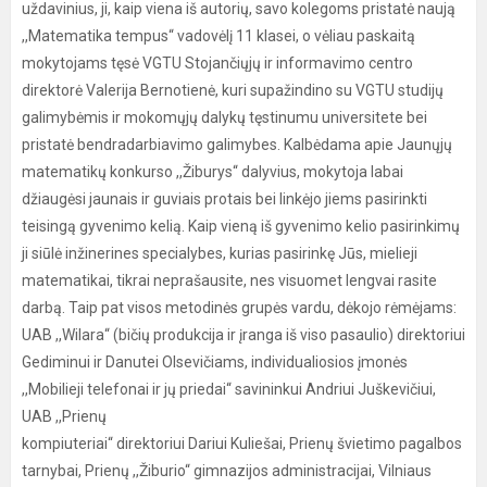
uždavinius, ji, kaip viena iš autorių, savo kolegoms pristatė naują
,,Matematika tempus“ vadovėlį 11 klasei, o vėliau paskaitą
mokytojams tęsė VGTU Stojančiųjų ir informavimo centro
direktorė Valerija Bernotienė, kuri supažindino su VGTU studijų
galimybėmis ir mokomųjų dalykų tęstinumu universitete bei
pristatė bendradarbiavimo galimybes. Kalbėdama apie Jaunųjų
matematikų konkurso ,,Žiburys“ dalyvius, mokytoja labai
džiaugėsi jaunais ir guviais protais bei linkėjo jiems pasirinkti
teisingą gyvenimo kelią. Kaip vieną iš gyvenimo kelio pasirinkimų
ji siūlė inžinerines specialybes, kurias pasirinkę Jūs, mielieji
matematikai, tikrai neprašausite, nes visuomet lengvai rasite
darbą. Taip pat visos metodinės grupės vardu, dėkojo rėmėjams:
UAB ,,Wilara“ (bičių produkcija ir įranga iš viso pasaulio) direktoriui
Gediminui ir Danutei Olsevičiams, individualiosios įmonės
,,Mobilieji telefonai ir jų priedai“ savininkui Andriui Juškevičiui,
UAB ,,Prienų
kompiuteriai“ direktoriui Dariui Kuliešai, Prienų švietimo pagalbos
tarnybai, Prienų ,,Žiburio“ gimnazijos administracijai, Vilniaus