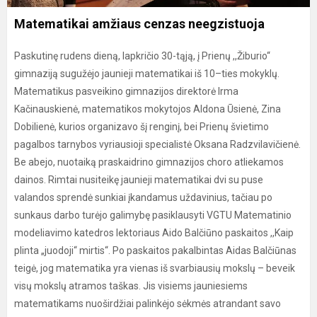
Matematikai amžiaus cenzas neegzistuoja
Paskutinę rudens dieną, lapkričio 30-tąją, į Prienų ,,Žiburio“
gimnaziją sugužėjo jaunieji matematikai iš 10–ties mokyklų.
Matematikus pasveikino gimnazijos direktorė Irma
Kačinauskienė, matematikos mokytojos Aldona Ūsienė, Zina
Dobilienė, kurios organizavo šį renginį, bei Prienų švietimo
pagalbos tarnybos vyriausioji specialistė Oksana Radzvilavičienė.
Be abejo, nuotaiką praskaidrino gimnazijos choro atliekamos
dainos. Rimtai nusiteikę jaunieji matematikai dvi su puse
valandos sprendė sunkiai įkandamus uždavinius, tačiau po
sunkaus darbo turėjo galimybę pasiklausyti VGTU Matematinio
modeliavimo katedros lektoriaus Aido Balčiūno paskaitos ,,Kaip
plinta „juodoji“ mirtis“. Po paskaitos pakalbintas Aidas Balčiūnas
teigė, jog matematika yra vienas iš svarbiausių mokslų – beveik
visų mokslų atramos taškas. Jis visiems jauniesiems
matematikams nuoširdžiai palinkėjo sėkmės atrandant savo