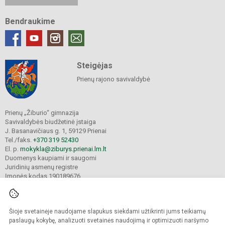
Bendraukime
Steigėjas
Prienų rajono savivaldybė
Prienų „Žiburio“ gimnazija
Savivaldybės biudžetinė įstaiga
J. Basanavičiaus g. 1, 59129 Prienai
Tel./faks.
+370 319 52430
El. p.
mokykla@ziburys.prienai.lm.lt
Duomenys kaupiami ir saugomi
Juridinių asmenų registre
Įmonės kodas 190189676
Šioje svetainėje naudojame slapukus siekdami užtikrinti jums teikiamų
© 2023 Prienų "Žiburio" gimnazija. Visos teisės saugomos.
Kopijuoti turinį be raštiško gimnazijos sutikimo griežtai draudžiama.
paslaugų kokybę, analizuoti svetainės naudojimą ir optimizuoti naršymo