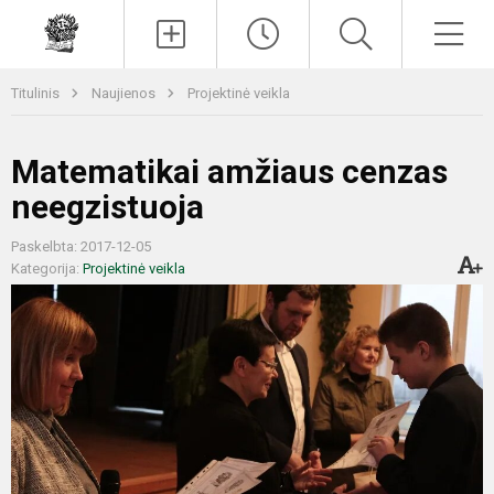
Paieška
Men
Titulinis
Naujienos
Projektinė veikla
Matematikai amžiaus cenzas
neegzistuoja
Paskelbta: 2017-12-05
Kategorija:
Projektinė veikla