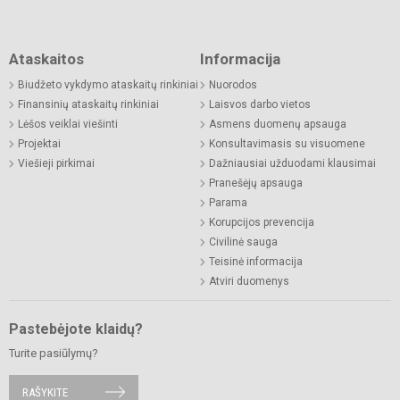
Ataskaitos
Informacija
Biudžeto vykdymo ataskaitų rinkiniai
Nuorodos
Finansinių ataskaitų rinkiniai
Laisvos darbo vietos
Lėšos veiklai viešinti
Asmens duomenų apsauga
Projektai
Konsultavimasis su visuomene
Viešieji pirkimai
Dažniausiai užduodami klausimai
Pranešėjų apsauga
Parama
Korupcijos prevencija
Civilinė sauga
Teisinė informacija
Atviri duomenys
Pastebėjote klaidų?
Turite pasiūlymų?
RAŠYKITE