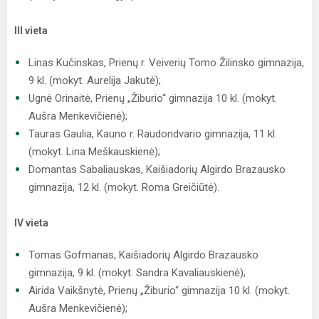
III vieta
Linas Kučinskas, Prienų r. Veiverių Tomo Žilinsko gimnazija,
9 kl. (mokyt. Aurelija Jakutė);
Ugnė Orinaitė, Prienų „Žiburio“ gimnazija 10 kl. (mokyt.
Aušra Menkevičienė);
Tauras Gaulia, Kauno r. Raudondvario gimnazija, 11 kl.
(mokyt. Lina Meškauskienė);
Domantas Sabaliauskas, Kaišiadorių Algirdo Brazausko
gimnazija, 12 kl. (mokyt. Roma Greičiūtė).
IV vieta
Tomas Gofmanas, Kaišiadorių Algirdo Brazausko
gimnazija, 9 kl. (mokyt. Sandra Kavaliauskienė);
Airida Vaikšnytė, Prienų „Žiburio“ gimnazija 10 kl. (mokyt.
Aušra Menkevičienė);