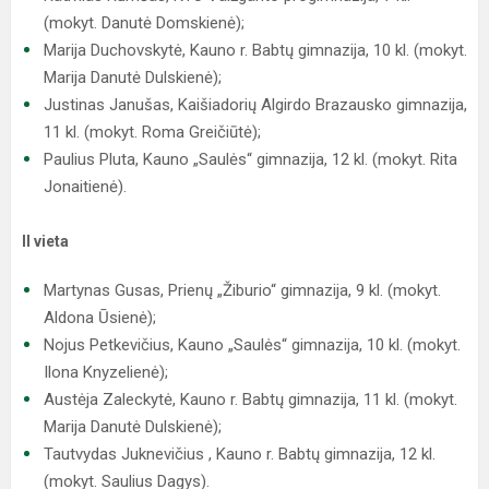
(mokyt. Danutė Domskienė);
Marija Duchovskytė, Kauno r. Babtų gimnazija, 10 kl. (mokyt.
Marija Danutė Dulskienė);
Justinas Janušas, Kaišiadorių Algirdo Brazausko gimnazija,
11 kl. (mokyt. Roma Greičiūtė);
Paulius Pluta, Kauno „Saulės“ gimnazija, 12 kl. (mokyt. Rita
Jonaitienė).
II vieta
Martynas Gusas, Prienų „Žiburio“ gimnazija, 9 kl. (mokyt.
Aldona Ūsienė);
Nojus Petkevičius, Kauno „Saulės“ gimnazija, 10 kl. (mokyt.
Ilona Knyzelienė);
Austėja Zaleckytė, Kauno r. Babtų gimnazija, 11 kl. (mokyt.
Marija Danutė Dulskienė);
Tautvydas Juknevičius , Kauno r. Babtų gimnazija, 12 kl.
(mokyt. Saulius Dagys).