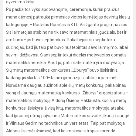
gyvenimo kelią.
Po paskaitos vyko apdovanojimų ceremonija, kuriai praūžus
mano dėmesį patraukė pirmosios vietos laimėtojas devintų klasių
kategorijoje – Radvilas Rumšas iš KTU Vaižganto progimnazijos.
Šis laimėtojas stebino ne tik savo matematiniais įgūdžiais, bet ir
amžiumi – jis buvo septintokas. Pakalbėjusi su septintoku
sužinojau, kad jis taip pat buvo nustebintas savo laimėjimo, labai
savimi didžiavosi. Šiam septintokui didelės motyvacijos domėtis
matematika nereikia. Anot jo, pati matematika yra motyvacija.
Šių metų matematikos konkursas ,,Žiburys“ buvo išskirtinis,
kadangi jis skirtas 100–tajam gimnazijos jubiliejui paminėti.
Norėdama daugiau sužinoti apie šių metų konkursą, pakalbinau
vieną iš Jaunųjų matematikų konkurso ,,Žiburys“ organizatorių –
matematikos mokytoją Aldoną Ūsienę. Paklausta, kuo šių metų
konkursas išsiskyrė iš visų kitų, matematikos mokytoja atsakė,
kad įprastinį ritmą paįvairino Matematikos savaitė, į kurią įsijungė
ir Vilniaus Gedimino technikos universitetas. Taip pat mokytoja
Aldona Ūsienė užsiminė, kad kol mokiniai stropiai sprendė