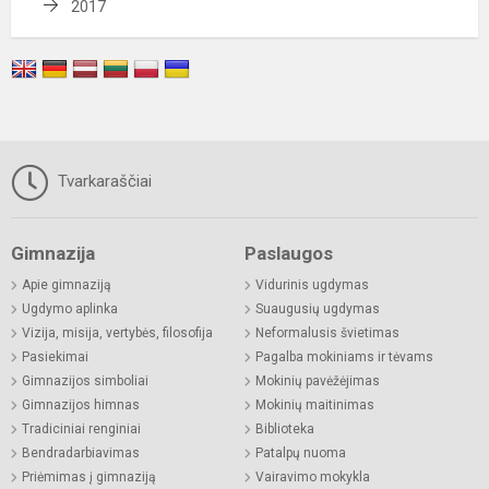
2017
Tvarkaraščiai
Gimnazija
Paslaugos
Apie gimnaziją
Vidurinis ugdymas
Ugdymo aplinka
Suaugusių ugdymas
Vizija, misija, vertybės, filosofija
Neformalusis švietimas
Pasiekimai
Pagalba mokiniams ir tėvams
Gimnazijos simboliai
Mokinių pavėžėjimas
Gimnazijos himnas
Mokinių maitinimas
Tradiciniai renginiai
Biblioteka
Bendradarbiavimas
Patalpų nuoma
Priėmimas į gimnaziją
Vairavimo mokykla