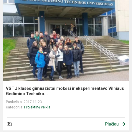
V
k
g
m
ir
e
V
G.
VGTU klasės gimnazistai mokėsi ir eksperimentavo Vilniaus
Gedimino Techniko...
Paskelbta: 2017-11-23
Kategorija:
Projektinė veikla
Plačiau