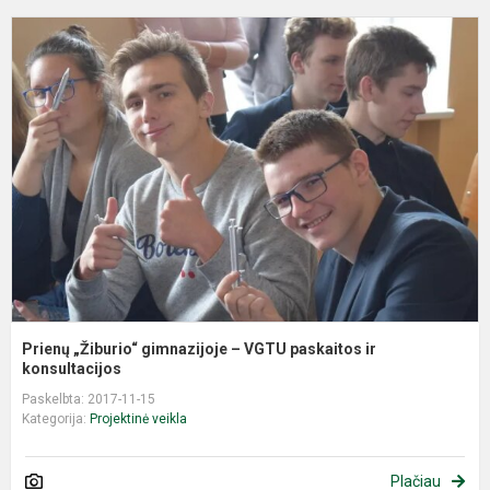
P
„
g
–
V
ir
k
Prienų „Žiburio“ gimnazijoje – VGTU paskaitos ir
konsultacijos
Paskelbta: 2017-11-15
Kategorija:
Projektinė veikla
Plačiau