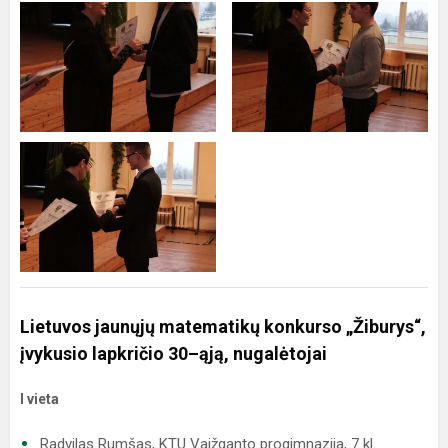
Lietuvos jaunųjų matematikų konkurso „Žiburys“,
įvykusio lapkričio 30–ąją, nugalėtojai
I vieta
Radvilas Rumšas, KTU Vaižganto progimnazija, 7 kl.