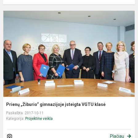
P
„
g
į
V
k
Prienų „Žiburio“ gimnazijoje įsteigta VGTU klasė
Paskelbta: 2017-10-11
Kategorija:
Projektinė veikla
Plačiau