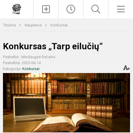
Paieška
Men
Titulinis
Naujienos
Konkursai
Konkursas „Tarp eilučių“
Paskelbė : Mindaugas Račaitis
Paskelbta: 2023-06-14
Kategorija:
Konkursai