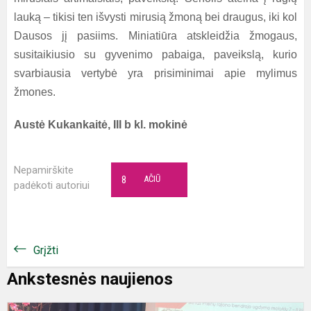
lauką – tikisi ten išvysti mirusią žmoną bei draugus, iki kol
Dausos jį pasiims. Miniatiūra atskleidžia žmogaus,
susitaikiusio su gyvenimo pabaiga, paveikslą, kurio
svarbiausia vertybė yra prisiminimai apie mylimus
žmones.
Austė Kukankaitė, III b kl. mokinė
Nepamirškite
8
AČIŪ
padėkoti autoriui
Grįžti
Ankstesnės naujienos
G