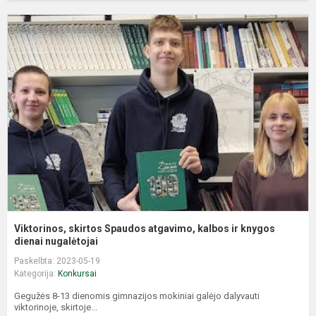
V
s
S
a
k
ir
k
d
Viktorinos, skirtos Spaudos atgavimo, kalbos ir knygos
dienai nugalėtojai
Paskelbta: 2023-05-19
Kategorija:
Konkursai
Gegužės 8-13 dienomis gimnazijos mokiniai galėjo dalyvauti
viktorinoje, skirtoje...