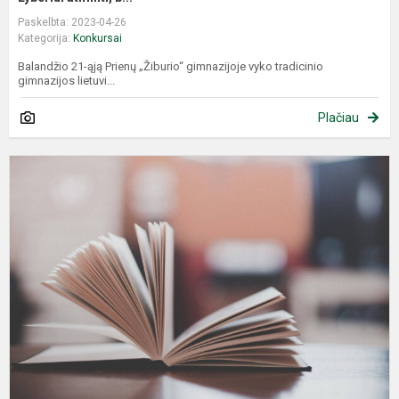
Paskelbta: 2023-04-26
Kategorija:
Konkursai
Balandžio 21-ąją Prienų „Žiburio“ gimnazijoje vyko tradicinio
gimnazijos lietuvi...
Plačiau
S
R
–
r
J
f
k