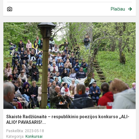
Plačiau
S
R
–
r
p
k
„A
Skaistė Radžiūnaitė – respublikinio poezijos konkurso „ALI-
ALIO! PAVASARIS!...
Paskelbta: 2023-05-18
Kategorija:
Konkursai