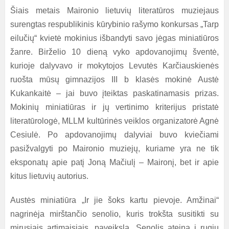
Šiais metais Maironio lietuvių literatūros muziejaus
surengtas respublikinis kūrybinio rašymo konkursas „Tarp
eilučių“ kvietė mokinius išbandyti savo jėgas miniatiūros
žanre. Birželio 10 dieną vyko apdovanojimų šventė,
kurioje dalyvavo ir mokytojos Levutės Karčiauskienės
ruošta mūsų gimnazijos III
b klasės mokinė Austė
Kukankaitė – jai buvo įteiktas paskatinamasis prizas.
Mokinių miniatiūras ir jų vertinimo kriterijus pristatė
literatūrologė, MLLM kultūrinės veiklos organizatorė Agnė
Cesiulė. Po apdovanojimų dalyviai buvo kviečiami
pasižvalgyti po Maironio muziejų, kuriame yra ne tik
eksponatų apie patį Joną Mačiulį – Maironį, bet ir apie
kitus lietuvių autorius.
Austės miniatiūra „Ir jie šoks kartu pievoje. Amžinai“
nagrinėja mirštančio senolio, kuris trokšta susitikti su
mirusiais artimaisiais, paveikslą. Senolis ateina į rugių