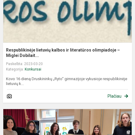
–.
Respublikinėje lietuvių kalbos ir literatūros olimpiadoje –
Miglei Dobilait...
Paskelbta: 2023-03-20
Kategorija:
Konkursai
Kovo 16 dieną Druskininkų „Ryto“ gimnazijoje vykusioje respublikinėje
lietuvių k...
Plačiau
D
o
–
p