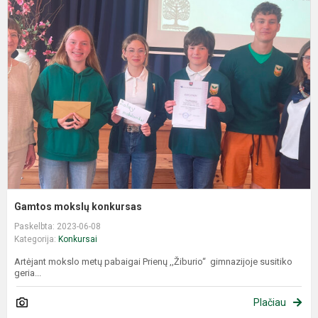
m
k
Gamtos mokslų konkursas
Paskelbta: 2023-06-08
Kategorija:
Konkursai
Artėjant mokslo metų pabaigai Prienų ,,Žiburio“ gimnazijoje susitiko
geria...
Plačiau