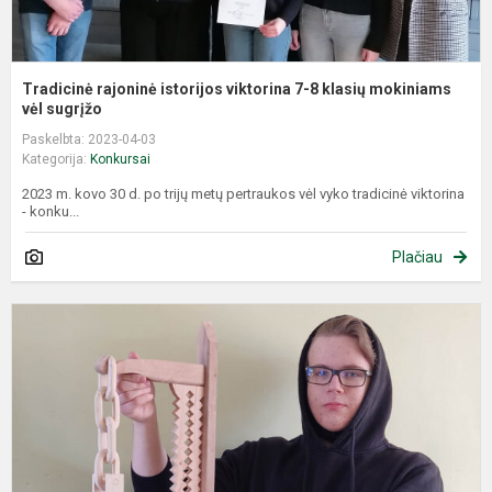
Tradicinė rajoninė istorijos viktorina 7-8 klasių mokiniams
vėl sugrįžo
Paskelbta: 2023-04-03
Kategorija:
Konkursai
2023 m. kovo 30 d. po trijų metų pertraukos vėl vyko tradicinė viktorina
- konku...
Plačiau
T
o
g
p