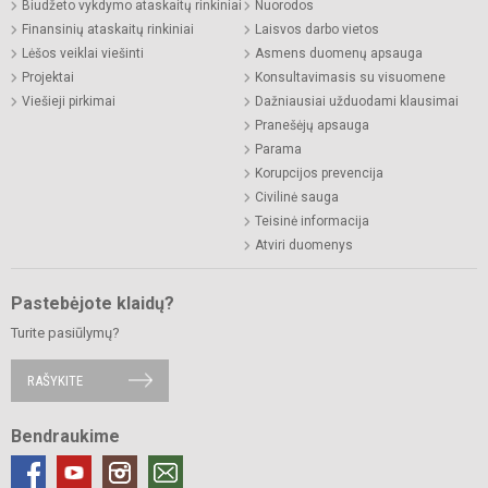
Biudžeto vykdymo ataskaitų rinkiniai
Nuorodos
Finansinių ataskaitų rinkiniai
Laisvos darbo vietos
Lėšos veiklai viešinti
Asmens duomenų apsauga
Projektai
Konsultavimasis su visuomene
Viešieji pirkimai
Dažniausiai užduodami klausimai
Pranešėjų apsauga
Parama
Korupcijos prevencija
Civilinė sauga
Teisinė informacija
Atviri duomenys
Pastebėjote klaidų?
Turite pasiūlymų?
RAŠYKITE
Bendraukime