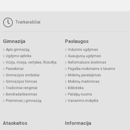
Tvarkaraščiai
Gimnazija
Paslaugos
Apie gimnaziją
Vidurinis ugdymas
Ugdymo aplinka
Suaugusių ugdymas
Vizija, misija, vertybės, filosofija
Neformalusis švietimas
Pasiekimai
Pagalba mokiniams ir tėvams
Gimnazijos simboliai
Mokinių pavėžėjimas
Gimnazijos himnas
Mokinių maitinimas
Tradiciniai renginiai
Biblioteka
Bendradarbiavimas
Patalpų nuoma
Priėmimas į gimnaziją
Vairavimo mokykla
Ataskaitos
Informacija