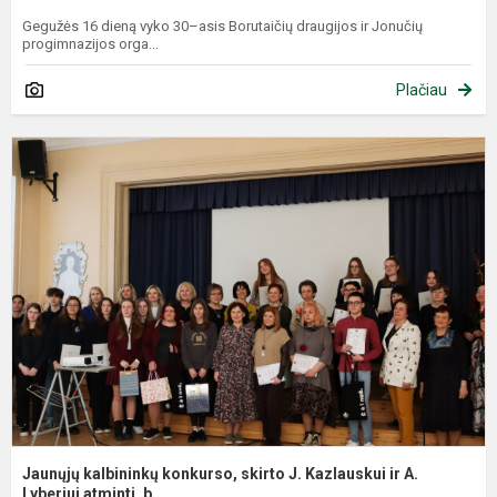
Gegužės 16 dieną vyko 30–asis Borutaičių draugijos ir Jonučių
progimnazijos orga...
Plačiau
J
k
k
s
J
K
ir
A
L
Jaunųjų kalbininkų konkurso, skirto J. Kazlauskui ir A.
Lyberiui atminti, b...