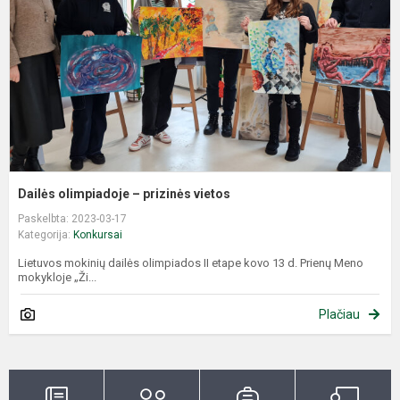
v
Dailės olimpiadoje – prizinės vietos
Paskelbta: 2023-03-17
Kategorija:
Konkursai
Lietuvos mokinių dailės olimpiados II etape kovo 13 d. Prienų Meno
mokykloje „Ži...
Plačiau