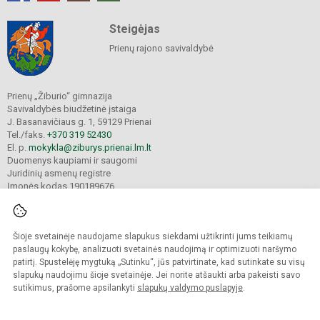
Steigėjas
Prienų rajono savivaldybė
Prienų „Žiburio“ gimnazija
Savivaldybės biudžetinė įstaiga
J. Basanavičiaus g. 1, 59129 Prienai
Tel./faks.
+370 319 52430
El. p.
mokykla@ziburys.prienai.lm.lt
Duomenys kaupiami ir saugomi
Juridinių asmenų registre
Įmonės kodas 190189676
Šioje svetainėje naudojame slapukus siekdami užtikrinti jums teikiamų
© 2023 Prienų "Žiburio" gimnazija. Visos teisės saugomos.
Kopijuoti turinį be raštiško gimnazijos sutikimo griežtai draudžiama.
paslaugų kokybę, analizuoti svetainės naudojimą ir optimizuoti naršymo
patirtį. Spustelėję mygtuką „Sutinku“, jūs patvirtinate, kad sutinkate su visų
Versija neįgaliesiems
Slapukų politika
slapukų naudojimu šioje svetainėje. Jei norite atšaukti arba pakeisti savo
sutikimus, prašome apsilankyti
slapukų valdymo puslapyje
.
Sumanus būdas atnaujinti
mokyklos interneto
svetainę