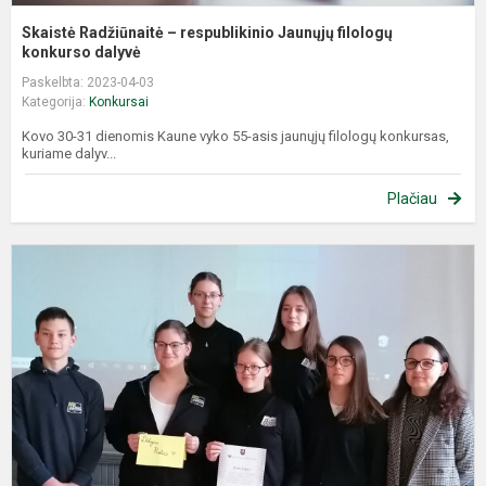
Skaistė Radžiūnaitė – respublikinio Jaunųjų filologų
konkurso dalyvė
Paskelbta: 2023-04-03
Kategorija:
Konkursai
Kovo 30-31 dienomis Kaune vyko 55-asis jaunųjų filologų konkursas,
kuriame dalyv...
Plačiau
T
r
i
v
7
8
k
m