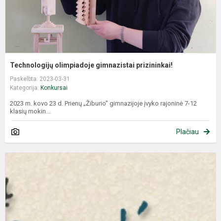
Technologijų olimpiadoje gimnazistai prizininkai!
Paskelbta: 2023-03-31
Kategorija:
Konkursai
2023 m. kovo 23 d. Prienų „Žiburio” gimnazijoje įvyko rajoninė 7-12
klasių mokin...
Plačiau
R
l
k
ir
l
o