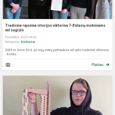
Tradicinė rajoninė istorijos viktorina 7-8 klasių mokiniams
vėl sugrįžo
Paskelbta: 2023-04-03
Kategorija:
Konkursai
2023 m. kovo 30 d. po trijų metų pertraukos vėl vyko tradicinė viktorina
- konku...
Plačiau
T
o
g
p