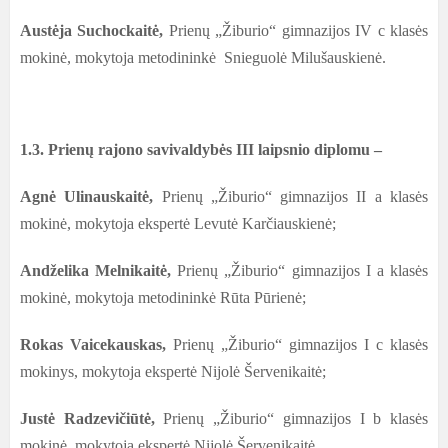
Austėja Suchockaitė,
Prienų „Žiburio“ gimnazijos IV c klasės
mokinė, mokytoja metodininkė Snieguolė Milušauskienė.
1.3.
Prienų rajono savivaldybės III
laipsnio diplomu –
Agnė Ulinauskaitė,
Prienų „Žiburio“ gimnazijos II a klasės
mokinė, mokytoja ekspertė Levutė Karčiauskienė;
Andželika Melnikaitė,
Prienų „Žiburio“ gimnazijos I a klasės
mokinė, mokytoja metodininkė Rūta Pūrienė;
Rokas Vaicekauskas,
Prienų „Žiburio“ gimnazijos I c klasės
mokinys, mokytoja ekspertė Nijolė Šervenikaitė;
Justė Radzevičiūtė,
Prienų „Žiburio“ gimnazijos I b klasės
mokinė, mokytoja ekspertė Nijolė Šervenikaitė.