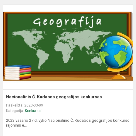
N
Č
K
g
k
Nacionalinis Č. Kudabos geografijos konkursas
Paskelbta: 2023-03-09
Kategorija:
Konkursai
2023 vasario 27 d. vyko Nacionalinio Č. Kudabos geografijos konkurso
rajoninis e...