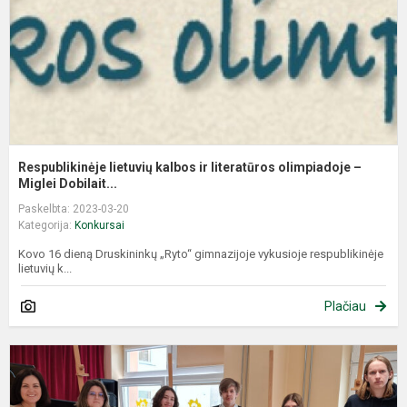
o
–.
Respublikinėje lietuvių kalbos ir literatūros olimpiadoje –
Miglei Dobilait...
Paskelbta: 2023-03-20
Kategorija:
Konkursai
Kovo 16 dieną Druskininkų „Ryto“ gimnazijoje vykusioje respublikinėje
lietuvių k...
Plačiau
D
o
–