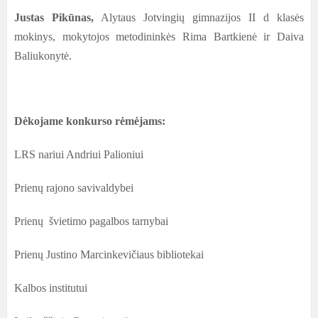
Justas Pikūnas,
Alytaus Jotvingių gimnazijos II d klasės
mokinys, mokytojos metodininkės Rima Bartkienė ir Daiva
Baliukonytė.
Dėkojame konkurso rėmėjams:
LRS nariui Andriui Palioniui
Prienų rajono savivaldybei
Prienų švietimo pagalbos tarnybai
Prienų Justino Marcinkevičiaus bibliotekai
Kalbos institutui