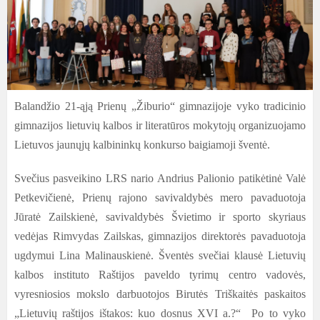
Balandžio 21-ąją Prienų „Žiburio“ gimnazijoje vyko tradicinio
gimnazijos lietuvių kalbos ir literatūros mokytojų organizuojamo
Lietuvos
jaunųjų kalbininkų konkurso baigiamoji šventė.
Svečius pasveikino LRS nario Andrius Palionio patikėtinė Valė
Petkevičienė, Prienų rajono savivaldybės mero pavaduotoja
Jūratė Zailskienė, savivaldybės Švietimo ir sporto skyriaus
vedėjas Rimvydas Zailskas, gimnazijos direktorės pavaduotoja
ugdymui Lina Malinauskienė. Šventės svečiai klausė Lietuvių
kalbos instituto Raštijos paveldo tyrimų centro vadovės,
vyresniosios mokslo darbuotojos Birutės Triškaitės paskaitos
„Lietuvių raštijos ištakos: kuo dosnus XVI a.?“ Po to vyko