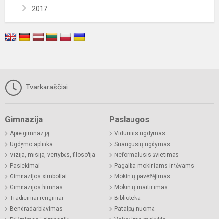
2017
Tvarkaraščiai
Gimnazija
Paslaugos
Apie gimnaziją
Vidurinis ugdymas
Ugdymo aplinka
Suaugusių ugdymas
Vizija, misija, vertybės, filosofija
Neformalusis švietimas
Pasiekimai
Pagalba mokiniams ir tėvams
Gimnazijos simboliai
Mokinių pavėžėjimas
Gimnazijos himnas
Mokinių maitinimas
Tradiciniai renginiai
Biblioteka
Bendradarbiavimas
Patalpų nuoma