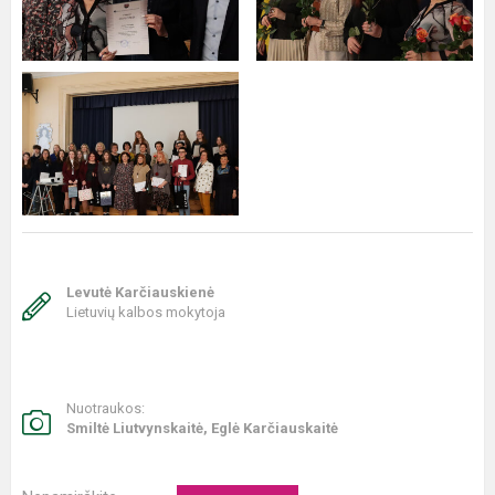
Levutė Karčiauskienė
Lietuvių kalbos mokytoja
Nuotraukos:
Smiltė Liutvynskaitė, Eglė Karčiauskaitė