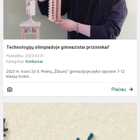
Technologijų olimpiadoje gimnazistai prizininkai!
Paskelbta: 2023-03-31
Kategorija:
Konkursai
2023 m. kovo 23 d. Prienų „Žiburio” gimnazijoje įvyko rajoninė 7-12
klasių mokin...
Plačiau
R
l
k
ir
l