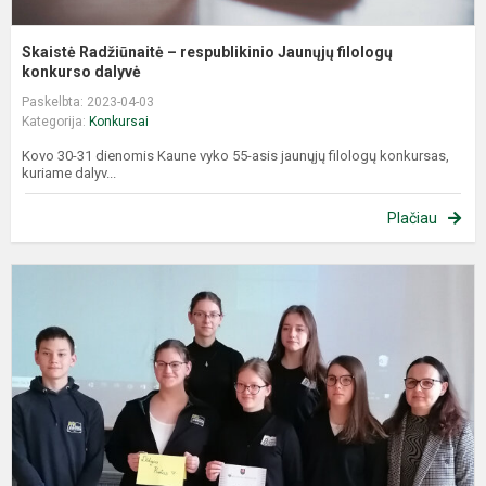
Skaistė Radžiūnaitė – respublikinio Jaunųjų filologų
konkurso dalyvė
Paskelbta: 2023-04-03
Kategorija:
Konkursai
Kovo 30-31 dienomis Kaune vyko 55-asis jaunųjų filologų konkursas,
kuriame dalyv...
Plačiau
T
r
i
v
7
8
k
m