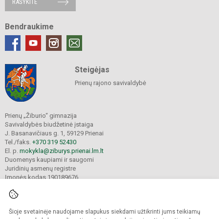
RAŠYKITE
Bendraukime
Steigėjas
Prienų rajono savivaldybė
Prienų „Žiburio“ gimnazija
Savivaldybės biudžetinė įstaiga
J. Basanavičiaus g. 1, 59129 Prienai
Tel./faks.
+370 319 52430
El. p.
mokykla@ziburys.prienai.lm.lt
Duomenys kaupiami ir saugomi
Juridinių asmenų registre
Įmonės kodas 190189676
Šioje svetainėje naudojame slapukus siekdami užtikrinti jums teikiamų
© 2023 Prienų "Žiburio" gimnazija. Visos teisės saugomos.