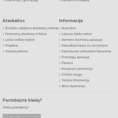
Priėmimas į gimnaziją
Vairavimo mokykla
Ataskaitos
Informacija
Biudžeto vykdymo ataskaitų rinkiniai
Nuorodos
Finansinių ataskaitų rinkiniai
Laisvos darbo vietos
Lėšos veiklai viešinti
Asmens duomenų apsauga
Projektai
Konsultavimasis su visuomene
Viešieji pirkimai
Dažniausiai užduodami klausimai
Pranešėjų apsauga
Parama
Korupcijos prevencija
Civilinė sauga
Teisinė informacija
Atviri duomenys
Pastebėjote klaidų?
Turite pasiūlymų?