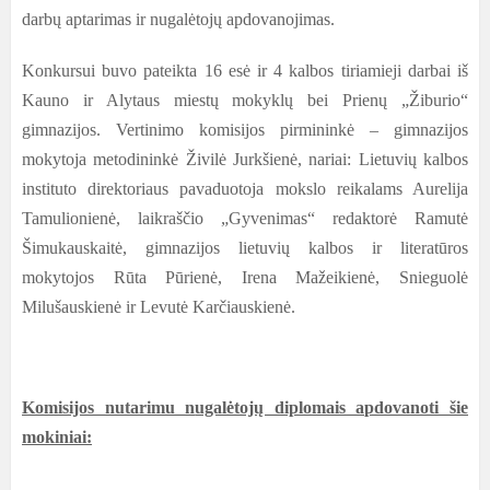
darbų aptarimas ir nugalėtojų apdovanojimas.
Konkursui buvo pateikta 16 esė ir 4 kalbos tiriamieji darbai iš
Kauno ir Alytaus miestų mokyklų bei Prienų „Žiburio“
gimnazijos. Vertinimo komisijos pirmininkė – gimnazijos
mokytoja metodininkė Živilė Jurkšienė, nariai:
Lietuvių kalbos
instituto direktoriaus pavaduotoja mokslo reikalams Aurelija
Tamulionienė, laikraščio „Gyvenimas“ redaktorė Ramutė
Šimukauskaitė, gimnazijos lietuvių kalbos ir literatūros
mokytojos Rūta Pūrienė, Irena Mažeikienė, Snieguolė
Milušauskienė ir Levutė Karčiauskienė.
Komisijos nutarimu n
ugalėtojų diplomais apdovanoti šie
mokiniai: