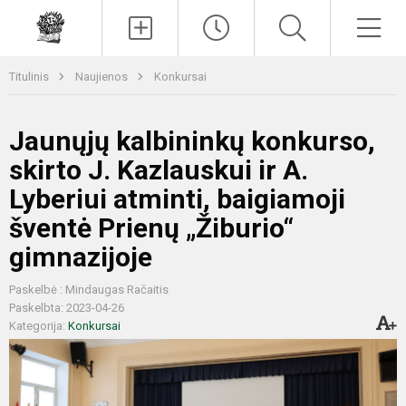
Paieška
Men
Titulinis
Naujienos
Konkursai
Jaunųjų kalbininkų konkurso,
skirto J. Kazlauskui ir A.
Lyberiui atminti, baigiamoji
šventė Prienų „Žiburio“
gimnazijoje
Paskelbė : Mindaugas Račaitis
Paskelbta: 2023-04-26
Kategorija:
Konkursai