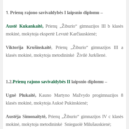
Prienų rajono savivaldybės I laipsnio diplomu –
1.
Austė Kukankaitė,
Prienų „Žiburio“ gimnazijos III b klasės
mokinė, mokytoja ekspertė Levutė Karčiauskienė;
Viktorija Krušinskaitė
, Prienų „Žiburio“ gimnazijos III a
klasės mokinė, mokytoja metodininkė Živilė Jurkšienė.
1.2.
Prienų rajono savivaldybės II
laipsnio diplomu –
Ugnė Plukaitė,
Kauno Martyno Mažvydo progimnazijos 8
klasės mokinė, mokytoja Auksė Pukinskienė;
Austėja Simonaitytė,
Prienų „Žiburio“ gimnazijos IV c klasės
mokinė, mokytoja metodininkė Snieguolė Milušauskienė;