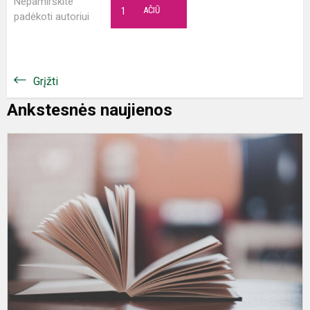
Nepamirškite
1
AČIŪ
padėkoti autoriui
Grįžti
Ankstesnės naujienos
S
R
–
r
J
f
k