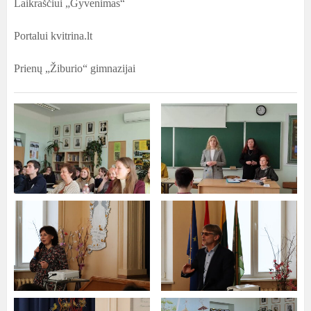
Laikraščiui „Gyvenimas“
Portalui kvitrina.lt
Prienų „Žiburio“ gimnazijai