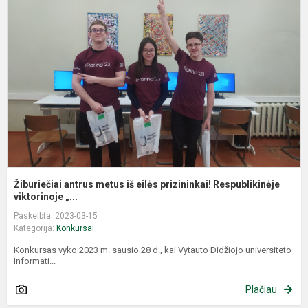
m
i
e
p
R
Žiburiečiai antrus metus iš eilės prizininkai! Respublikinėje
viktorinoje „...
Paskelbta: 2023-03-15
Kategorija:
Konkursai
Konkursas vyko 2023 m. sausio 28 d., kai Vytauto Didžiojo universiteto
Informati...
Plačiau