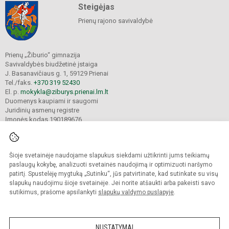
Steigėjas
Prienų rajono savivaldybė
Prienų „Žiburio“ gimnazija
Savivaldybės biudžetinė įstaiga
J. Basanavičiaus g. 1, 59129 Prienai
Tel./faks.
+370 319 52430
El. p.
mokykla@ziburys.prienai.lm.lt
Duomenys kaupiami ir saugomi
Juridinių asmenų registre
Įmonės kodas 190189676
Šioje svetainėje naudojame slapukus siekdami užtikrinti jums teikiamų
© 2023 Prienų "Žiburio" gimnazija. Visos teisės saugomos.
Kopijuoti turinį be raštiško gimnazijos sutikimo griežtai draudžiama.
paslaugų kokybę, analizuoti svetainės naudojimą ir optimizuoti naršymo
patirtį. Spustelėję mygtuką „Sutinku“, jūs patvirtinate, kad sutinkate su visų
Versija neįgaliesiems
Slapukų politika
slapukų naudojimu šioje svetainėje. Jei norite atšaukti arba pakeisti savo
sutikimus, prašome apsilankyti
slapukų valdymo puslapyje
.
Sumanus būdas atnaujinti
mokyklos interneto
svetainę
NUSTATYMAI