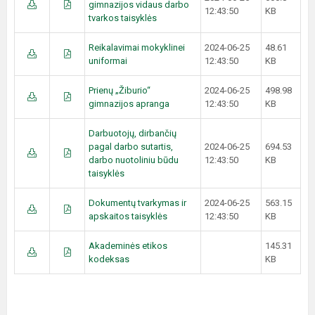
gimnazijos vidaus darbo
12:43:50
KB
tvarkos taisyklės
Reikalavimai mokyklinei
2024-06-25
48.61
uniformai
12:43:50
KB
Prienų „Žiburio“
2024-06-25
498.98
gimnazijos apranga
12:43:50
KB
Darbuotojų, dirbančių
pagal darbo sutartis,
2024-06-25
694.53
darbo nuotoliniu būdu
12:43:50
KB
taisyklės
Dokumentų tvarkymas ir
2024-06-25
563.15
apskaitos taisyklės
12:43:50
KB
Akademinės etikos
145.31
kodeksas
KB