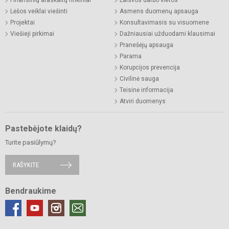
Finansinių ataskaitų rinkiniai
Laisvos darbo vietos
Lėšos veiklai viešinti
Asmens duomenų apsauga
Projektai
Konsultavimasis su visuomene
Viešieji pirkimai
Dažniausiai užduodami klausimai
Pranešėjų apsauga
Parama
Korupcijos prevencija
Civilinė sauga
Teisinė informacija
Atviri duomenys
Pastebėjote klaidų?
Turite pasiūlymų?
RAŠYKITE
Bendraukime