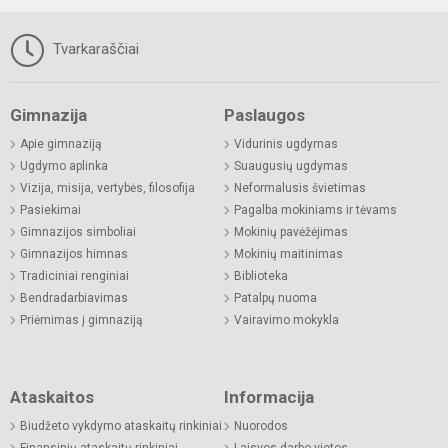
Tvarkaraščiai
Gimnazija
Paslaugos
Apie gimnaziją
Vidurinis ugdymas
Ugdymo aplinka
Suaugusių ugdymas
Vizija, misija, vertybės, filosofija
Neformalusis švietimas
Pasiekimai
Pagalba mokiniams ir tėvams
Gimnazijos simboliai
Mokinių pavėžėjimas
Gimnazijos himnas
Mokinių maitinimas
Tradiciniai renginiai
Biblioteka
Bendradarbiavimas
Patalpų nuoma
Priėmimas į gimnaziją
Vairavimo mokykla
Ataskaitos
Informacija
Biudžeto vykdymo ataskaitų rinkiniai
Nuorodos