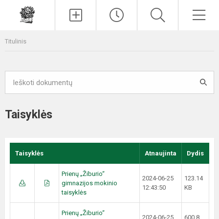
Paieška
Men
Titulinis
Taisyklės
Taisyklės
Atnaujinta
Dydis
Prienų „Žiburio“
2024-06-25
123.14
gimnazijos mokinio
12:43:50
KB
taisyklės
Prienų „Žiburio“
2024-06-25
600.8