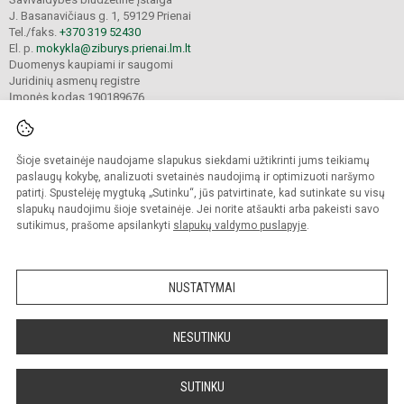
J. Basanavičiaus g. 1, 59129 Prienai
Tel./faks.
+370 319 52430
El. p.
mokykla@ziburys.prienai.lm.lt
Duomenys kaupiami ir saugomi
Juridinių asmenų registre
Įmonės kodas 190189676
Šioje svetainėje naudojame slapukus siekdami užtikrinti jums teikiamų
© 2023 Prienų "Žiburio" gimnazija. Visos teisės saugomos.
Kopijuoti turinį be raštiško gimnazijos sutikimo griežtai draudžiama.
paslaugų kokybę, analizuoti svetainės naudojimą ir optimizuoti naršymo
patirtį. Spustelėję mygtuką „Sutinku“, jūs patvirtinate, kad sutinkate su visų
Versija neįgaliesiems
Slapukų politika
slapukų naudojimu šioje svetainėje. Jei norite atšaukti arba pakeisti savo
sutikimus, prašome apsilankyti
slapukų valdymo puslapyje
.
Sumanus būdas atnaujinti
mokyklos interneto
svetainę
NUSTATYMAI
NESUTINKU
SUTINKU