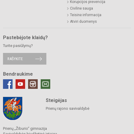
Korupcijos prevencija
Civilinė sauga
Teisinė informacija
Atviri duomenys
Pastebėjote klaidų?
Turite pasiūlymų?
RAŠYKITE
Bendraukime
Steigėjas
Prienų rajono savivaldybė
Prienų „Žiburio“ gimnazija
Savivaldybės biudžetinė įstaiga