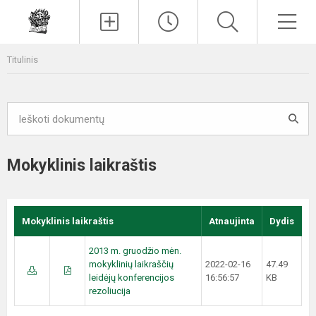
Paieška
Men
Titulinis
Mokyklinis laikraštis
Mokyklinis laikraštis
Atnaujinta
Dydis
2013 m. gruodžio mėn.
mokyklinių laikraščių
2022-02-16
47.49
leidėjų konferencijos
16:56:57
KB
rezoliucija