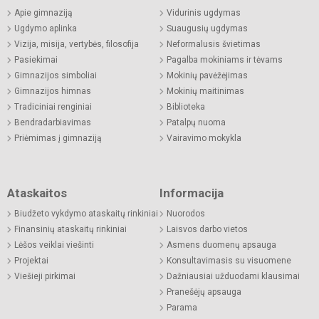
Apie gimnaziją
Vidurinis ugdymas
Ugdymo aplinka
Suaugusių ugdymas
Vizija, misija, vertybės, filosofija
Neformalusis švietimas
Pasiekimai
Pagalba mokiniams ir tėvams
Gimnazijos simboliai
Mokinių pavėžėjimas
Gimnazijos himnas
Mokinių maitinimas
Tradiciniai renginiai
Biblioteka
Bendradarbiavimas
Patalpų nuoma
Priėmimas į gimnaziją
Vairavimo mokykla
Ataskaitos
Informacija
Biudžeto vykdymo ataskaitų rinkiniai
Nuorodos
Finansinių ataskaitų rinkiniai
Laisvos darbo vietos
Lėšos veiklai viešinti
Asmens duomenų apsauga
Projektai
Konsultavimasis su visuomene
Viešieji pirkimai
Dažniausiai užduodami klausimai
Pranešėjų apsauga
Parama