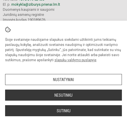
El. p.
mokykla@ziburys.prienai.lm.lt
Duomenys kaupiami ir saugomi
Juridinių asmenų registre
Įmonės kodas 190189676
Šioje svetainėje naudojame slapukus siekdami užtikrinti jums teikiamų
© 2023 Prienų "Žiburio" gimnazija. Visos teisės saugomos.
Kopijuoti turinį be raštiško gimnazijos sutikimo griežtai draudžiama.
paslaugų kokybę, analizuoti svetainės naudojimą ir optimizuoti naršymo
patirtį. Spustelėję mygtuką „Sutinku“, jūs patvirtinate, kad sutinkate su visų
Versija neįgaliesiems
Slapukų politika
slapukų naudojimu šioje svetainėje. Jei norite atšaukti arba pakeisti savo
sutikimus, prašome apsilankyti
slapukų valdymo puslapyje
.
Sumanus būdas atnaujinti
mokyklos interneto
svetainę
NUSTATYMAI
NESUTINKU
SUTINKU