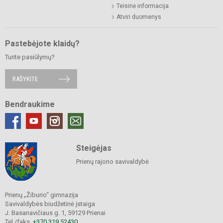
Teisinė informacija
Atviri duomenys
Pastebėjote klaidų?
Turite pasiūlymų?
RAŠYKITE
Bendraukime
Steigėjas
Prienų rajono savivaldybė
Prienų „Žiburio“ gimnazija
Savivaldybės biudžetinė įstaiga
J. Basanavičiaus g. 1, 59129 Prienai
Tel./faks.
+370 319 52430