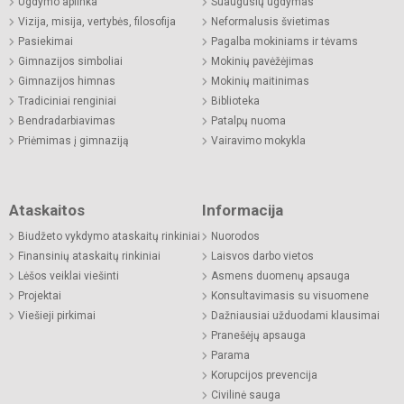
Ugdymo aplinka
Suaugusių ugdymas
Vizija, misija, vertybės, filosofija
Neformalusis švietimas
Pasiekimai
Pagalba mokiniams ir tėvams
Gimnazijos simboliai
Mokinių pavėžėjimas
Gimnazijos himnas
Mokinių maitinimas
Tradiciniai renginiai
Biblioteka
Bendradarbiavimas
Patalpų nuoma
Priėmimas į gimnaziją
Vairavimo mokykla
Ataskaitos
Informacija
Biudžeto vykdymo ataskaitų rinkiniai
Nuorodos
Finansinių ataskaitų rinkiniai
Laisvos darbo vietos
Lėšos veiklai viešinti
Asmens duomenų apsauga
Projektai
Konsultavimasis su visuomene
Viešieji pirkimai
Dažniausiai užduodami klausimai
Pranešėjų apsauga
Parama
Korupcijos prevencija
Civilinė sauga