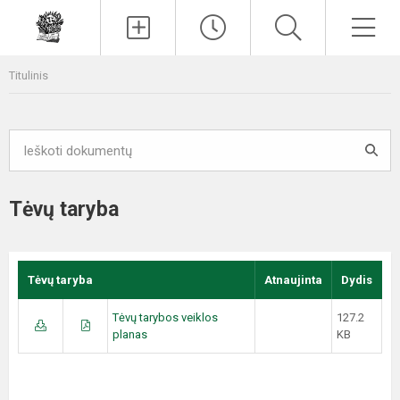
Paieška
Men
Titulinis
Tėvų taryba
Tėvų taryba
Atnaujinta
Dydis
Tėvų tarybos veiklos
127.2
planas
KB