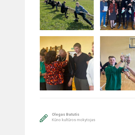
Olegas Batutis
Kūno kultūros mokytojas