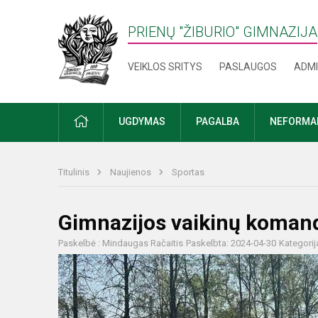
PRIENŲ "ŽIBURIO" GIMNAZIJA
VEIKLOS SRITYS
PASLAUGOS
ADMI
PRADŽIA
UGDYMAS
PAGALBA
NEFORMAL
Titulinis
Naujienos
Sportas
Gimnazijos vaikinų komanda
Paskelbė : Mindaugas Račaitis
Paskelbta: 2024-04-30
Kategorij