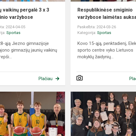
ų vaikinų pergalė 3 x 3
Respublikinėse smiginio
inio varžybose
varžybose laimėtas auks
ta: 2024-04-05
Paskelbta: 2024-03-26
ija:
Sportas
Kategorija:
Sportas
8-ąją Jiezno gimnazijoje
Kovo 15-ąją, penktadienį, Ele
ajono gimnazijų jaunių vaikinų
sporto centre vyko Lietuvos
repši...
mokyklų žaidynių...
Plačiau
Pla
Sėkmė
smiginio
ir
krepšinio
3
x