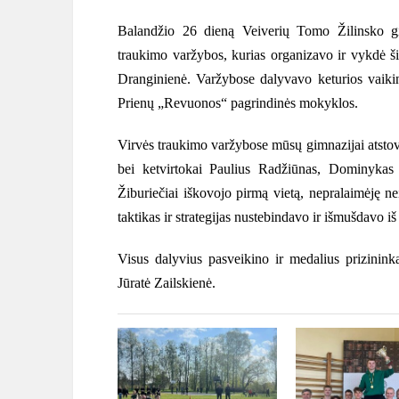
Balandžio 26 dieną Veiverių Tomo Žilinsko g
traukimo varžybos, kurias organizavo ir vykdė š
Dranginienė. Varžybose dalyvavo keturios vaiki
Prienų „Revuonos“ pagrindinės mokyklos.
Virvės traukimo varžybose mūsų gimnazijai atstov
bei ketvirtokai Paulius Radžiūnas, Dominyka
Žiburiečiai iškovojo pirmą vietą, nepralaimėję ne
taktikas ir strategijas nustebindavo ir išmušdavo i
Visus dalyvius pasveikino ir medalius prizinin
Jūratė Zailskienė.