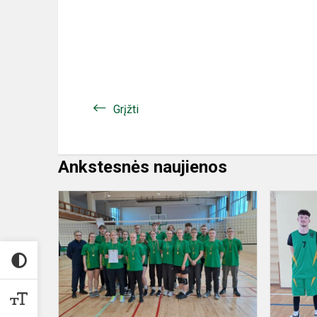
Grįžti
Ankstesnės naujienos
Gimnazistai
–
sporto
entuziastai