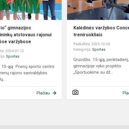
zoninėse...
rio“ gimnazijos
Kalėdinės varžybos Conc
ininkų atstovaus rajonui
treniruokliais
ėse varžybose
Paskelbta: 2023-12-20
Kategorija:
Sportas
ta: 2024-01-12
ija:
Sportas
Gruodžio 15-ąją, penktadienį
gimnazijoje vyko projekto
 10-ąją Prienų sporto centre
„Sportuokime su dž...
rienų rajono savivaldybės
ų...
Plačiau
Pla