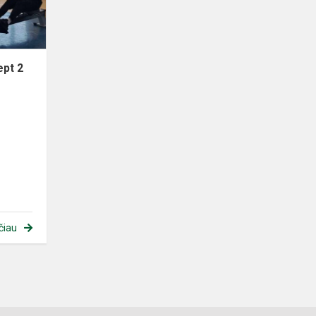
ept 2
,
čiau