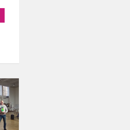
Respublikinėse
smiginio
varžybose
laimėtas
auksas