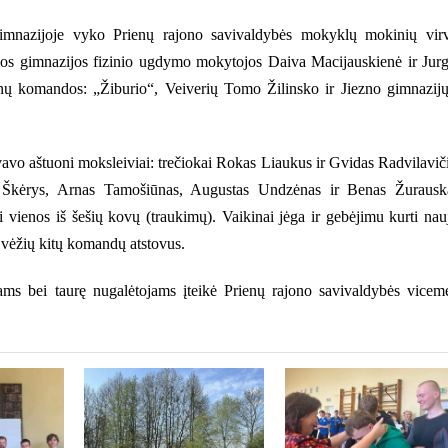
imnazijoje vyko Prienų rajono savivaldybės mokyklų mokinių vir
ios gimnazijos fizinio ugdymo mokytojos Daiva Macijauskienė ir Jurg
nų komandos: „Žiburio“, Veiverių Tomo Žilinsko ir Jiezno gimnazijų
avo aštuoni moksleiviai: trečiokai Rokas Liaukus ir Gvidas Radvilavič
s Škėrys, Arnas Tamošiūnas, Augustas Undzėnas ir Benas Žurausk
i vienos iš šešių kovų (traukimų). Vaikinai jėga ir gebėjimu kurti nau
š vėžių kitų komandų atstovus.
kams bei taurę nugalėtojams įteikė Prienų rajono savivaldybės vicem