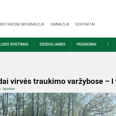
NISTRACINĖ INFORMACIJA
GIMNAZIJA
KONTAKTAI
DAU
USIS ŠVIETIMAS
DIDŽIUOJAMĖS
PASIEKIMAI
i virvės traukimo varžybose – I 
a:
Sportas