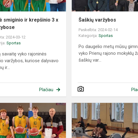
3
varžybose
 smiginio ir krepšinio 3 x
Šaškių varžybos
žybose
Paskelbta: 2024-02-14
Kategorija:
Sportas
ta: 2024-03-12
ija:
Sportas
Po daugelio metų mūsų gimna
vyko Prienų rajono mokyklų ž
ą savaitę vyko rajoninės
šaškių var...
io varžybos, kuriose dalyvavo
ų ir...
Plačiau
Pla
„Žiburio“
gimnazijos
krepšininkų
atstovaus
rajonui