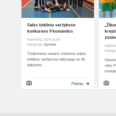
komandos
Salės tinklinio varžybose
„Žibu
konkuravo 9 komandos
krepš
zonin
Paskelbta: 2024-02-06
Kategorija:
Sportas
Paskelb
Kategor
Tradicinėse vasario mėnesio salės
tinklinio varžybose dalyvauja ne tik
Sausio
dabartini...
vyko P
mokykl
Plačiau