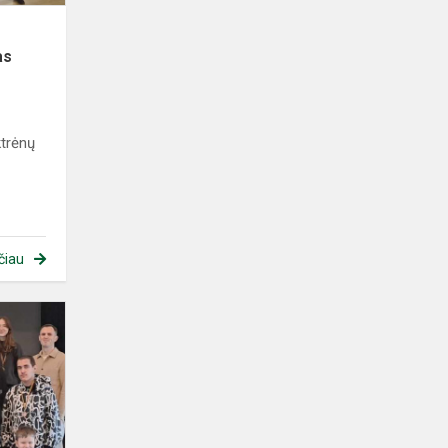
as
ktrėnų
čiau
Šaškių
varžybos