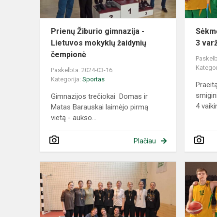
žaidynių
čempio...
Prienų Žiburio gimnazija -
Sėkmė
Lietuvos mokyklų žaidynių
3 var
čempionė
Paskelb
Kategor
Paskelbta: 2024-03-16
Kategorija:
Sportas
Praeit
smigin
Gimnazijos trečiokai Domas ir
4 vaikin
Matas Barauskai laimėjo pirmą
vietą - aukso...
Plačiau
Salės
tinklinio
varžybose
konkuravo
9