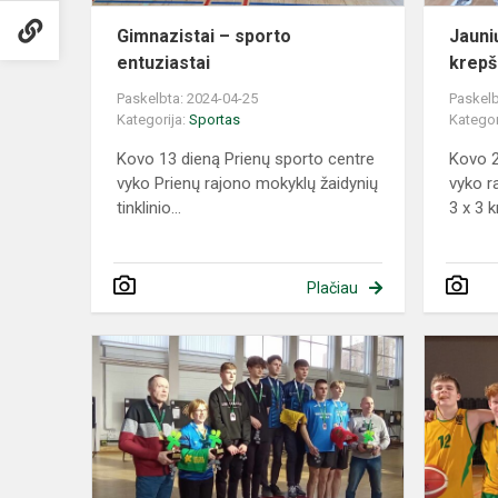
Gimnazistai – sporto
Jauni
entuziastai
krepš
Paskelbta: 2024-04-25
Paskelb
Kategorija:
Sportas
Kategor
Kovo 13 dieną Prienų sporto centre
Kovo 2
vyko Prienų rajono mokyklų žaidynių
vyko r
tinklinio...
3 x 3 k
Plačiau
Prienų
Žiburio
gimnazija
-
Lietuvos
mokyklų