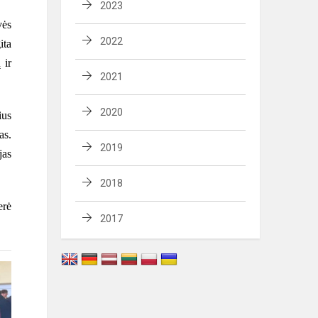
2023
vės
2022
ita
 ir
2021
2020
ius
as.
2019
jas
2018
erė
2017