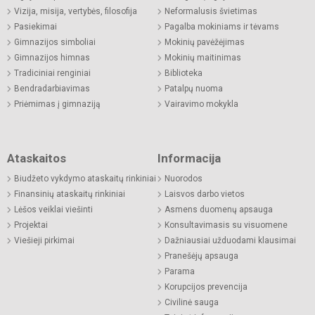
Vizija, misija, vertybės, filosofija
Neformalusis švietimas
Pasiekimai
Pagalba mokiniams ir tėvams
Gimnazijos simboliai
Mokinių pavėžėjimas
Gimnazijos himnas
Mokinių maitinimas
Tradiciniai renginiai
Biblioteka
Bendradarbiavimas
Patalpų nuoma
Priėmimas į gimnaziją
Vairavimo mokykla
Ataskaitos
Informacija
Biudžeto vykdymo ataskaitų rinkiniai
Nuorodos
Finansinių ataskaitų rinkiniai
Laisvos darbo vietos
Lėšos veiklai viešinti
Asmens duomenų apsauga
Projektai
Konsultavimasis su visuomene
Viešieji pirkimai
Dažniausiai užduodami klausimai
Pranešėjų apsauga
Parama
Korupcijos prevencija
Civilinė sauga