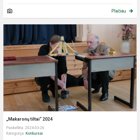
Plačiau
„
ti
2
„Makaronų tiltai“ 2024
Paskelbta: 2024-03-26
Kategorija:
Konkursai