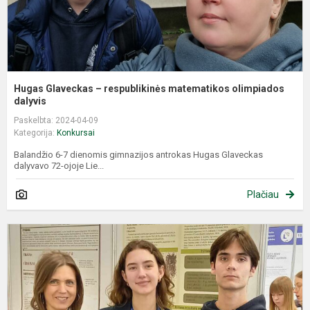
Hugas Glaveckas – respublikinės matematikos olimpiados
dalyvis
Paskelbta: 2024-04-09
Kategorija:
Konkursai
Balandžio 6-7 dienomis gimnazijos antrokas Hugas Glaveckas
dalyvavo 72-ojoje Lie...
Plačiau
G
–
E
j
m