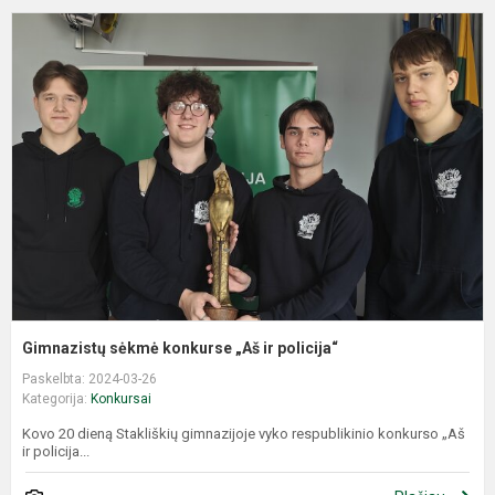
G
s
k
„
ir
p
Gimnazistų sėkmė konkurse „Aš ir policija“
Paskelbta: 2024-03-26
Kategorija:
Konkursai
Kovo 20 dieną Stakliškių gimnazijoje vyko respublikinio konkurso „Aš
ir policija...