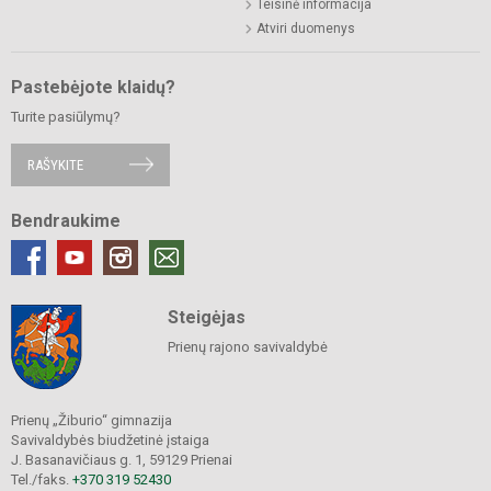
Teisinė informacija
Atviri duomenys
Pastebėjote klaidų?
Turite pasiūlymų?
RAŠYKITE
Bendraukime
Steigėjas
Prienų rajono savivaldybė
Prienų „Žiburio“ gimnazija
Savivaldybės biudžetinė įstaiga
J. Basanavičiaus g. 1, 59129 Prienai
Tel./faks.
+370 319 52430