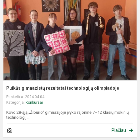
g
r
t
o
Puikūs gimnazistų rezultatai technologijų olimpiadoje
Paskelbta: 2024-04-04
Kategorija:
Konkursai
Kovo 28-ąją „Žiburio“ gimnazijoje įvyko rajoninė 7–12 klasių mokinių
technologij...
Plačiau