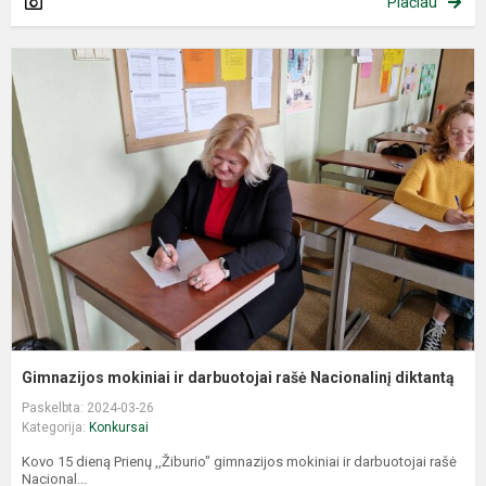
Plačiau
G
m
ir
d
r
N
d
Gimnazijos mokiniai ir darbuotojai rašė Nacionalinį diktantą
Paskelbta: 2024-03-26
Kategorija:
Konkursai
Kovo 15 dieną Prienų ,,Žiburio" gimnazijos mokiniai ir darbuotojai rašė
Nacional...