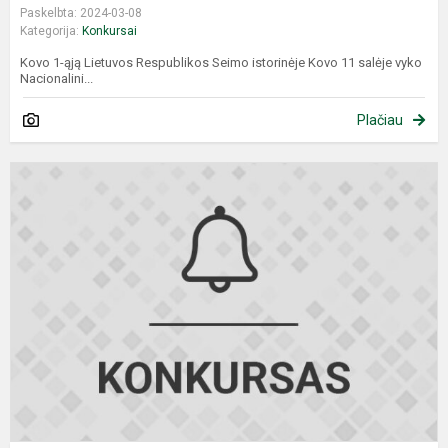
Paskelbta: 2024-03-08
Kategorija:
Konkursai
Kovo 1-ąją Lietuvos Respublikos Seimo istorinėje Kovo 11 salėje vyko
Nacionalini...
Plačiau
G
Č
K
k
l
–
g