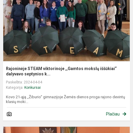
,
m
i
da
Rajoninėje STEAM viktorinoje ,,Gamtos mokslų iššūkiai“
dalyvavo septynios k...
Paskelbta: 2024-04-04
Kategorija:
Konkursai
Kovo 21-ąją ,,Žiburio“ gimnazijoje Žemės dienos proga rajono devintų
klasių moki...
Plačiau
P