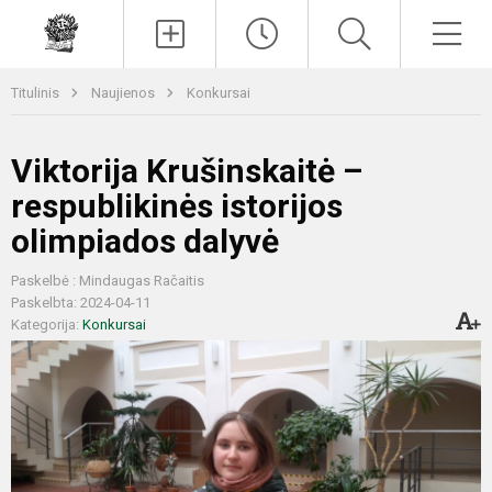
Paieška
Men
Titulinis
Naujienos
Konkursai
Viktorija Krušinskaitė –
respublikinės istorijos
olimpiados dalyvė
Paskelbė : Mindaugas Račaitis
Paskelbta: 2024-04-11
Kategorija:
Konkursai