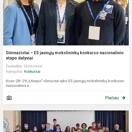
k
n
Gimnazistai – ES jaunųjų mokslininkų konkurso nacionalinio
etapo dalyviai
Paskelbta: 2024-04-04
Kategorija:
Konkursai
Kovo 28–29 „Litexpo“ rūmuose vyko ES jaunųjų mokslininkų konkurso
nacionalinis e...
Plačiau
R
S
v