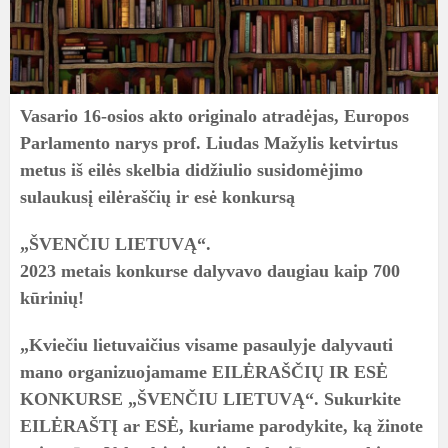
Vasario 16-osios akto originalo atradėjas, Europos
Parlamento narys prof. Liudas Mažylis ketvirtus
metus iš eilės skelbia didžiulio susidomėjimo
sulaukusį eilėraščių ir esė konkursą
„ŠVENČIU LIETUVĄ“.
2023 metais konkurse dalyvavo daugiau kaip 700
kūrinių!
„Kviečiu lietuvaičius visame pasaulyje dalyvauti
mano organizuojamame EILĖRAŠČIŲ IR ESĖ
KONKURSE „ŠVENČIU LIETUVĄ“. Sukurkite
EILĖRAŠTĮ ar ESĖ, kuriame parodykite, ką žinote