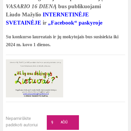
VASARIO 16 DIENĄ
bus publikuojami
Liudo Mažylio
INTERNETINĖJE
SVETAINĖJE
ir
„Facebook“ paskyroje
Su konkurso laureatais ir jų mokytojais bus susisiekta iki
2024 m. kovo 1 dienos.
Nepamirškite
9
AČIŪ
padėkoti autoriui