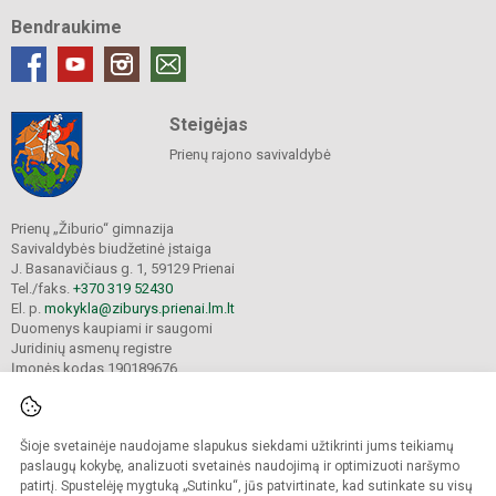
Bendraukime
Steigėjas
Prienų rajono savivaldybė
Prienų „Žiburio“ gimnazija
Savivaldybės biudžetinė įstaiga
J. Basanavičiaus g. 1, 59129 Prienai
Tel./faks.
+370 319 52430
El. p.
mokykla@ziburys.prienai.lm.lt
Duomenys kaupiami ir saugomi
Juridinių asmenų registre
Įmonės kodas 190189676
Šioje svetainėje naudojame slapukus siekdami užtikrinti jums teikiamų
© 2023 Prienų "Žiburio" gimnazija. Visos teisės saugomos.
Kopijuoti turinį be raštiško gimnazijos sutikimo griežtai draudžiama.
paslaugų kokybę, analizuoti svetainės naudojimą ir optimizuoti naršymo
patirtį. Spustelėję mygtuką „Sutinku“, jūs patvirtinate, kad sutinkate su visų
Versija neįgaliesiems
Slapukų politika