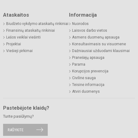
Ataskaitos
Informacija
Biudžeto vykdymo ataskaitų rinkiniai
Nuorodos
Finansinių ataskaitų rinkiniai
Laisvos darbo vietos
Lėšos veiklai viešinti
Asmens duomenų apsauga
Projektai
Konsultavimasis su visuomene
Viešieji pirkimai
Dažniausiai užduodami klausimai
Pranešėjų apsauga
Parama
Korupcijos prevencija
Civilinė sauga
Teisinė informacija
Atviri duomenys
Pastebėjote klaidų?
Turite pasiūlymų?
RAŠYKITE