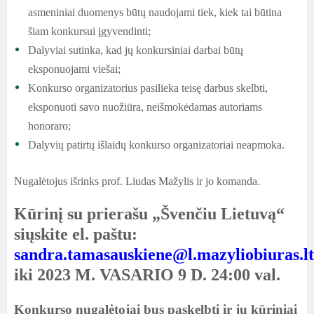
asmeniniai duomenys būtų naudojami tiek, kiek tai būtina
šiam konkursui įgyvendinti;
Dalyviai sutinka, kad jų konkursiniai darbai būtų
eksponuojami viešai;
Konkurso organizatorius pasilieka teisę darbus skelbti,
eksponuoti savo nuožiūra, neišmokėdamas autoriams
honoraro;
Dalyvių patirtų išlaidų konkurso organizatoriai neapmoka.
Nugalėtojus išrinks prof. Liudas Mažylis ir jo komanda.
Kūrinį su prierašu „Švenčiu Lietuvą“
siųskite el. paštu:
sandra.tamasauskiene@l.mazyliobiuras.lt
iki 2023 M. VASARIO 9 D. 24:00 val.
Konkurso nugalėtojai bus paskelbti ir jų kūriniai