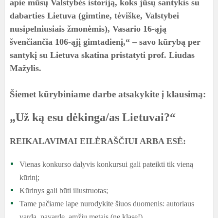
apie mūsų Valstybės istoriją, koks jūsų santykis su
dabarties Lietuva (gimtine, tėviške, Valstybei
nusipelniusiais žmonėmis), Vasario 16-ąją
švenčiančia 106-ąjį gimtadienį,“ – savo kūrybą per
santykį su Lietuva skatina pristatyti prof. Liudas
Mažylis.
Šiemet kūrybiniame darbe atsakykite į klausimą:
„Už ką esu dėkinga/as Lietuvai?“
REIKALAVIMAI EILĖRAŠČIUI ARBA ESĖ:
Vienas konkurso dalyvis konkursui gali pateikti tik vieną
kūrinį;
Kūrinys gali būti iliustruotas;
Tame pačiame lape nurodykite šiuos duomenis: autoriaus
vardą, pavardę, amžių metais (ne klasę!),