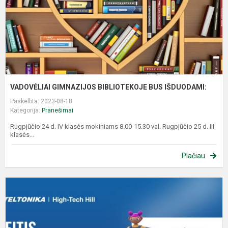
VADOVĖLIAI GIMNAZIJOS BIBLIOTEKOJE BUS IŠDUODAMI:
Paskelbta: 2023-08-18
Kategorija:
Pranešimai
Rugpjūčio 24 d. IV klasės mokiniams 8.00-15.30 val. Rugpjūčio 25 d. III
klasės...
Plačiau
S
P
„
P