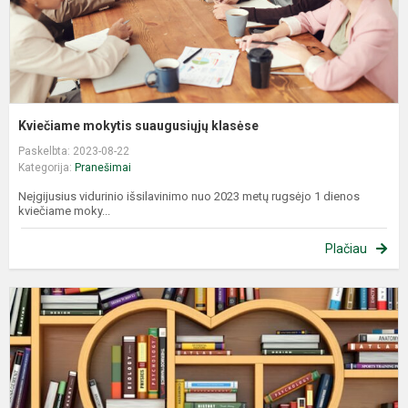
Kviečiame mokytis suaugusiųjų klasėse
Paskelbta: 2023-08-22
Kategorija:
Pranešimai
Neįgijusius vidurinio išsilavinimo nuo 2023 metų rugsėjo 1 dienos
kviečiame moky...
Plačiau
V
G
B
B
I