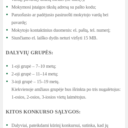
Mokymosi įstaigos tikslų adresą su pašto kodu;
Paruošusio ar padėjusio pasiruošti mokytojo vardą bei
pavardę;
Mokytojo kontaktinius duomenis: el. paštą, tel. numerį;
Siunčiamo el. laiško dydis neturi viršyti 15 MB.
DALYVIŲ GRUPĖS:
1-oji grupė – 7–10 metų;
2-oji grupė – 11–14 metų;
3-ioji grupė – 15–19 metų.
Kiekvienoje amžiaus grupėje bus išrinkta po tris nugalėtojus:
1-osios, 2-osios, 3-iosios vietų laimėtojus.
KITOS KONKURSO SĄLYGOS:
Dalyviai, pateikdami kūrinį konkursui, sutinka, kad jų