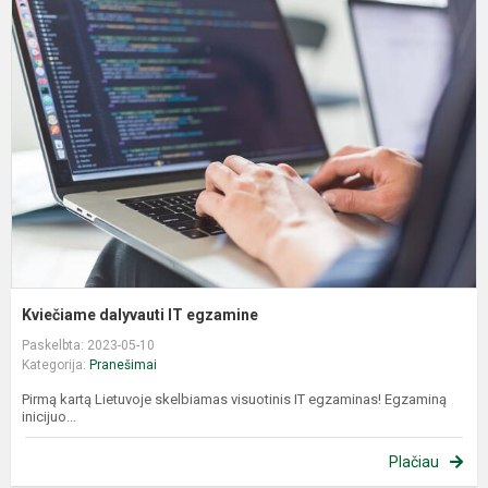
d
I
e
Kviečiame dalyvauti IT egzamine
Paskelbta: 2023-05-10
Kategorija:
Pranešimai
Pirmą kartą Lietuvoje skelbiamas visuotinis IT egzaminas! Egzaminą
inicijuo...
Plačiau