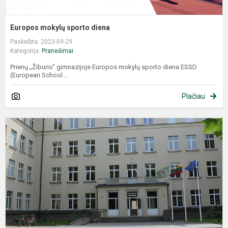
Europos mokylų sporto diena
Paskelbta: 2023-09-29
Kategorija:
Pranešimai
Prienų „Žiburio“ gimnazijoje Europos mokylų sporto diena ESSD
(European School...
Plačiau
R
1
D
K
Į
M
M
P
Š