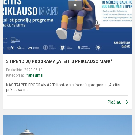
M
STIPENDIJŲ PROGRAMA „ATEITIS PRIKLAUSO MAN!“
Paskelbta: 2023-05-19
Kategorija:
Pranešimai
KAS TAI PER PROGRAMA? Teltonikos stipendijų programa „Ateitis
priklauso man!...
Plačiau
K
M
P