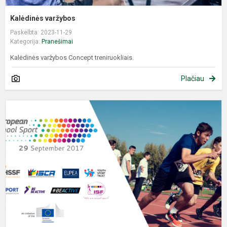
Kalėdinės varžybos
Paskelbta: 2023-11-29
Kategorija:
Pranešimai
Kalėdinės varžybos Concept treniruokliais.
Plačiau
E
m
s
d