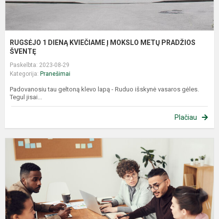
RUGSĖJO 1 DIENĄ KVIEČIAME Į MOKSLO METŲ PRADŽIOS
ŠVENTĘ
Paskelbta: 2023-08-29
Kategorija:
Pranešimai
Padovanosiu tau geltoną klevo lapą - Ruduo išskynė vasaros gėles.
Tegul jisai...
Plačiau
K
m
s
k