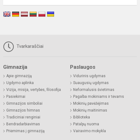
Tvarkaraščiai
Gimnazija
Paslaugos
Apie gimnaziją
Vidurinis ugdymas
Ugdymo aplinka
Suaugusių ugdymas
Vizija, misija, vertybės, filosofija
Neformalusis švietimas
Pasiekimai
Pagalba mokiniams ir tėvams
Gimnazijos simboliai
Mokinių pavėžėjimas
Gimnazijos himnas
Mokinių maitinimas
Tradiciniai renginiai
Biblioteka
Bendradarbiavimas
Patalpų nuoma
Priėmimas į gimnaziją
Vairavimo mokykla