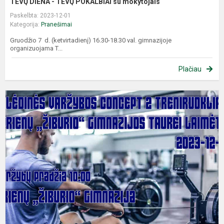
TĖVŲ DIENA - TĖVŲ POKALBIAI su mokytojais
Paskelbta: 2023-12-01
Kategorija:
Pranešimai
Gruodžio 7 d. (ketvirtadienį) 16.30-18.30 val. gimnazijoje
organizuojama T...
Plačiau
K
v