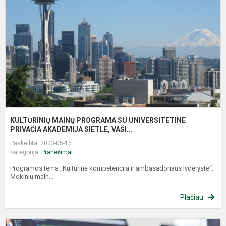
S
U
P
A
KULTŪRINIŲ MAINŲ PROGRAMA SU UNIVERSITETINE
PRIVAČIA AKADEMIJA SIETLE, VAŠI...
Paskelbta: 2023-05-15
Kategorija:
Pranešimai
Programos tema „Kultūrinė kompetencija ir ambasadoriaus lyderystė“.
Mokinių main...
Plačiau
K