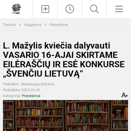
Paieška
Men
Titulinis
Naujienos
Pranešimai
L. Mažylis kviečia dalyvauti
VASARIO 16-AJAI SKIRTAME
EILĖRAŠČIŲ IR ESĖ KONKURSE
„ŠVENČIU LIETUVĄ“
Paskelbė : Mindaugas Račaitis
Paskelbta: 2024-01-23
Kategorija:
Pranešimai