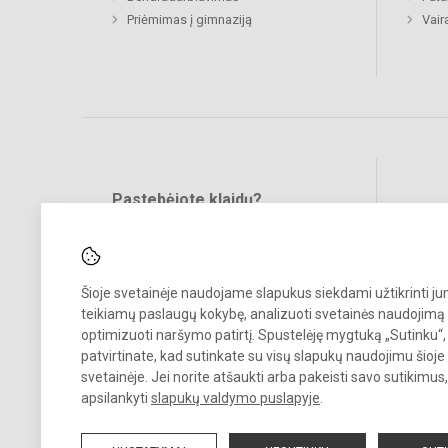
Priėmimas į gimnaziją
Vair
Pastebėjote klaidų?
Bend
Turite pasiūlymų?
RAŠYKITE
Šioje svetainėje naudojame slapukus siekdami užtikrinti j
teikiamų paslaugų kokybę, analizuoti svetainės naudojimą 
optimizuoti naršymo patirtį. Spustelėję mygtuką „Sutinku“,
patvirtinate, kad sutinkate su visų slapukų naudojimu šioje
svetainėje. Jei norite atšaukti arba pakeisti savo sutikimu
© 2023 Prienų "Žiburio" gimnazija. Visos teisės saugomos.
apsilankyti
slapukų valdymo puslapyje
.
Kopijuoti turinį be raštiško gimnazijos sutikimo griežtai draudžiama.