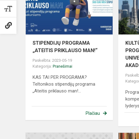
PRIKLAUS
MAN!“
STIPENDIJŲ PROGRAMA
KULT
„ATEITIS PRIKLAUSO MAN!“
PROG
UNIVE
Paskelbta: 2023-05-19
AKADE
Kategorija:
Pranešimai
Paskelb
KAS TAI PER PROGRAMA?
Kategor
Teltonikos stipendijų programa
„Ateitis priklauso man!...
Progra
kompet
lyderys
Plačiau
TĖVŲ