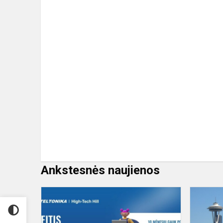
Ankstesnės naujienos
STIPENDIJ
PROGRAM
„ATEITIS