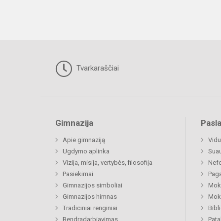
Tvarkaraščiai
Gimnazija
Pasl
Apie gimnaziją
Vidu
Ugdymo aplinka
Sua
Vizija, misija, vertybės, filosofija
Nefo
Pasiekimai
Paga
Gimnazijos simboliai
Moki
Gimnazijos himnas
Moki
Tradiciniai renginiai
Bibl
Bendradarbiavimas
Pat