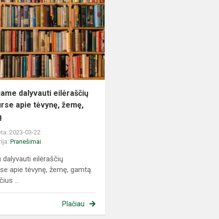
dalyvauti
eilėraščių
konkurse
apie
tėvynę,
žemę,...
iame dalyvauti eilėraščių
rse apie tėvynę, žemę,
ą
ta: 2023-03-22
ija:
Pranešimai
 dalyvauti eilėraščių
se apie tėvynę, žemę, gamtą.
čius ...
Plačiau