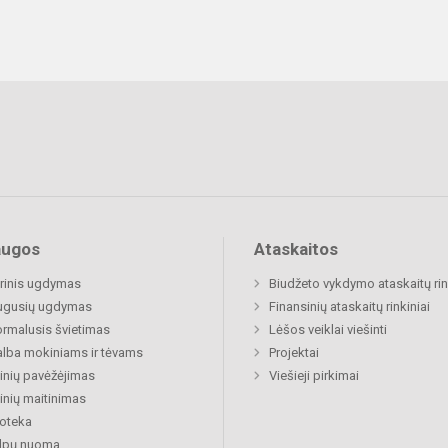
augos
Ataskaitos
rinis ugdymas
Biudžeto vykdymo ataskaitų rin
ugusių ugdymas
Finansinių ataskaitų rinkiniai
rmalusis švietimas
Lėšos veiklai viešinti
lba mokiniams ir tėvams
Projektai
nių pavėžėjimas
Viešieji pirkimai
nių maitinimas
ioteka
alpų nuoma