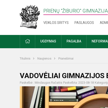
PRIENŲ "ŽIBURIO" GIMNAZIJA
VEIKLOS SRITYS
PASLAUGOS
ADMI
PRADŽIA
UGDYMAS
PAGALBA
NEFORMAL
Titulinis
Naujienos
Pranešimai
VADOVĖLIAI GIMNAZIJOS 
Paskelbė : Mindaugas Račaitis
Paskelbta: 2023-08-18
Kategorij