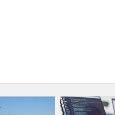
Ų
KULTŪRINIŲ
A
MAINŲ
PROGRAMA