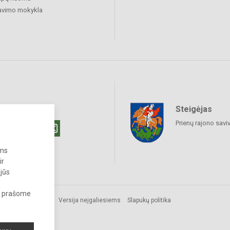
avimo mokykla
Steigėjas
raukime
Prienų rajono savi
ums
ir
 jūs
s, prašome
Versija neįgaliesiems
Slapukų politika