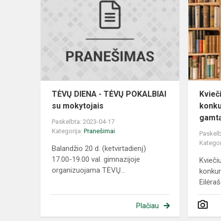
DIENA
-
TĖVŲ
POKALBIAI
su
mokytojais
TĖVŲ DIENA - TĖVŲ POKALBIAI
Kvieč
su mokytojais
konku
gamt
Paskelbta: 2023-04-17
Kategorija:
Pranešimai
Paskelb
Kategor
Balandžio 20 d. (ketvirtadienį)
17.00-19.00 val. gimnazijoje
Kviečiu
organizuojama TĖVŲ...
konkur
Eilėraš
Plačiau