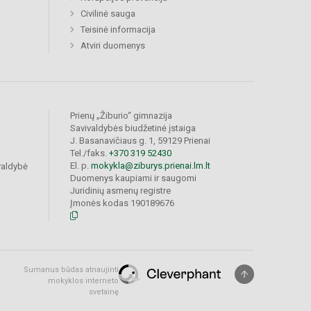
Civilinė sauga
Teisinė informacija
Atviri duomenys
Prienų „Žiburio“ gimnazija
Savivaldybės biudžetinė įstaiga
J. Basanavičiaus g. 1, 59129 Prienai
Tel./faks.
+370 319 52430
El. p.
mokykla@ziburys.prienai.lm.lt
valdybė
Duomenys kaupiami ir saugomi
Juridinių asmenų registre
Įmonės kodas 190189676
Sumanus būdas atnaujinti
mokyklos interneto
svetainę