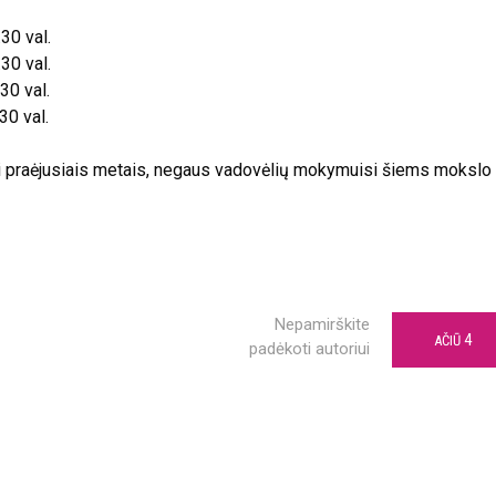
30 val.
30 val.
30 val.
30 val.
si praėjusiais metais, negaus vadovėlių mokymuisi šiems mokslo
Nepamirškite
4
AČIŪ
padėkoti autoriui