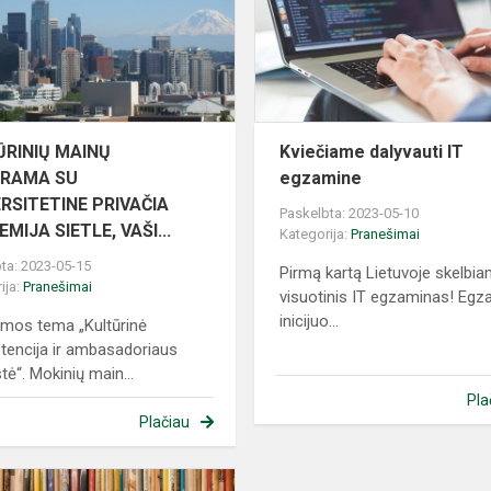
O
SU
UNIVERSITETINE
PRIVAČIA
AKADEM...
ŪRINIŲ MAINŲ
Kviečiame dalyvauti IT
RAMA SU
egzamine
RSITETINE PRIVAČIA
Paskelbta: 2023-05-10
MIJA SIETLE, VAŠI...
Kategorija:
Pranešimai
ta: 2023-05-15
Pirmą kartą Lietuvoje skelbi
ija:
Pranešimai
visuotinis IT egzaminas! Egz
inicijuo...
mos tema „Kultūrinė
encija ir ambasadoriaus
tė“. Mokinių main...
Pla
Plačiau
Kviečiame