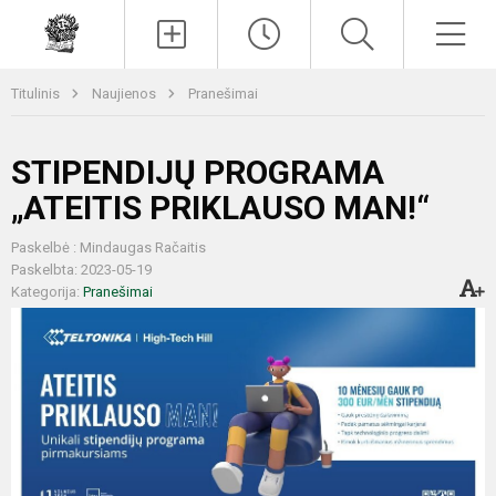
Paieška
Men
Titulinis
Naujienos
Pranešimai
STIPENDIJŲ PROGRAMA
„ATEITIS PRIKLAUSO MAN!“
Paskelbė : Mindaugas Račaitis
Paskelbta: 2023-05-19
Kategorija:
Pranešimai