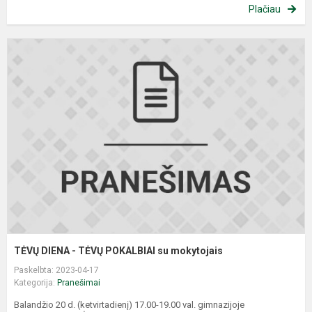
Plačiau
T
D
-
T
P
s
m
TĖVŲ DIENA - TĖVŲ POKALBIAI su mokytojais
Paskelbta: 2023-04-17
Kategorija:
Pranešimai
Balandžio 20 d. (ketvirtadienį) 17.00-19.00 val. gimnazijoje