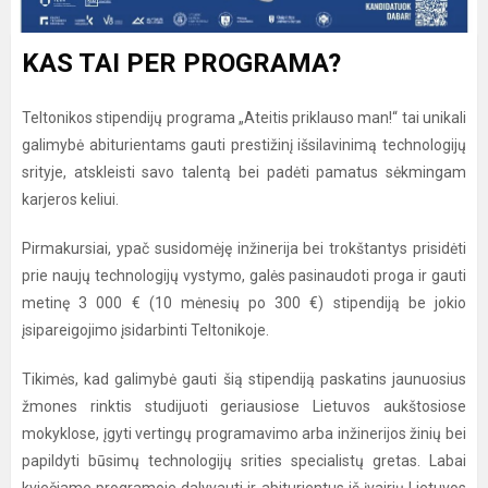
KAS TAI PER PROGRAMA?
Teltonikos stipendijų programa „Ateitis priklauso man!“ tai unikali
galimybė abiturientams gauti prestižinį išsilavinimą technologijų
srityje, atskleisti savo talentą bei padėti pamatus sėkmingam
karjeros keliui.
Pirmakursiai, ypač susidomėję inžinerija bei trokštantys prisidėti
prie naujų technologijų vystymo, galės pasinaudoti proga ir gauti
metinę 3 000 € (10 mėnesių po 300 €) stipendiją be jokio
įsipareigojimo įsidarbinti Teltonikoje.
Tikimės, kad galimybė gauti šią stipendiją paskatins jaunuosius
žmones rinktis studijuoti geriausiose Lietuvos aukštosiose
mokyklose, įgyti vertingų programavimo arba inžinerijos žinių bei
papildyti būsimų technologijų srities specialistų gretas. Labai