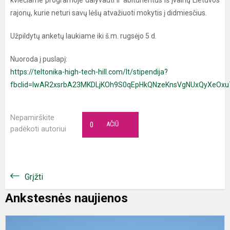
kviečiame programoje dalyvauti ir abiturientus iš įvairių Lietuvos
rajonų, kurie neturi savų lėšų atvažiuoti mokytis į didmiesčius.
Užpildytų anketų laukiame iki š.m. rugsėjo 5 d.
Nuoroda į puslapį:
https://teltonika-high-tech-hill.com/lt/stipendija?
fbclid=IwAR2xsrbA23MKDLjKOh9S0qEpHkQNzeKnsVgNUxQyXeOxu7
Nepamirškite
0
AČIŪ
padėkoti autoriui
Grįžti
Ankstesnės naujienos
K