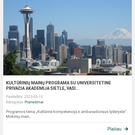
M
P
S
U
P
A
KULTŪRINIŲ MAINŲ PROGRAMA SU UNIVERSITETINE
PRIVAČIA AKADEMIJA SIETLE, VAŠI...
Paskelbta: 2023-05-15
Kategorija:
Pranešimai
Programos tema „Kultūrinė kompetencija ir ambasadoriaus lyderystė“.
Mokinių main...
Plačiau