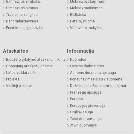
Gimnazijos simboliai
Mokinių pavėžėjimas
Gimnazijos himnas
Mokinių maitinimas
Tradiciniai renginiai
Biblioteka
Bendradarbiavimas
Patalpų nuoma
Priėmimas į gimnaziją
Vairavimo mokykla
Ataskaitos
Informacija
Biudžeto vykdymo ataskaitų rinkiniai
Nuorodos
Finansinių ataskaitų rinkiniai
Laisvos darbo vietos
Lėšos veiklai viešinti
Asmens duomenų apsauga
Projektai
Konsultavimasis su visuomene
Viešieji pirkimai
Dažniausiai užduodami klausimai
Pranešėjų apsauga
Parama
Korupcijos prevencija
Civilinė sauga
Teisinė informacija
Atviri duomenys