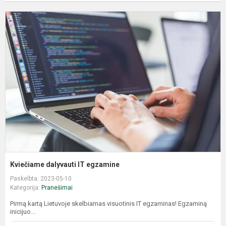
K
d
I
e
Kviečiame dalyvauti IT egzamine
Paskelbta: 2023-05-10
Kategorija:
Pranešimai
Pirmą kartą Lietuvoje skelbiamas visuotinis IT egzaminas! Egzaminą
inicijuo...