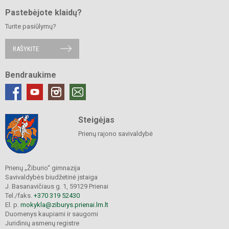
Pastebėjote klaidų?
Turite pasiūlymų?
RAŠYKITE
Bendraukime
Steigėjas
Prienų rajono savivaldybė
Prienų „Žiburio“ gimnazija
Savivaldybės biudžetinė įstaiga
J. Basanavičiaus g. 1, 59129 Prienai
Tel./faks.
+370 319 52430
El. p.
mokykla@ziburys.prienai.lm.lt
Duomenys kaupiami ir saugomi
Juridinių asmenų registre