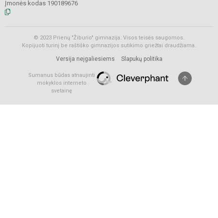
Įmonės kodas 190189676
© 2023 Prienų "Žiburio" gimnazija. Visos teisės saugomos.
Kopijuoti turinį be raštiško gimnazijos sutikimo griežtai draudžiama.
Versija neįgaliesiems
Slapukų politika
Sumanus būdas atnaujinti
mokyklos interneto
svetainę