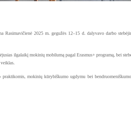
lona Rasimavičienė 2025 m. gegužės 12–15 d. dalyvavo darbo stebėj
.
dėjusias ilgalaikį mokinių mobilumą pagal Erasmus+ programą, bei steb
veiklas.
dymo praktikomis, mokinių kūrybiškumo ugdymu bei bendruomeniškumo