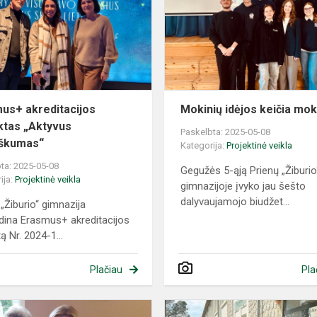
projektas
„Aktyvus
pilietiškumas“
us+ akreditacijos
Mokinių idėjos keičia mok
ktas „Aktyvus
Paskelbta: 2025-05-08
tiškumas“
Kategorija:
Projektinė veikla
ta: 2025-05-08
Gegužės 5-ąją Prienų „Žiburio
ija:
Projektinė veikla
gimnazijoje įvyko jau šešto
dalyvaujamojo biudžet...
 „Žiburio“ gimnazija
dina Erasmus+ akreditacijos
ą Nr. 2024-1...
Plačiau
Pla
NORD