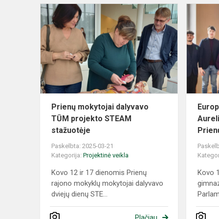
Prienų
mokytojai
dalyvavo
TŪM
projekto
STEAM
stažuotėje
Prienų mokytojai dalyvavo
Europ
TŪM projekto STEAM
Aurel
stažuotėje
Prien
Paskelbta: 2025-03-21
Paskelb
Kategorija:
Projektinė veikla
Kategor
Kovo 12 ir 17 dienomis Prienų
Kovo 1
rajono mokyklų mokytojai dalyvavo
gimnaz
dviejų dienų STE...
Parlam
Plačiau