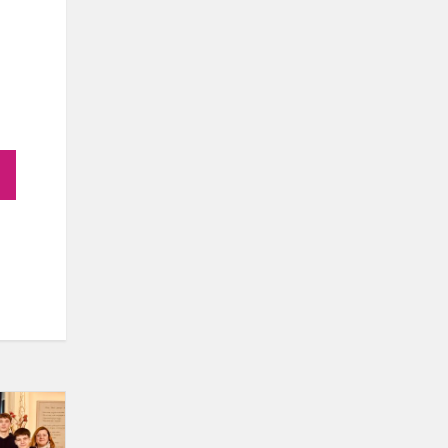
Mokinių
idėjos