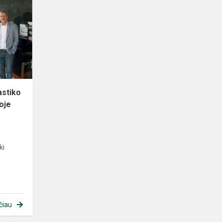
„Apgaulingas
plastiko
veidas“
veiklos
Prancūzijoje...
astiko
oje
ki
čiau