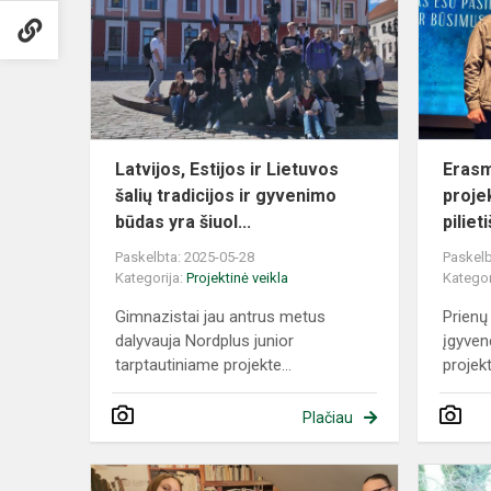
ir
Lietuvos
šalių
tradicijos
ir
gyvenimo...
Latvijos, Estijos ir Lietuvos
Erasm
šalių tradicijos ir gyvenimo
proje
būdas yra šiuol...
pilie
Paskelbta: 2025-05-28
Paskelb
Kategorija:
Projektinė veikla
Kategor
Gimnazistai jau antrus metus
Prienų
dalyvauja Nordplus junior
įgyven
tarptautiniame projekte...
projekt
Plačiau
„Justino