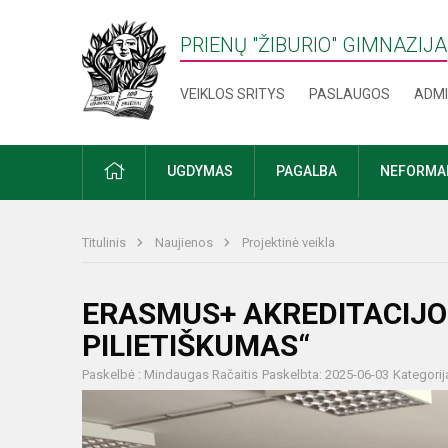
PRIENŲ "ŽIBURIO" GIMNAZIJA
VEIKLOS SRITYS
PASLAUGOS
ADMI
PRADŽIA
UGDYMAS
PAGALBA
NEFORMAL
Titulinis
Naujienos
Projektinė veikla
ERASMUS+ AKREDITACIJO
PILIETIŠKUMAS“
Paskelbė : Mindaugas Račaitis
Paskelbta: 2025-06-03
Kategorij