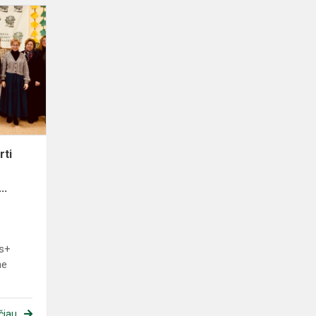
Ilgalaikiai
mokytojams
skirti
pilietiškumo
mokymai
„Pagrind...
rti
..
us+
me
čiau