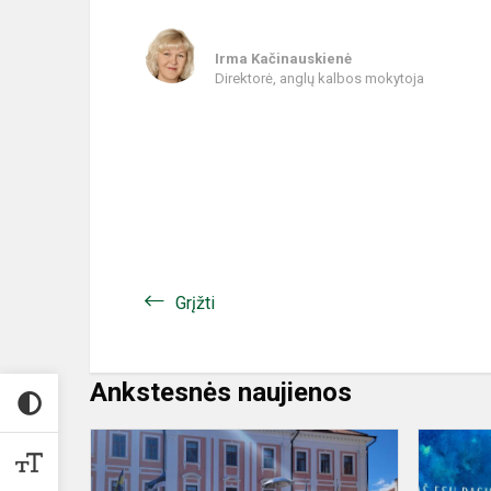
Irma Kačinauskienė
Direktorė, anglų kalbos mokytoja
Grįžti
Ankstesnės naujienos
Latvijos,
Estijos