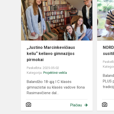
Marcinkevič
keliu“
keliavo
gimnazijos
pirmokai
„Justino Marcinkevičiaus
NORD 
keliu“ keliavo gimnazijos
susit
pirmokai
Paskelb
Kategor
Paskelbta: 2025-05-02
Kategorija:
Projektinė veikla
Baland
PLUS p
Balandžio 18-ąją I C klasės
tradicij
gimnazistai su klasės vadove Ilona
Rasimavičiene dal...
Plačiau