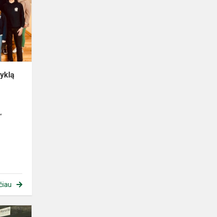
keičia
mokyklą
yklą
“
čiau
Projekto