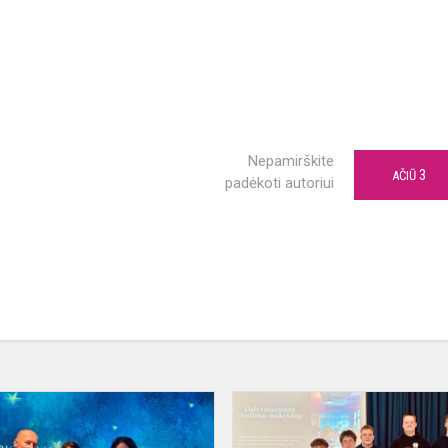
Nepamirškite
3
AČIŪ
padėkoti autoriui
Erasmus+
akreditacijos