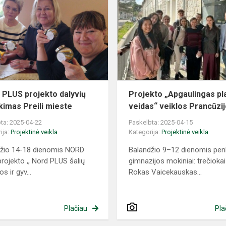
iaus
PLUS
projekto
dalyvių
susitikimas
Preili
mieste
PLUS projekto dalyvių
Projekto „Apgaulingas pl
ikimas Preili mieste
veidas“ veiklos Prancūzij
ta: 2025-04-22
Paskelbta: 2025-04-15
ija:
Projektinė veikla
Kategorija:
Projektinė veikla
žio 14-18 dienomis NORD
Balandžio 9–12 dienomis pen
rojekto ,, Nord PLUS šalių
gimnazijos mokiniai: trečiokai
os ir gyv...
Rokas Vaicekauskas...
Plačiau
Pla