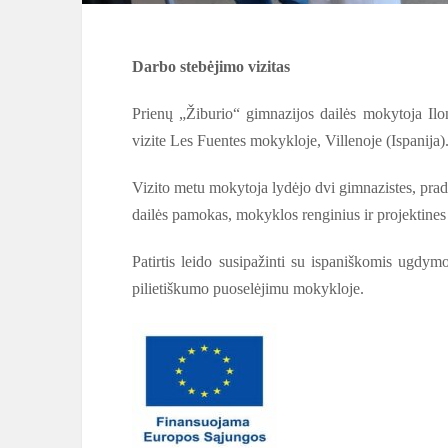
Darbo stebėjimo vizitas
Prienų „Žiburio“ gimnazijos dailės mokytoja I
vizite Les Fuentes mokykloje, Villenoje (Ispanija)
Vizito metu mokytoja lydėjo dvi gimnazistes, pra
dailės pamokas, mokyklos renginius ir projektines 
Patirtis leido susipažinti su ispaniškomis ug
pilietiškumo puoselėjimu mokykloje.