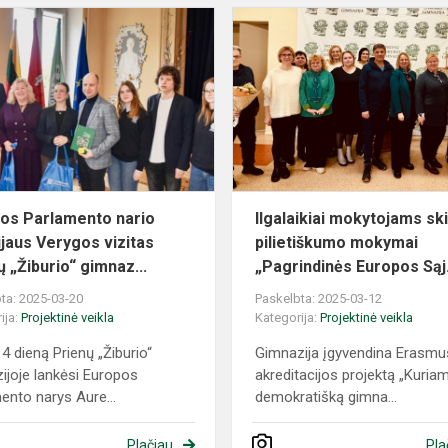
Europos
Parlamento
nario
Aurelijaus
Verygos
vizitas
Prienų...
os Parlamento nario
Ilgalaikiai mokytojams ski
ijaus Verygos vizitas
pilietiškumo mokymai
ų „Žiburio“ gimnaz...
„Pagrindinės Europos Sąj.
ta: 2025-03-20
Paskelbta: 2025-03-12
ija:
Projektinė veikla
Kategorija:
Projektinė veikla
4 dieną Prienų „Žiburio“
Gimnazija įgyvendina Erasm
ijoje lankėsi Europos
akreditacijos projektą „Kuria
ento narys Aure...
demokratišką gimna...
Plačiau
Pla