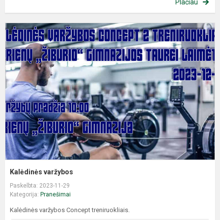
Plačiau
K
v
Kalėdinės varžybos
Paskelbta: 2023-11-29
Kategorija:
Pranešimai
Kalėdinės varžybos Concept treniruokliais.