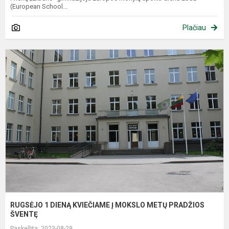
(European School...
Plačiau
R
1
D
K
Į
M
M
P
Š
RUGSĖJO 1 DIENĄ KVIEČIAME Į MOKSLO METŲ PRADŽIOS
ŠVENTĘ
Paskelbta: 2023-08-29