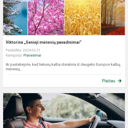
Viktorina „Senieji mėnesių pavadinimai“
Paskelbta: 2024-02-21
Kategorija:
Pranešimai
Ar pastebėjote, kad lietuvių kalba išsiskiria iš daugelio Europos kalbų,
mėnesių...
Plačiau
K
Į
K
I
P