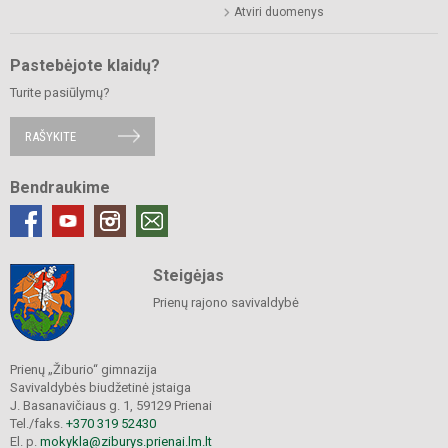
Atviri duomenys
Pastebėjote klaidų?
Turite pasiūlymų?
RAŠYKITE
Bendraukime
Steigėjas
Prienų rajono savivaldybė
Prienų „Žiburio“ gimnazija
Savivaldybės biudžetinė įstaiga
J. Basanavičiaus g. 1, 59129 Prienai
Tel./faks.
+370 319 52430
El. p.
mokykla@ziburys.prienai.lm.lt