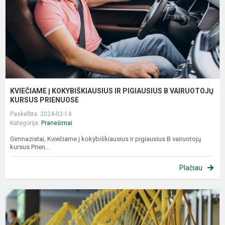
B
V
K
KVIEČIAME Į KOKYBIŠKIAUSIUS IR PIGIAUSIUS B VAIRUOTOJŲ
KURSUS PRIENUOSE
Paskelbta: 2024-02-14
Kategorija:
Pranešimai
Gimnazistai, Kviečiame į kokybiškiausius ir pigiausius B vairuotojų
kursus Prien...
Plačiau
M
ti