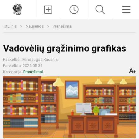
Paieška
Men
Titulinis
Naujienos
Pranešimai
Vadovėlių grąžinimo grafikas
Paskelbė : Mindaugas Račaitis
Paskelbta: 2024-05-31
Kategorija:
Pranešimai