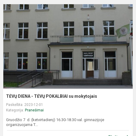
T
D
-
T
P
s
m
TĖVŲ DIENA - TĖVŲ POKALBIAI su mokytojais
Paskelbta: 2023-12-01
Kategorija:
Pranešimai
Gruodžio 7 d. (ketvirtadienį) 16.30-18.30 val. gimnazijoje
organizuojama T...