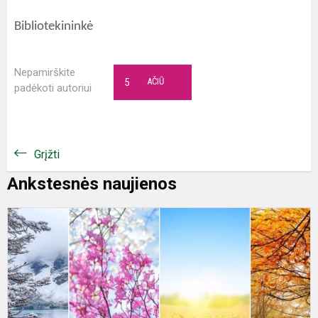
Bibliotekininkė
Nepamirškite
5
AČIŪ
padėkoti autoriui
Grįžti
Ankstesnės naujienos
V
„
m
p