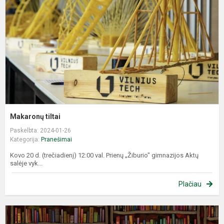
Makaronų tiltai
Paskelbta: 2024-01-26
Kategorija:
Pranešimai
Kovo 20 d. (trečiadienį) 12:00 val. Prienų „Žiburio" gimnazijos Aktų
salėje vyk...
Plačiau
L
M