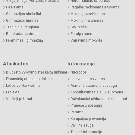
Vizija, misija, vertybės, filosofija
Neformalusis švietimas
Pasiekimai
Pagalba mokiniams ir tėvams
Gimnazijos simboliai
Mokinių pavėžėjimas
Gimnazijos himnas
Mokinių maitinimas
Tradiciniai renginiai
Biblioteka
Bendradarbiavimas
Patalpų nuoma
Priėmimas į gimnaziją
Vairavimo mokykla
Ataskaitos
Informacija
Biudžeto vykdymo ataskaitų rinkiniai
Nuorodos
Finansinių ataskaitų rinkiniai
Laisvos darbo vietos
Lėšos veiklai viešinti
Asmens duomenų apsauga
Projektai
Konsultavimasis su visuomene
Viešieji pirkimai
Dažniausiai užduodami klausimai
Pranešėjų apsauga
Parama
Korupcijos prevencija
Civilinė sauga
Teisinė informacija