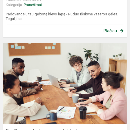
Kategorija:
Pranešimai
Padovanosiu tau geltoną klevo lapą - Ruduo išskynė vasaros gėles.
Tegul jisai...
Plačiau
K
m
s
k