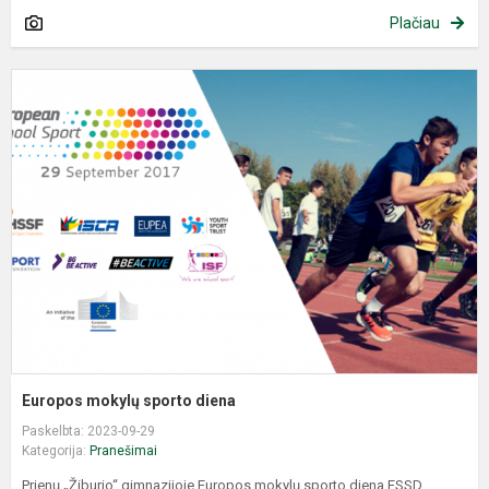
Plačiau
E
m
s
d
Europos mokylų sporto diena
Paskelbta: 2023-09-29
Kategorija:
Pranešimai
Prienų „Žiburio“ gimnazijoje Europos mokylų sporto diena ESSD