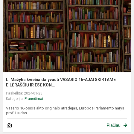
k
d
V
1
A
S
E
L. Mažylis kviečia dalyvauti VASARIO 16-AJAI SKIRTAME
EILĖRAŠČIŲ IR ESĖ KON...
Paskelbta: 2024-01-23
Kategorija:
Pranešimai
Vasario 16-osios akto originalo atradėjas, Europos Parlamento narys
prof. Liudas...
Plačiau