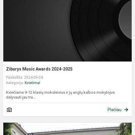
2
2
Ziburys Music Awards 2024-2025
Paskelbta: 2024-09-24
Kategorija:
Kvietimai
Kviečiame 9-12 klasių moksleivius ir jų anglų kalbos mokytojus
dalyvauti jau tra...
Plačiau
R
2