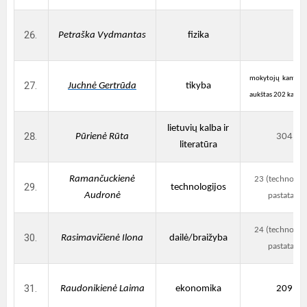
Petraška Vydmantas
fizika
mokytojų kambarys
Juchnė Gertrūda
tikyba
aukštas 202 kabine
lietuvių kalba ir
Pūrienė Rūta
304
literatūra
Ramančuckienė
23 (technologi
technologijos
Audronė
pastatas)
24 (technologi
Rasimavičienė Ilona
dailė/braižyba
pastatas)
Raudonikienė Laima
ekonomika
209