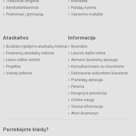
Tradiciniai renginiai
Biblioteka
Bendradarbiavimas
Patalpų nuoma
Priėmimas į gimnaziją
Vairavimo mokykla
Ataskaitos
Informacija
Biudžeto vykdymo ataskaitų rinkiniai
Nuorodos
Finansinių ataskaitų rinkiniai
Laisvos darbo vietos
Lėšos veiklai viešinti
Asmens duomenų apsauga
Projektai
Konsultavimasis su visuomene
Viešieji pirkimai
Dažniausiai užduodami klausimai
Pranešėjų apsauga
Parama
Korupcijos prevencija
Civilinė sauga
Teisinė informacija
Atviri duomenys
Pastebėjote klaidų?