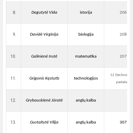
Degutytė Vida
istorija
206
Davidė Virginija
biologija
208
Galinienė Irutė
matematika
207
12 (technologi
Grigonis Kęstutis
technologijos
pastatas)
Grybauskienė Jūratė
anglų kalba
Gustaitytė Vilija
anglų kalba
307