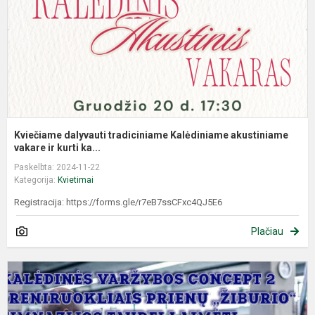
va
Kviečiame dalyvauti tradiciniame Kalėdiniame akustiniame
vakare ir kurti ka...
Paskelbta: 2024-11-22
Kategorija:
Kvietimai
Registracija: https://forms.gle/r7eB7ssCFxc4QJ5E6
Plačiau
K
V
C