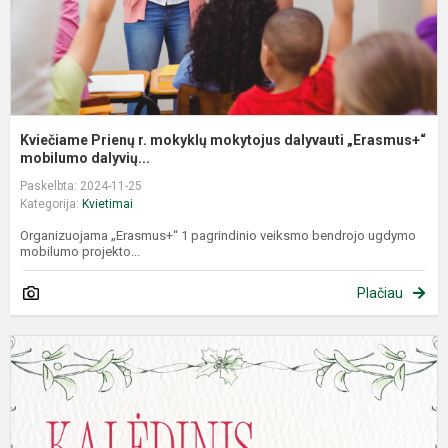
Kviečiame Prienų r. mokyklų mokytojus dalyvauti „Erasmus+“
mobilumo dalyvių...
Paskelbta: 2024-11-25
Kategorija:
Kvietimai
Organizuojama „Erasmus+“ 1 pagrindinio veiksmo bendrojo ugdymo
mobilumo projekto...
Plačiau
K
d
t
K
a