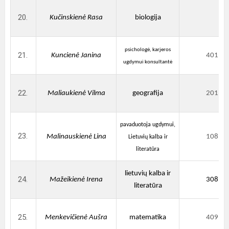
Kučinskienė Rasa
biologija
psichologė, karjeros
Kuncienė Janina
401
ugdymui konsultantė
Maliaukienė Vilma
geografija
201
pavaduotoja ugdymui,
Malinauskienė Lina
108
Lietuvių kalba ir
literatūra
lietuvių kalba ir
Mažeikienė Irena
308
literatūra
Menkevičienė Aušra
matematika
409