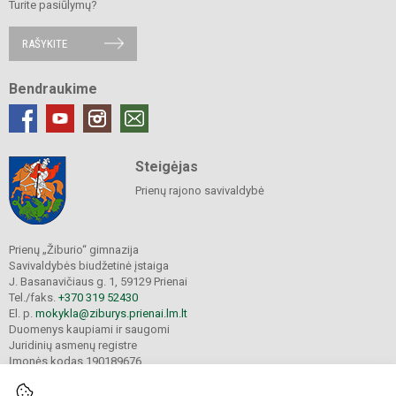
Turite pasiūlymų?
RAŠYKITE
Bendraukime
Steigėjas
Prienų rajono savivaldybė
Prienų „Žiburio“ gimnazija
Savivaldybės biudžetinė įstaiga
J. Basanavičiaus g. 1, 59129 Prienai
Tel./faks.
+370 319 52430
El. p.
mokykla@ziburys.prienai.lm.lt
Duomenys kaupiami ir saugomi
Juridinių asmenų registre
Įmonės kodas 190189676