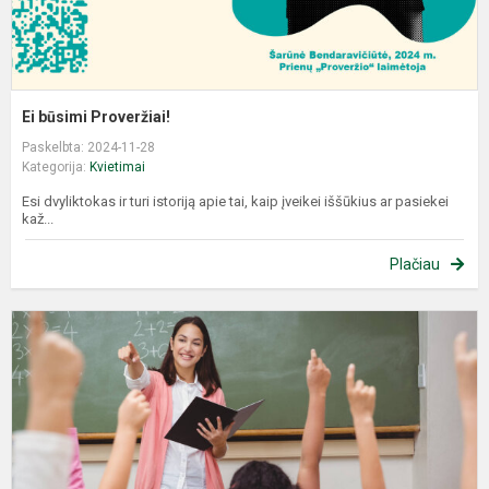
Ei būsimi Proveržiai!
Paskelbta: 2024-11-28
Kategorija:
Kvietimai
Esi dvyliktokas ir turi istoriją apie tai, kaip įveikei iššūkius ar pasiekei
kaž...
Plačiau
K
P
r.
m
m
d
„