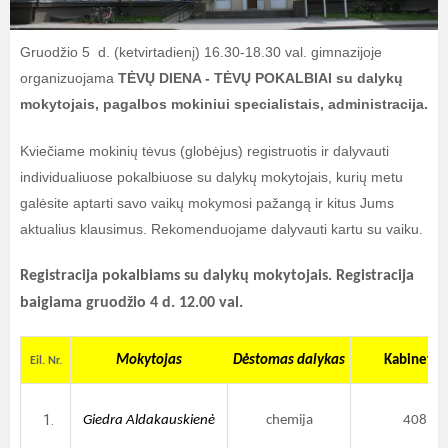
Gruodžio 5 d. (ketvirtadienį) 16.30-18.30 val. gimnazijoje
organizuojama
TĖVŲ DIENA - TĖVŲ POKALBIAI su dalykų
mokytojais, pagalbos mokiniui specialistais, administracija.
Kviečiame mokinių tėvus (globėjus) registruotis ir dalyvauti
individualiuose pokalbiuose su dalykų mokytojais, kurių metu
galėsite aptarti savo vaikų mokymosi pažangą ir kitus Jums
aktualius klausimus. Rekomenduojame dalyvauti kartu su vaiku.
Registracija pokalbiams su dalykų mokytojais. Registracija
baigiama gruodžio 4 d. 12.00 val.
Mokytojas
Dėstomas dalykas
Kabinetas
Eil. Nr.
Giedra Aldakauskienė
chemija
408