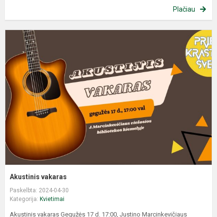
Plačiau
A
v
Akustinis vakaras
Paskelbta: 2024-04-30
Kategorija:
Kvietimai
Akustinis vakaras Gegužės 17 d. 17:00, Justino Marcinkevičiaus