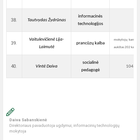
informacinės
Tautvydas Žydrūnas
technologijos
Vaitulevičienė Lija-
mokytojų kambarys
prancūzų kalba
Laimutė
aukštas 202 kabine
socialinė
Vintė Daiva
104
pedagogė
Daiva Sabanskienė
Direktoriaus pavaduotoja ugdymui, informacinių technologijų
mokytoja