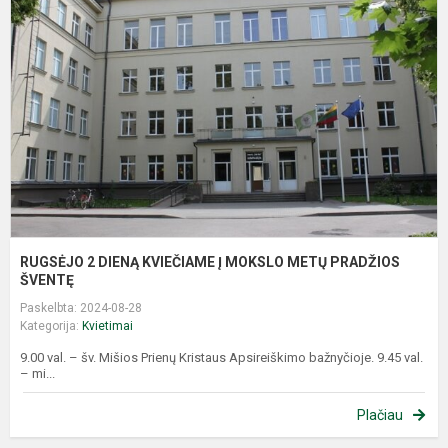
D
K
Į
M
M
P
Š
RUGSĖJO 2 DIENĄ KVIEČIAME Į MOKSLO METŲ PRADŽIOS
ŠVENTĘ
Paskelbta: 2024-08-28
Kategorija:
Kvietimai
9.00 val. – šv. Mišios Prienų Kristaus Apsireiškimo bažnyčioje. 9.45 val.
– mi...
Plačiau