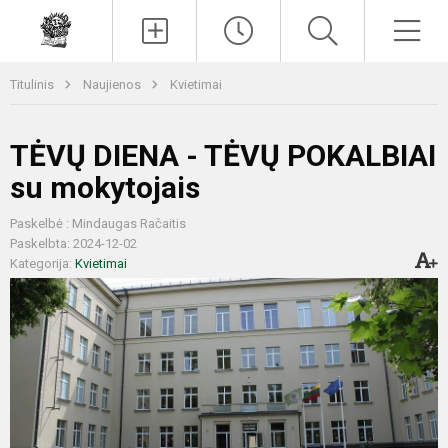
Paieška
Men
Titulinis
Naujienos
Kvietimai
TĖVŲ DIENA - TĖVŲ POKALBIAI
su mokytojais
Paskelbė : Mindaugas Račaitis
Paskelbta: 2024-12-02
Kategorija:
Kvietimai