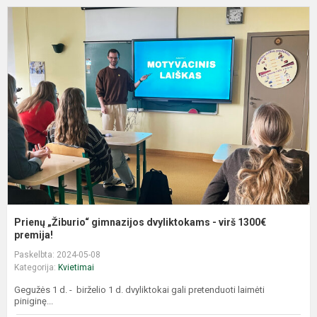
P
„
g
d
-
v
1
p
Prienų „Žiburio“ gimnazijos dvyliktokams - virš 1300€
premija!
Paskelbta: 2024-05-08
Kategorija:
Kvietimai
Gegužės 1 d. - birželio 1 d. dvyliktokai gali pretenduoti laimėti
piniginę...