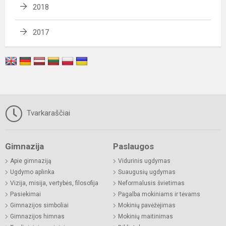
2018
2017
Tvarkaraščiai
Gimnazija
Paslaugos
Apie gimnaziją
Vidurinis ugdymas
Ugdymo aplinka
Suaugusių ugdymas
Vizija, misija, vertybės, filosofija
Neformalusis švietimas
Pasiekimai
Pagalba mokiniams ir tėvams
Gimnazijos simboliai
Mokinių pavėžėjimas
Gimnazijos himnas
Mokinių maitinimas