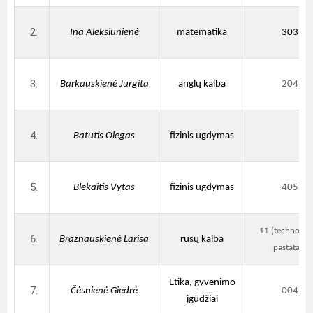
Ina Aleksiūnienė
matematika
303
Barkauskienė Jurgita
anglų kalba
204
Batutis Olegas
fizinis ugdymas
Blekaitis Vytas
fizinis ugdymas
405
11 (technologi
Braznauskienė Larisa
rusų kalba
pastatas)
Etika, gyvenimo
Čėsnienė Giedrė
004
įgūdžiai