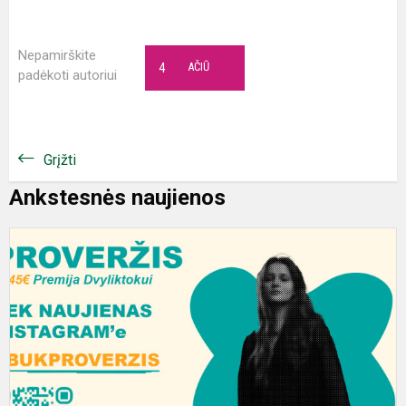
Nepamirškite
4
AČIŪ
padėkoti autoriui
Grįžti
Ankstesnės naujienos
E
b
P