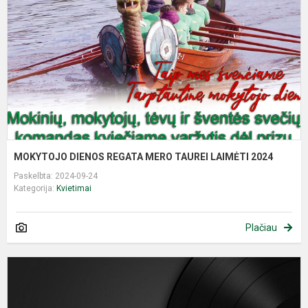
M
T
L
2
MOKYTOJO DIENOS REGATA MERO TAUREI LAIMĖTI 2024
Paskelbta: 2024-09-24
Kategorija:
Kvietimai
Plačiau
Z
M
A