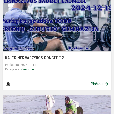
2
KALĖDINĖS VARŽYBOS CONCEPT 2
Paskelbta: 2024-11-14
Kategorija:
Kvietimai
Plačiau
M
D
R