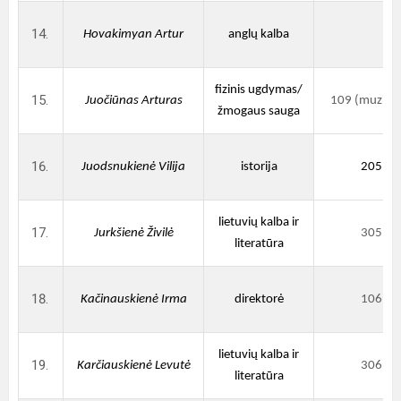
Hovakimyan Artur
anglų kalba
fizinis ugdymas/
Juočiūnas Arturas
109 (muzieju
žmogaus sauga
Juodsnukienė Vilija
istorija
205
lietuvių kalba ir
Jurkšienė Živilė
305
literatūra
Kačinauskienė Irma
direktorė
106
lietuvių kalba ir
Karčiauskienė Levutė
306
literatūra