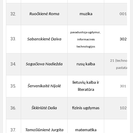
Ruočkienė Roma
muzika
001
pavaduotoja ugdymui,
Sabanskienė Daiva
302
informacinės
technologijos
21 (technologi
Sogačiova Nadiežda
rusų kalba
pastatas)
lietuvių kalba ir
Šervenikaitė Nijolė
301
literatūra
Šklėriūtė Dalia
fizinis ugdymas
102
Tamošiūnienė Jurgita
matematika