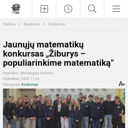
Paieška
Men
Titulinis
Naujienos
Konkursai
Jaunųjų matematikų
konkursas „Žiburys –
populiarinkime matematiką“
Paskelbė : Mindaugas Račaitis
Paskelbta: 2025-11-24
Kategorija:
Konkursai