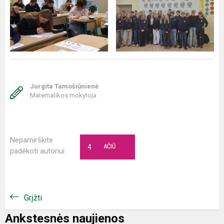
Jurgita Tamošiūnienė
Matematikos mokytoja
Nepamirškite
4
AČIŪ
padėkoti autoriui
Grįžti
Ankstesnės naujienos