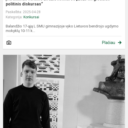
politinis diskursas“
Paskelbta: 2025-04-28
Kategorija:
Konkursai
Balandžio 17-ąją L SMU gimnazijoje vyko Lietuvos bendrojo ugdymo
mokyklų 10-11 k...
Plačiau
R
i
o
v
g
Vi