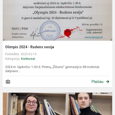
Olimpis 2024 - Rudens sesija
Paskelbta: 2025-02-10
Kategorija:
Konkursai
2024 m. lapkričio 1-30 d. Prienų „Žiburio“ gimnazijos 38 mokiniai
dalyvavo...
Plačiau
J
f
k
r