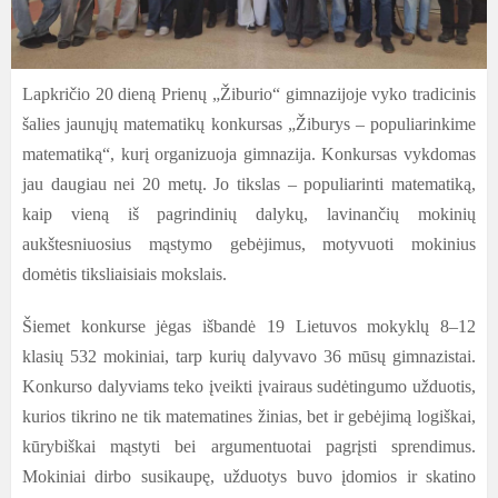
Lapkričio 20 dieną Prienų „Žiburio“ gimnazijoje vyko tradicinis
šalies jaunųjų matematikų konkursas „Žiburys – populiarinkime
matematiką“, kurį organizuoja gimnazija. Konkursas vykdomas
jau daugiau nei 20 metų. Jo tikslas – populiarinti matematiką,
kaip vieną iš pagrindinių dalykų, lavinančių mokinių
aukštesniuosius mąstymo gebėjimus, motyvuoti mokinius
domėtis tiksliaisiais mokslais.
Šiemet konkurse jėgas išbandė 19 Lietuvos mokyklų 8–12
klasių 532 mokiniai, tarp kurių dalyvavo 36 mūsų gimnazistai.
Konkurso dalyviams teko įveikti įvairaus sudėtingumo užduotis,
kurios tikrino ne tik matematines žinias, bet ir gebėjimą logiškai,
kūrybiškai mąstyti bei argumentuotai pagrįsti sprendimus.
Mokiniai dirbo susikaupę, užduotys buvo įdomios ir skatino