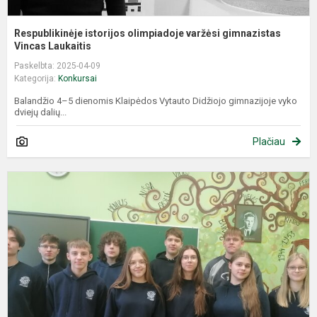
Respublikinėje istorijos olimpiadoje varžėsi gimnazistas
Vincas Laukaitis
Paskelbta: 2025-04-09
Kategorija:
Konkursai
Balandžio 4–5 dienomis Klaipėdos Vytauto Didžiojo gimnazijoje vyko
dviejų dalių...
Plačiau
I
o
r
e
r