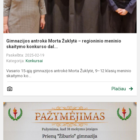
sk
Gimnazijos antrokė Morta Žuklytė – regioninio meninio
skaitymo konkurso dal...
Paskelbta: 2025-02-19
Kategorija:
Konkursai
Vasario 15-ąją gimnazijos antrokė Morta Žuklytė, 9–12 klasių meninio
skaitymo ko...
Plačiau
O
2
-
R
s