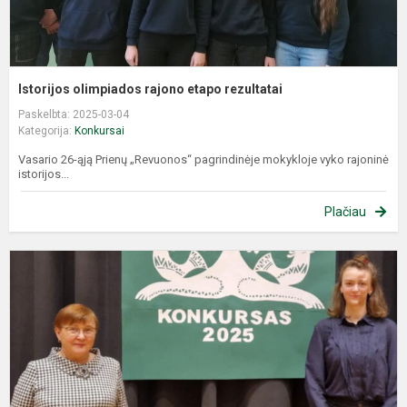
Istorijos olimpiados rajono etapo rezultatai
Paskelbta: 2025-03-04
Kategorija:
Konkursai
Vasario 26-ąją Prienų „Revuonos“ pagrindinėje mokykloje vyko rajoninė
istorijos...
Plačiau
G
a
M
Ž
–
r
m