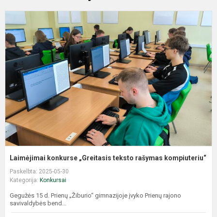
L
k
„
t
r
k
Laimėjimai konkurse „Greitasis teksto rašymas kompiuteriu“
Paskelbta: 2025-05-30
Kategorija:
Konkursai
Gegužės 15 d. Prienų „Žiburio“ gimnazijoje įvyko Prienų rajono
savivaldybės bend...