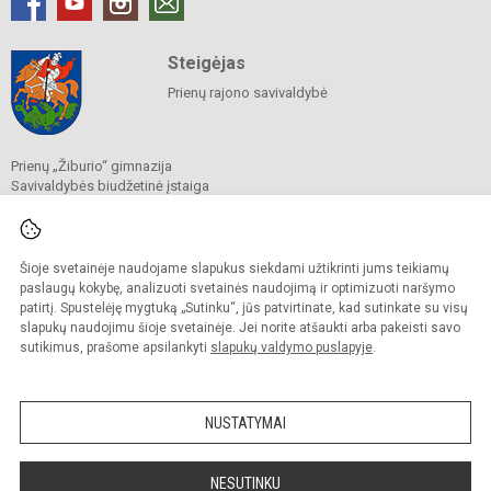
Steigėjas
Prienų rajono savivaldybė
Prienų „Žiburio“ gimnazija
Savivaldybės biudžetinė įstaiga
J. Basanavičiaus g. 1, 59129 Prienai
Tel./faks.
+370 319 52430
El. p.
mokykla@ziburys.prienai.lm.lt
Duomenys kaupiami ir saugomi
Šioje svetainėje naudojame slapukus siekdami užtikrinti jums teikiamų
Juridinių asmenų registre
paslaugų kokybę, analizuoti svetainės naudojimą ir optimizuoti naršymo
Įmonės kodas 190189676
patirtį. Spustelėję mygtuką „Sutinku“, jūs patvirtinate, kad sutinkate su visų
slapukų naudojimu šioje svetainėje. Jei norite atšaukti arba pakeisti savo
sutikimus, prašome apsilankyti
slapukų valdymo puslapyje
.
© 2023 Prienų "Žiburio" gimnazija. Visos teisės saugomos.
Kopijuoti turinį be raštiško gimnazijos sutikimo griežtai draudžiama.
NUSTATYMAI
Versija neįgaliesiems
Slapukų politika
Sumanus būdas atnaujinti
NESUTINKU
mokyklos interneto