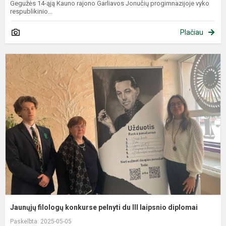
Gegužės 14-ąją Kauno rajono Garliavos Jonučių progimnazijoje vyko
respublikinio...
Plačiau
J
f
k
p
d
II
l
d
Jaunųjų filologų konkurse pelnyti du III laipsnio diplomai
Paskelbta: 2025-05-05