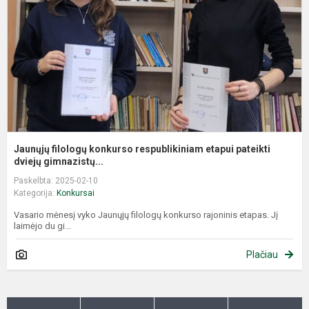
e
p
dv
Jaunųjų filologų konkurso respublikiniam etapui pateikti
dviejų gimnazistų...
Paskelbta: 2025-02-10
Kategorija:
Konkursai
Vasario mėnesį vyko Jaunųjų filologų konkurso rajoninis etapas. Jį
laimėjo du gi...
Plačiau