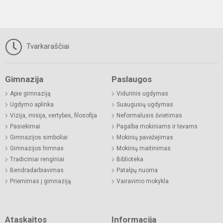
Tvarkaraščiai
Gimnazija
Paslaugos
Apie gimnaziją
Vidurinis ugdymas
Ugdymo aplinka
Suaugusių ugdymas
Vizija, misija, vertybės, filosofija
Neformalusis švietimas
Pasiekimai
Pagalba mokiniams ir tėvams
Gimnazijos simboliai
Mokinių pavėžėjimas
Gimnazijos himnas
Mokinių maitinimas
Tradiciniai renginiai
Biblioteka
Bendradarbiavimas
Patalpų nuoma
Priėmimas į gimnaziją
Vairavimo mokykla
Ataskaitos
Informacija