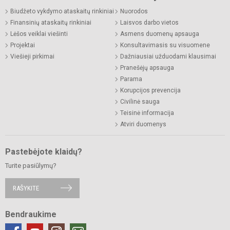
Biudžeto vykdymo ataskaitų rinkiniai
Nuorodos
Finansinių ataskaitų rinkiniai
Laisvos darbo vietos
Lėšos veiklai viešinti
Asmens duomenų apsauga
Projektai
Konsultavimasis su visuomene
Viešieji pirkimai
Dažniausiai užduodami klausimai
Pranešėjų apsauga
Parama
Korupcijos prevencija
Civilinė sauga
Teisinė informacija
Atviri duomenys
Pastebėjote klaidų?
Turite pasiūlymų?
RAŠYKITE
Bendraukime