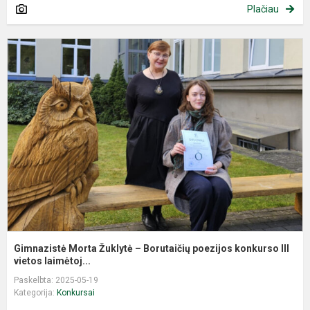
Plačiau
G
M
Ž
–
B
p
k
II
Gimnazistė Morta Žuklytė – Borutaičių poezijos konkurso III
vietos laimėtoj...
Paskelbta: 2025-05-19
Kategorija:
Konkursai