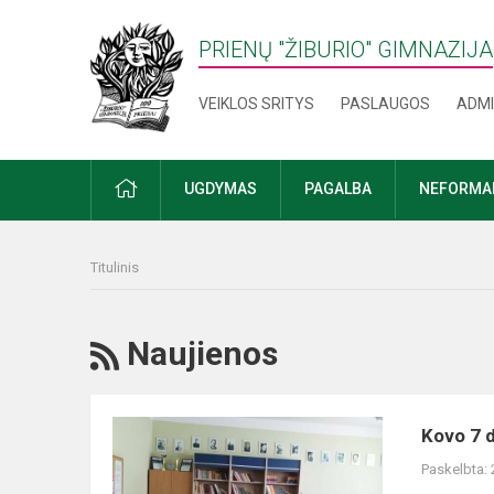
PRIENŲ "ŽIBURIO" GIMNAZIJA
VEIKLOS SRITYS
PASLAUGOS
ADMI
PRADŽIA
UGDYMAS
PAGALBA
NEFORMAL
Titulinis
RSS
Naujienos
Kovo
Kovo 7 d
7
Paskelbta:
dieną