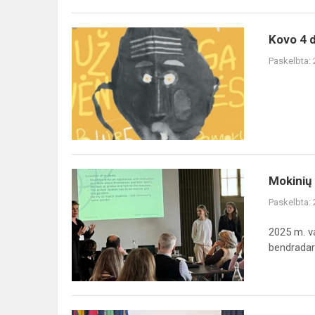
Kovo
Kovo 4 d
4
Paskelbta:
d.
kviečiame
Mokinių
Mokinių
mobilumo
Paskelbta:
gerinimas:
dalyvavimas
2025 m. v
Erasmus+
bendradar
seminare
K...