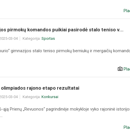
Pla
os pirmokų komandos puikiai pasirodė stalo teniso v...
 2025-03-04
Kategorija:
Sportas
burio“ gimnazijos stalo teniso pirmokų berniukų ir mergaičių komando
Pla
s olimpiados rajono etapo rezultatai
 2025-03-04
Kategorija:
Konkursai
-ąją Prienų „Revuonos“ pagrindinėje mokykloje vyko rajoninė istorijo
..
Pla