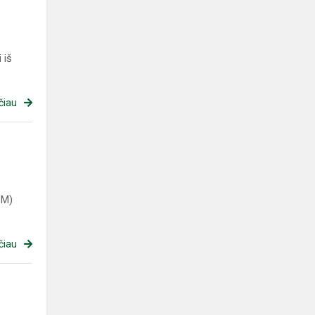
 iš
čiau
ŪM)
čiau