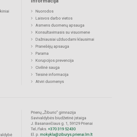
Informacija
kiniai
Nuorodos
Laisvos darbo vietos
Asmens duomenų apsauga
Konsultavimasis su visuomene
Dažniausiai užduodami klausimai
Pranešėjų apsauga
Parama
Korupcijos prevencija
Civilinė sauga
Teisinė informacija
Atviri duomenys
Prienų „Žiburio“ gimnazija
Savivaldybės biudžetinė įstaiga
J. Basanavičiaus g. 1, 59129 Prienai
Tel./faks.
+370 319 52430
El. p.
mokykla@ziburys.prienai.lm.lt
valdybė