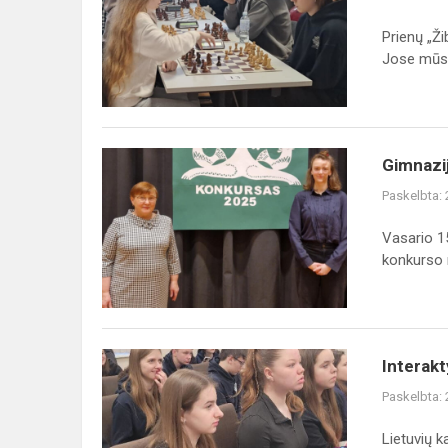
šachmatų
varžybos
Prienų „Ži
Jose mūsų
Gimnazijos
Gimnazij
antrokė
Paskelbta:
Morta
Žuklytė
Vasario 1
–
konkurso ra
regioninio
meninio
skait...
Interaktyvi
Interakt
lietuvių
Paskelbta:
kalbos
ir
Lietuvių k