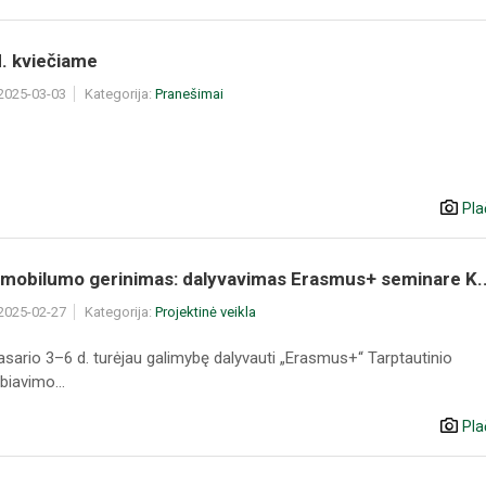
. kviečiame
 2025-03-03
Kategorija:
Pranešimai
Pla
 mobilumo gerinimas: dalyvavimas Erasmus+ seminare K..
 2025-02-27
Kategorija:
Projektinė veikla
asario 3–6 d. turėjau galimybę dalyvauti „Erasmus+“ Tarptautinio
biavimo...
Pla