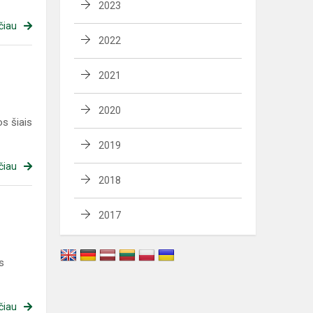
2023
čiau
2022
2021
2020
s šiais
2019
čiau
2018
2017
s
čiau