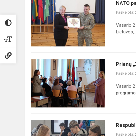
NATO
NATO paj
pajėgų
Paskelbta:
integravimo
padalinio
Vasario 2
atstovų
Lietuvos,..
vizitas
mokykloje
Prienų
Prienų „
„Žiburio“
Paskelbta:
gimnazijoje
pradėta
Vasario 2
įgyvendinti
programos
TŪM
progra...
Respublikinės
Respubl
šaškių,
Paskelbta: