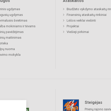
augos
Ataskaitos
rinis ugdymas
Biudžeto vykdymo ataskaitų rin
ugusių ugdymas
Finansinių ataskaitų rinkiniai
rmalusis švietimas
Lėšos veiklai viešinti
lba mokiniams ir tėvams
Projektai
nių pavėžėjimas
Viešieji pirkimai
nių maitinimas
ioteka
alpų nuoma
avimo mokykla
Steigėjas
raukime
Prienų rajono savi