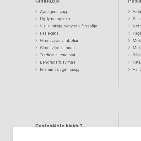
Gimnazija
Pasl
Apie gimnaziją
Vidu
Ugdymo aplinka
Sua
Vizija, misija, vertybės, filosofija
Nefo
Pasiekimai
Paga
Gimnazijos simboliai
Moki
Gimnazijos himnas
Moki
Tradiciniai renginiai
Bibl
Bendradarbiavimas
Pat
Priėmimas į gimnaziją
Vair
Pastebėjote klaidų?
Bend
Turite pasiūlymų?