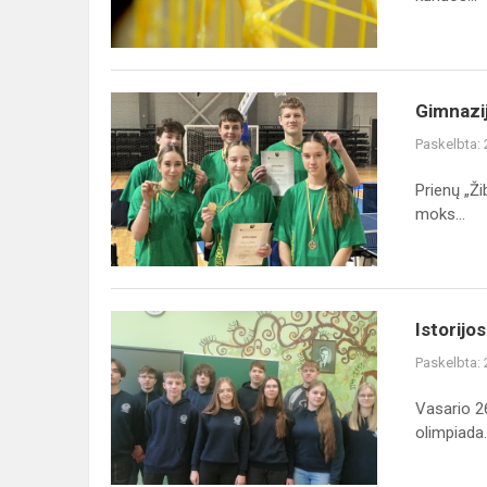
technikos
univ...
Gimnazijos
Gimnazij
pirmokų
Paskelbta:
komandos
puikiai
Prienų „Ži
pasirodė
moks...
stalo
teniso
v...
Istorijos
Istorijo
olimpiados
Paskelbta:
rajono
etapo
Vasario 26
rezultatai
olimpiada..