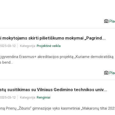
Pla
iai mokytojams skirti pilietiškumo mokymai „Pagrind...
 2025-03-12
Kategorija:
Projektinė veikla
 įgyvendina Erasmus+ akreditacijos projektą „Kuriame demokratišką
 bend...
Pla
tų susitikimas su Vilniaus Gedimino technikos univ...
 2025-03-12
Kategorija:
Renginiai
ną Prienų „Žiburio“ gimnazijoje vyko kasmetiniai „Makaronų tiltai 202