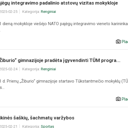
ėgų integravimo padalinio atstovų vizitas mokykloje
 2025-02-25
Kategorija:
Renginiai
1 dieną mokykloje viešėjo NATO pajėgų integravimo vieneto karininkai
.
Pla
Žiburio“ gimnazijoje pradėta įgyvendinti TŪM progra...
 2025-02-24
Kategorija:
Renginiai
1 d. Prienų „Žiburio“ gimnazijoje startavo Tūkstantmečio mokyklų (T
...
Pla
ikinės šaškių, šachmatų varžybos
 2025-02-21
Kategorija:
Sportas