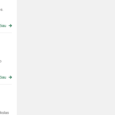
s.
čiau
o
čiau
ikslas