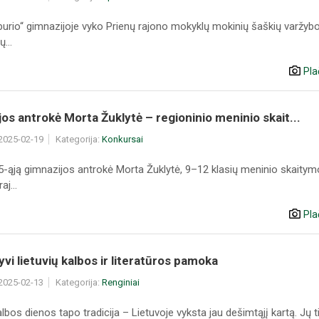
burio“ gimnazijoje vyko Prienų rajono mokyklų mokinių šaškių varžybo
...
Pla
os antrokė Morta Žuklytė – regioninio meninio skait...
 2025-02-19
Kategorija:
Konkursai
5-ąją gimnazijos antrokė Morta Žuklytė, 9–12 klasių meninio skaitym
j...
Pla
yvi lietuvių kalbos ir literatūros pamoka
 2025-02-13
Kategorija:
Renginiai
albos dienos tapo tradicija – Lietuvoje vyksta jau dešimtąjį kartą. Jų t