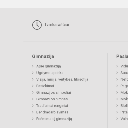
Tvarkaraščiai
Gimnazija
Pasl
Apie gimnaziją
Vidu
Ugdymo aplinka
Sua
Vizija, misija, vertybės, filosofija
Nefo
Pasiekimai
Paga
Gimnazijos simboliai
Moki
Gimnazijos himnas
Moki
Tradiciniai renginiai
Bibl
Bendradarbiavimas
Pat
Priėmimas į gimnaziją
Vair