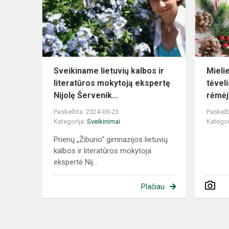
ir
literatūros
mokytoją
ekspertę...
Sveikiname lietuvių kalbos ir
Mielie
literatūros mokytoją ekspertę
tėveli
Nijolę Šervenik...
rėmėja
Paskelbta: 2024-09-23
Paskelb
Kategorija:
Sveikinimai
Kategor
Prienų „Žiburio“ gimnazijos lietuvių
kalbos ir literatūros mokytoja
ekspertė Nij...
Plačiau