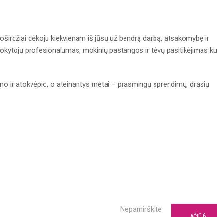
širdžiai dėkoju kiekvienam iš jūsų už bendrą darbą, atsakomybę ir
okytojų profesionalumas, mokinių pastangos ir tėvų pasitikėjimas ku
umo ir atokvėpio, o ateinantys metai – prasmingų sprendimų, drąsių
Nepamirškite
6
AČIŪ