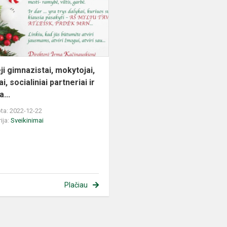
tėveliai,
socialiniai
part...
ji gimnazistai, mokytojai,
ai, socialiniai partneriai ir
...
ta: 2022-12-22
ija:
Sveikinimai
Plačiau