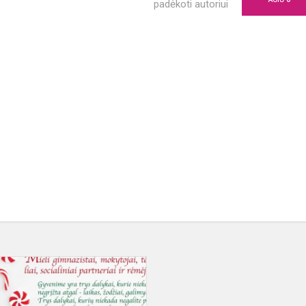
padėkoti autoriui
Mielieji
gimnazistai,
mokytojai,