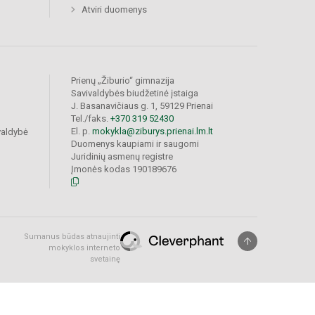
Atviri duomenys
Prienų „Žiburio“ gimnazija
Savivaldybės biudžetinė įstaiga
J. Basanavičiaus g. 1, 59129 Prienai
Tel./faks.
+370 319 52430
El. p.
mokykla@ziburys.prienai.lm.lt
valdybė
Duomenys kaupiami ir saugomi
Juridinių asmenų registre
Įmonės kodas 190189676
Sumanus būdas atnaujinti
mokyklos interneto
svetainę