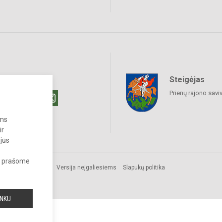
Steigėjas
raukime
Prienų rajono savi
ums
ir
 jūs
s, prašome
Versija neįgaliesiems
Slapukų politika
INKU