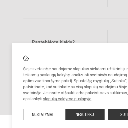
Pastebėjote klaidų?
Bend
Turite pasiūlymų?
RAŠYKITE
Šioje svetainėje naudojame slapukus siekdami užtikrinti j
teikiamų paslaugų kokybę, analizuoti svetainės naudojimą 
optimizuoti naršymo patirtį. Spustelėję mygtuką „Sutinku“,
patvirtinate, kad sutinkate su visų slapukų naudojimu šioje
svetainėje. Jei norite atšaukti arba pakeisti savo sutikimu
© 2023 Prienų "Žiburio" gimnazija. Visos teisės saugomos.
apsilankyti
slapukų valdymo puslapyje
.
Kopijuoti turinį be raštiško gimnazijos sutikimo griežtai draudžiama.
NUSTATYMAI
NESUTINKU
SUT