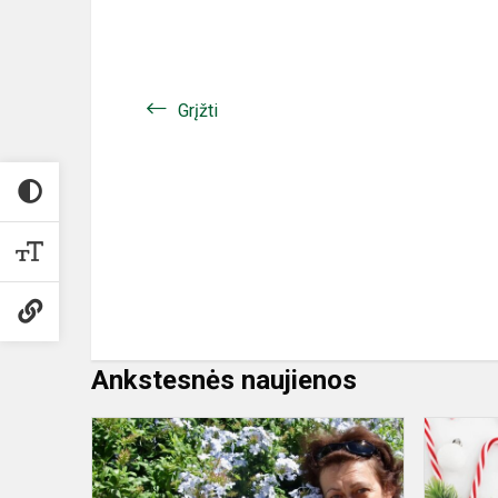
Grįžti
Ankstesnės naujienos
Sveikiname
lietuvių
kalbos