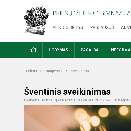
PRIENŲ "ŽIBURIO" GIMNAZIJA
VEIKLOS SRITYS
PASLAUGOS
ADMI
PRADŽIA
UGDYMAS
PAGALBA
NEFORMAL
Titulinis
Naujienos
Sveikinimai
Šventinis sveikinimas
Paskelbė : Mindaugas Račaitis
Paskelbta: 2025-12-23
Kategorij