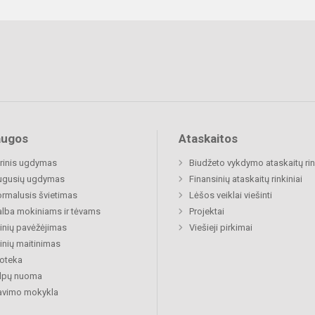
augos
Ataskaitos
rinis ugdymas
Biudžeto vykdymo ataskaitų rin
ugusių ugdymas
Finansinių ataskaitų rinkiniai
rmalusis švietimas
Lėšos veiklai viešinti
lba mokiniams ir tėvams
Projektai
nių pavėžėjimas
Viešieji pirkimai
nių maitinimas
ioteka
alpų nuoma
avimo mokykla