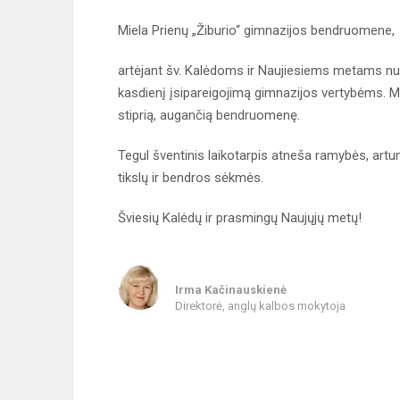
Miela Prienų „Žiburio“ gimnazijos bendruomene,
artėjant šv. Kalėdoms ir Naujiesiems metams nuo
kasdienį įsipareigojimą gimnazijos vertybėms. M
stiprią, augančią bendruomenę.
Tegul šventinis laikotarpis atneša ramybės, art
tikslų ir bendros sėkmės.
Šviesių Kalėdų ir prasmingų Naujųjų metų!
Irma Kačinauskienė
Direktorė, anglų kalbos mokytoja