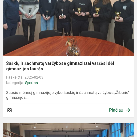
g
v
d
g
Šaškių ir šachmatų varžybose gimnazistai varžėsi dėl
gimnazijos taurės
Paskelbta: 2025-02-03
Kategorija:
Sportas
Sausio mėnesį gimnazijoje vyko šaškių ir šachmatų varžybos „Žiburio“
gimnazijos...
Plačiau
P
r