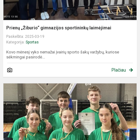
Prienų „Žiburio“ gimnazijos sportininkų laimėjimai
Paskelbta: 2025-03-19
Kategorija:
Sportas
Kovo mėnesį vyko nemažai įvairių sporto šakų varžybų, kuriose
sėkmingai pasirodė...
Plačiau
G
p
k
p
p
s
t
v.