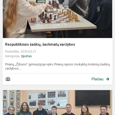
Respublikinės šaškių, šachmatų varžybos
Paskelbta: 2025-02-21
Kategorija:
Sportas
Prienų „Žiburio“ gimnazijoje vyko Prienų rajono mokyklų mokinių šaškių
varžybos....
Plačiau
Š
ir
š
v