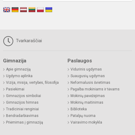
Tvarkaraščiai
Gimnazija
Paslaugos
Apie gimnaziją
Vidurinis ugdymas
Ugdymo aplinka
Suaugusių ugdymas
Vizija, misija, vertybės, filosofija
Neformalusis švietimas
Pasiekimai
Pagalba mokiniams ir tėvams
Gimnazijos simboliai
Mokinių pavėžėjimas
Gimnazijos himnas
Mokinių maitinimas
Tradiciniai renginiai
Biblioteka
Bendradarbiavimas
Patalpų nuoma
Priėmimas į gimnaziją
Vairavimo mokykla