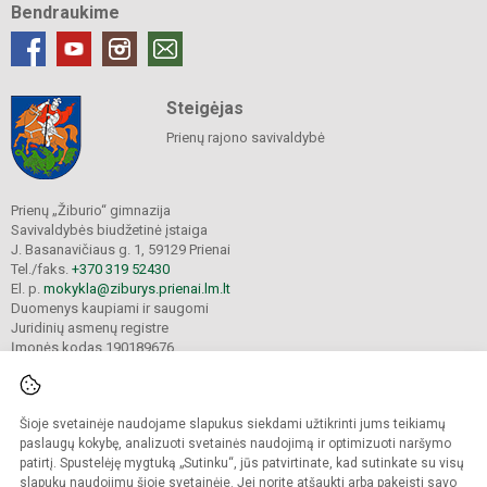
Bendraukime
Steigėjas
Prienų rajono savivaldybė
Prienų „Žiburio“ gimnazija
Savivaldybės biudžetinė įstaiga
J. Basanavičiaus g. 1, 59129 Prienai
Tel./faks.
+370 319 52430
El. p.
mokykla@ziburys.prienai.lm.lt
Duomenys kaupiami ir saugomi
Juridinių asmenų registre
Įmonės kodas 190189676
Šioje svetainėje naudojame slapukus siekdami užtikrinti jums teikiamų
© 2023 Prienų "Žiburio" gimnazija. Visos teisės saugomos.
Kopijuoti turinį be raštiško gimnazijos sutikimo griežtai draudžiama.
paslaugų kokybę, analizuoti svetainės naudojimą ir optimizuoti naršymo
patirtį. Spustelėję mygtuką „Sutinku“, jūs patvirtinate, kad sutinkate su visų
Versija neįgaliesiems
Slapukų politika
slapukų naudojimu šioje svetainėje. Jei norite atšaukti arba pakeisti savo