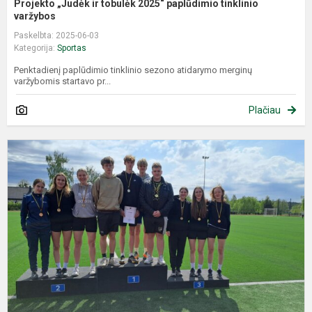
Projekto „Judėk ir tobulėk 2025“ paplūdimio tinklinio
varžybos
Paskelbta: 2025-06-03
Kategorija:
Sportas
Penktadienį paplūdimio tinklinio sezono atidarymo merginų
varžybomis startavo pr...
Plačiau
O
m
v
j