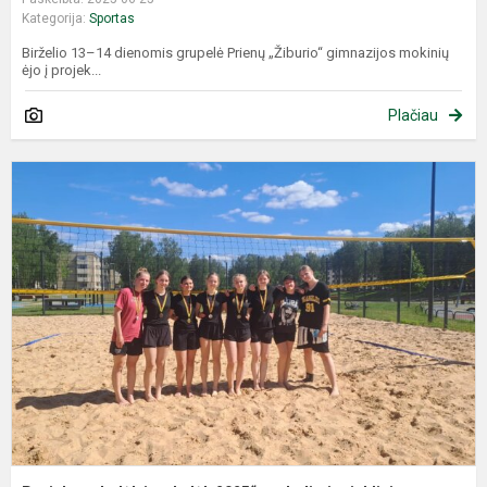
Kategorija:
Sportas
Birželio 13–14 dienomis grupelė Prienų „Žiburio“ gimnazijos mokinių
ėjo į projek...
Plačiau
P
„
ir
t
2
p
t
v