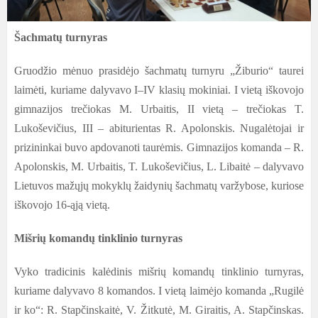
Šachmatų turnyras
Gruodžio mėnuo prasidėjo šachmatų turnyru „Žiburio“ taurei
laimėti, kuriame dalyvavo I–IV klasių mokiniai. I vietą iškovojo
gimnazijos trečiokas M. Urbaitis, II vietą – trečiokas T.
Lukoševičius, III – abiturientas R. Apolonskis. Nugalėtojai ir
prizininkai buvo apdovanoti taurėmis. Gimnazijos komanda – R.
Apolonskis, M. Urbaitis, T. Lukoševičius, L. Libaitė – dalyvavo
Lietuvos mažųjų mokyklų žaidynių šachmatų varžybose, kuriose
iškovojo 16-ąją vietą.
Mišrių komandų tinklinio turnyras
Vyko tradicinis kalėdinis mišrių komandų tinklinio turnyras,
kuriame dalyvavo 8 komandos. I vietą laimėjo komanda „Rugilė
ir ko“: R. Stapčinskaitė, V. Žitkutė, M. Giraitis, A. Stapčinskas.