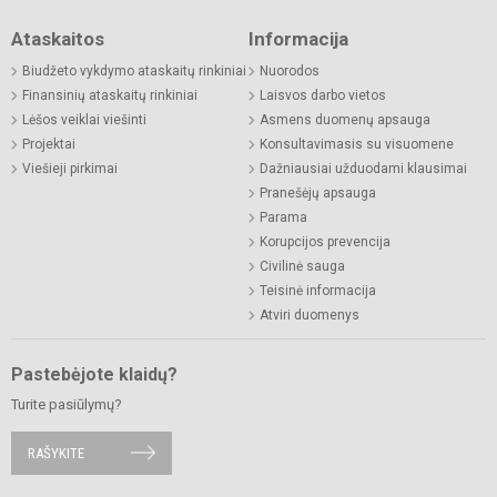
Ataskaitos
Informacija
Biudžeto vykdymo ataskaitų rinkiniai
Nuorodos
Finansinių ataskaitų rinkiniai
Laisvos darbo vietos
Lėšos veiklai viešinti
Asmens duomenų apsauga
Projektai
Konsultavimasis su visuomene
Viešieji pirkimai
Dažniausiai užduodami klausimai
Pranešėjų apsauga
Parama
Korupcijos prevencija
Civilinė sauga
Teisinė informacija
Atviri duomenys
Pastebėjote klaidų?
Turite pasiūlymų?
RAŠYKITE