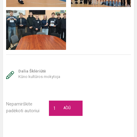
Dalia Šklėriūtė
Kūno kultūros mokytoja
Nepamirškite
1
AČIŪ
padėkoti autoriui