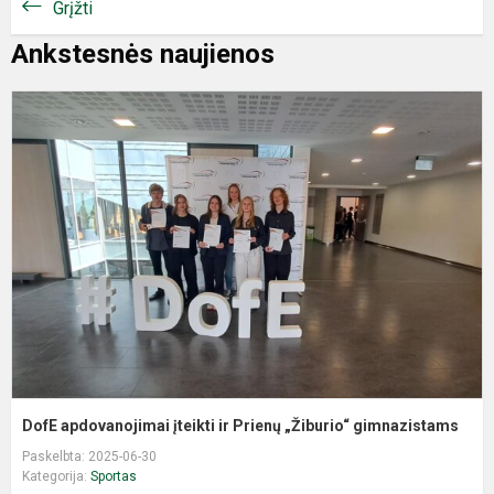
Grįžti
Ankstesnės naujienos
D
a
į
ir
P
„
g
DofE apdovanojimai įteikti ir Prienų „Žiburio“ gimnazistams
Paskelbta: 2025-06-30
Kategorija:
Sportas