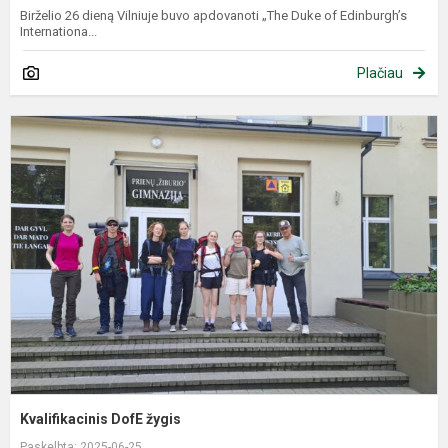
Birželio 26 dieną Vilniuje buvo apdovanoti „The Duke of Edinburgh’s
Internationa...
Plačiau
K
D
ž
Kvalifikacinis DofE žygis
Paskelbta: 2025-06-25