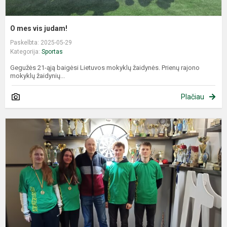
O mes vis judam!
Paskelbta: 2025-05-29
Kategorija:
Sportas
Gegužės 21-ąją baigėsi Lietuvos mokyklų žaidynės. Prienų rajono
mokyklų žaidynių...
Plačiau
P
„
g
s
l