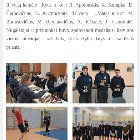
II vietą laimėjo „Rytis ir ko“: R. Apolonskis, K. Kurapka, D.
Černevičiūtė, D. Kuzmickaitė, III vietą – „Matas ir ko“: M.
Bartusevičius, M. Bernatavičius, A. Juškaitė, J. Jasinskaitė.
Nugalėtojai ir prizininkai buvo apdovanoti medaliais, ketvirtos
vietos laimėtojai – rašikliais, kiti varžybų dalyviai – saldžiais
prizais.