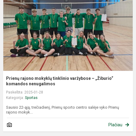
m
t
v
–
„
k
Prienų rajono mokyklų tinklinio varžybose – „Žiburio“
komandos nenugalimos
Paskelbta: 2025-01-28
Kategorija:
Sportas
Sausio 22-ąją, trečiadienį, Prienų sporto centro salėje vyko Prienų
rajono mokyk...
Plačiau