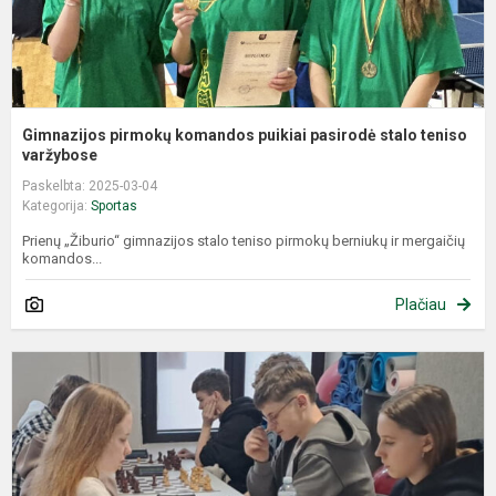
Gimnazijos pirmokų komandos puikiai pasirodė stalo teniso
varžybose
Paskelbta: 2025-03-04
Kategorija:
Sportas
Prienų „Žiburio“ gimnazijos stalo teniso pirmokų berniukų ir mergaičių
komandos...
Plačiau
R
š
š
v