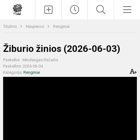
Paieška
Men
Titulinis
Naujienos
Renginiai
Žiburio žinios (2026-06-03)
Paskelbė : Mindaugas Račaitis
Paskelbta: 2026-06-04
Kategorija:
Renginiai