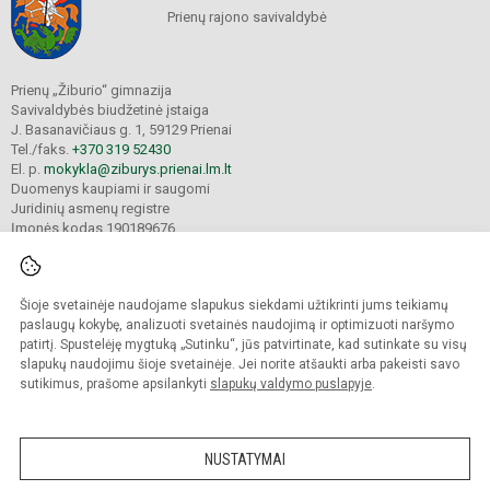
Prienų rajono savivaldybė
Prienų „Žiburio“ gimnazija
Savivaldybės biudžetinė įstaiga
J. Basanavičiaus g. 1, 59129 Prienai
Tel./faks.
+370 319 52430
El. p.
mokykla@ziburys.prienai.lm.lt
Duomenys kaupiami ir saugomi
Juridinių asmenų registre
Įmonės kodas 190189676
Šioje svetainėje naudojame slapukus siekdami užtikrinti jums teikiamų
© 2023 Prienų "Žiburio" gimnazija. Visos teisės saugomos.
Kopijuoti turinį be raštiško gimnazijos sutikimo griežtai draudžiama.
paslaugų kokybę, analizuoti svetainės naudojimą ir optimizuoti naršymo
patirtį. Spustelėję mygtuką „Sutinku“, jūs patvirtinate, kad sutinkate su visų
Versija neįgaliesiems
Slapukų politika
slapukų naudojimu šioje svetainėje. Jei norite atšaukti arba pakeisti savo
sutikimus, prašome apsilankyti
slapukų valdymo puslapyje
.
Sumanus būdas atnaujinti
mokyklos interneto
svetainę
NUSTATYMAI