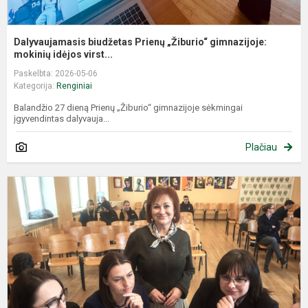
Dalyvaujamasis biudžetas Prienų „Žiburio“ gimnazijoje:
mokinių idėjos virst...
Paskelbta: 2026-05-06
Kategorija:
Renginiai
Balandžio 27 dieną Prienų „Žiburio“ gimnazijoje sėkmingai
įgyvendintas dalyvauja...
Plačiau
B
ir
t
p