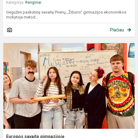
Kategorija:
Renginiai
Gegužės paskutinę savaitę Prienų ,,Žiburio“ gimnazijos ekonomikos
mokytoja metod...
Plačiau
E
s
g
Europos savaitė gimnazijoje