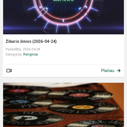
Žiburio žinios (2026-04-24)
Paskelbta: 2026-04-28
Kategorija:
Renginiai
Plačiau
„
M
A
2
2
m
v