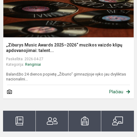
k
a
„Ziburys Music Awards 2025–2026“ muzikos vaizdo klipų
apdovanojimai: talent...
Paskelbta: 2026-04-27
Kategorija:
Renginiai
Balandžio 24 dienos popietę „Žiburio“ gimnazijoje vyko jau dvyliktas
nacionalini...
Plačiau