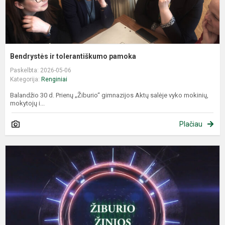
Bendrystės ir tolerantiškumo pamoka
Paskelbta: 2026-05-06
Kategorija:
Renginiai
Balandžio 30 d. Prienų „Žiburio“ gimnazijos Aktų salėje vyko mokinių,
mokytojų i...
Plačiau
Ž
ž
(
0
2