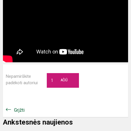
Nepamirškite
1
AČIŪ
padėkoti autoriui
Grįžti
Ankstesnės naujienos