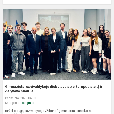
G
s
d
a
E
a
ir.
Gimnazistai savivaldybėje diskutavo apie Europos ateitį ir
dalyvavo simulia...
Paskelbta: 2026-06-03
Kategorija:
Renginiai
Birželio 1-ąją savivaldybėje „Žiburio“ gimnazistai susitiko su