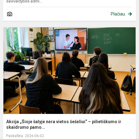
savivaldybės admi...
Plačiau
A
„
š
n
v
š
–
p
i..
Akcija „Šioje šalyje nėra vietos šešėliui“ – pilietiškumo ir
skaidrumo pamo...
Paskelbta: 2026-06-02