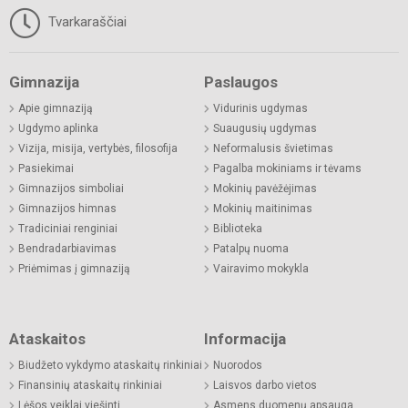
Tvarkaraščiai
Gimnazija
Paslaugos
Apie gimnaziją
Vidurinis ugdymas
Ugdymo aplinka
Suaugusių ugdymas
Vizija, misija, vertybės, filosofija
Neformalusis švietimas
Pasiekimai
Pagalba mokiniams ir tėvams
Gimnazijos simboliai
Mokinių pavėžėjimas
Gimnazijos himnas
Mokinių maitinimas
Tradiciniai renginiai
Biblioteka
Bendradarbiavimas
Patalpų nuoma
Priėmimas į gimnaziją
Vairavimo mokykla
Ataskaitos
Informacija
Biudžeto vykdymo ataskaitų rinkiniai
Nuorodos
Finansinių ataskaitų rinkiniai
Laisvos darbo vietos
Lėšos veiklai viešinti
Asmens duomenų apsauga