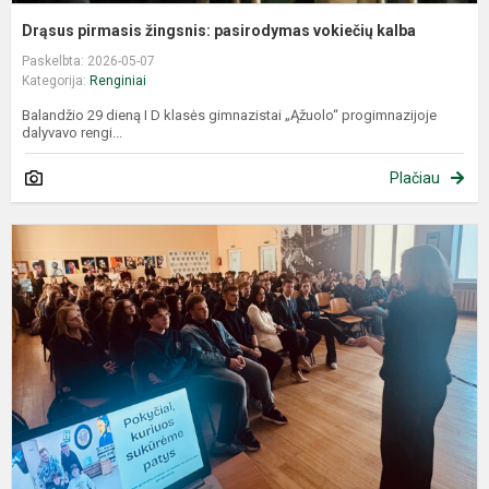
Drąsus pirmasis žingsnis: pasirodymas vokiečių kalba
Paskelbta: 2026-05-07
Kategorija:
Renginiai
Balandžio 29 dieną I D klasės gimnazistai „Ąžuolo“ progimnazijoje
dalyvavo rengi...
Plačiau
D
b
P
„
g
m