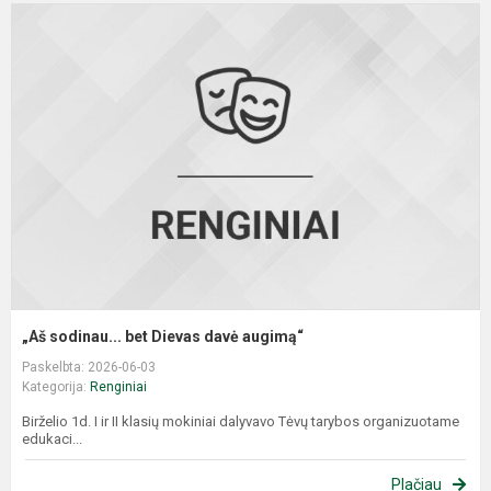
„
s
b
D
d
a
„Aš sodinau... bet Dievas davė augimą“
Paskelbta: 2026-06-03
Kategorija:
Renginiai
Birželio 1d. I ir II klasių mokiniai dalyvavo Tėvų tarybos organizuotame
edukaci...
Plačiau