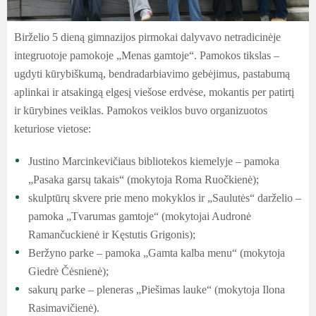
Birželio 5 dieną gimnazijos pirmokai dalyvavo netradicinėje
integruotoje pamokoje „Menas gamtoje“. Pamokos tikslas –
ugdyti kūrybiškumą, bendradarbiavimo gebėjimus, pastabumą
aplinkai ir atsakingą elgesį viešose erdvėse, mokantis per patirtį
ir kūrybines veiklas. Pamokos veiklos buvo organizuotos
keturiose vietose:
Justino Marcinkevičiaus bibliotekos kiemelyje – pamoka
„Pasaka garsų takais“ (mokytoja Roma Ruočkienė);
skulptūrų skvere prie meno mokyklos ir „Saulutės“ darželio –
pamoka „Tvarumas gamtoje“ (mokytojai Audronė
Ramančuckienė ir Kęstutis Grigonis);
Beržyno parke – pamoka „Gamta kalba menu“ (mokytoja
Giedrė Čėsnienė);
sakurų parke – pleneras „Piešimas lauke“ (mokytoja Ilona
Rasimavičienė).