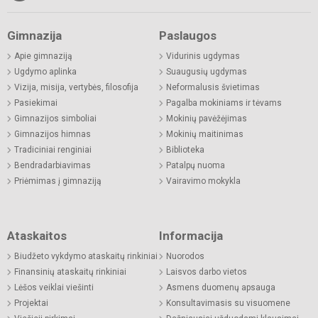
Gimnazija
Paslaugos
Apie gimnaziją
Vidurinis ugdymas
Ugdymo aplinka
Suaugusių ugdymas
Vizija, misija, vertybės, filosofija
Neformalusis švietimas
Pasiekimai
Pagalba mokiniams ir tėvams
Gimnazijos simboliai
Mokinių pavėžėjimas
Gimnazijos himnas
Mokinių maitinimas
Tradiciniai renginiai
Biblioteka
Bendradarbiavimas
Patalpų nuoma
Priėmimas į gimnaziją
Vairavimo mokykla
Ataskaitos
Informacija
Biudžeto vykdymo ataskaitų rinkiniai
Nuorodos
Finansinių ataskaitų rinkiniai
Laisvos darbo vietos
Lėšos veiklai viešinti
Asmens duomenų apsauga
Projektai
Konsultavimasis su visuomene