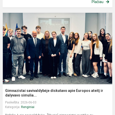
Plačiau
G
s
d
a
E
a
ir.
Gimnazistai savivaldybėje diskutavo apie Europos ateitį ir
dalyvavo simulia...
Paskelbta: 2026-06-03
Kategorija:
Renginiai