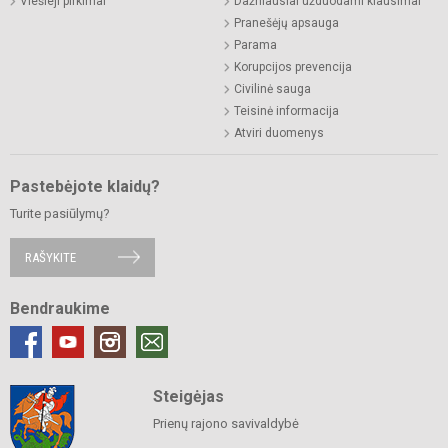
Viešieji pirkimai
Dažniausiai užduodami klausimai
Pranešėjų apsauga
Parama
Korupcijos prevencija
Civilinė sauga
Teisinė informacija
Atviri duomenys
Pastebėjote klaidų?
Turite pasiūlymų?
RAŠYKITE
Bendraukime
Steigėjas
Prienų rajono savivaldybė