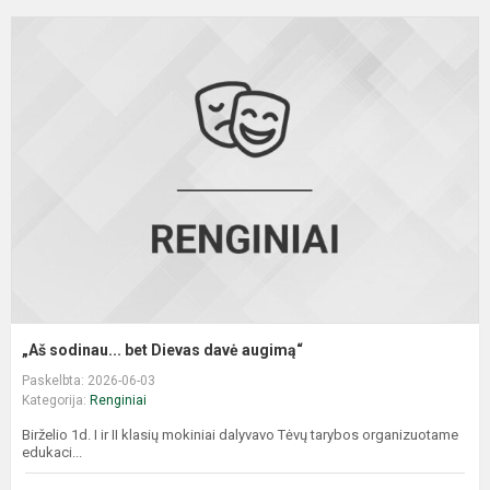
„
s
b
D
d
a
„Aš sodinau... bet Dievas davė augimą“
Paskelbta: 2026-06-03
Kategorija:
Renginiai
Birželio 1d. I ir II klasių mokiniai dalyvavo Tėvų tarybos organizuotame
edukaci...