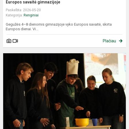
Europos savaitė gimnazijoje
Paskelbta: 2026-05-20
Kategorija:
Renginiai
Gegužės 4–8 dienomis gimnazijoje vyko Europos savaitė, skirta
Europos dienai. Vi...
Plačiau
D
p
ž
p
v
k