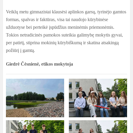
Veiklų metu gimnazistai klausėsi aplinkos garsų, tyrinėjo gamtos
formas, spalvas ir faktūras, visa tai naudojo kūrybinėse
užduotyse bei perteikė įspūdžius meninėmis priemonėmis.
Tokios netradicinės pamokos suteikia galimybę mokytis gyvai,
per patirtį, stiprina mokinių kūrybiškumą ir skatina atsakingą
požiūrį į gamtą.
Giedrė Čėsnienė, etikos mokytoja