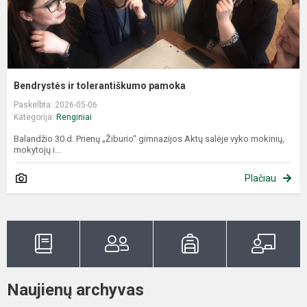
Bendrystės ir tolerantiškumo pamoka
Paskelbta: 2026-05-06
Kategorija:
Renginiai
Balandžio 30 d. Prienų „Žiburio“ gimnazijos Aktų salėje vyko mokinių,
mokytojų i...
Plačiau
Naujienų archyvas