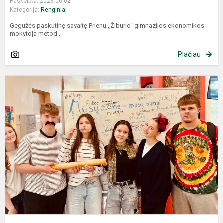
Paskelbta: 2026-06-02
Kategorija:
Renginiai
Gegužės paskutinę savaitę Prienų ,,Žiburio“ gimnazijos ekonomikos
mokytoja metod...
Plačiau
E
s
g