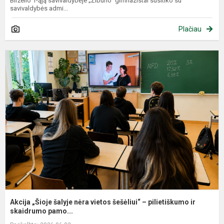
Birželio 1-ąją savivaldybėje „Žiburio“ gimnazistai susitiko su
savivaldybės admi...
Plačiau
A
„
š
n
v
š
–
p
i..
Akcija „Šioje šalyje nėra vietos šešėliui“ – pilietiškumo ir
skaidrumo pamo...