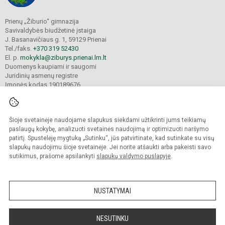
Prienų „Žiburio“ gimnazija
Savivaldybės biudžetinė įstaiga
J. Basanavičiaus g. 1, 59129 Prienai
Tel./faks.
+370 319 52430
El. p.
mokykla@ziburys.prienai.lm.lt
Duomenys kaupiami ir saugomi
Juridinių asmenų registre
Įmonės kodas 190189676
Šioje svetainėje naudojame slapukus siekdami užtikrinti jums teikiamų
© 2023 Prienų "Žiburio" gimnazija. Visos teisės saugomos.
Kopijuoti turinį be raštiško gimnazijos sutikimo griežtai draudžiama.
paslaugų kokybę, analizuoti svetainės naudojimą ir optimizuoti naršymo
patirtį. Spustelėję mygtuką „Sutinku“, jūs patvirtinate, kad sutinkate su visų
Versija neįgaliesiems
Slapukų politika
slapukų naudojimu šioje svetainėje. Jei norite atšaukti arba pakeisti savo
sutikimus, prašome apsilankyti
slapukų valdymo puslapyje
.
Sumanus būdas atnaujinti
mokyklos interneto
svetainę
NUSTATYMAI
NESUTINKU