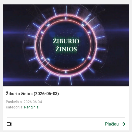
Ž
ž
(
0
0
Žiburio žinios (2026-06-03)
Paskelbta: 2026-06-04
Kategorija:
Renginiai
Plačiau