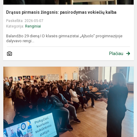
Drąsus pirmasis žingsnis: pasirodymas vokiečių kalba
Paskelbta: 2026-05-07
Kategorija:
Renginiai
Balandžio 29 dieną I D klasės gimnazistai „Ąžuolo“ progimnazijoje
dalyvavo rengi...
Plačiau
D
b
P
„
g
m