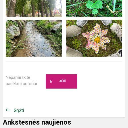
Nepamirškite
6
AČIŪ
padėkoti autoriui
Grįžti
Ankstesnės naujienos