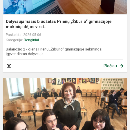
Dalyvaujamasis biudžetas Prienų „Žiburio“ gimnazijoje:
mokinių idėjos virst...
Paskelbta: 2026-05-06
Kategorija:
Renginiai
Balandžio 27 dieną Prienų „Žiburio“ gimnazijoje sėkmingai
įgyvendintas dalyvauja...
Plačiau
B
ir
t
p