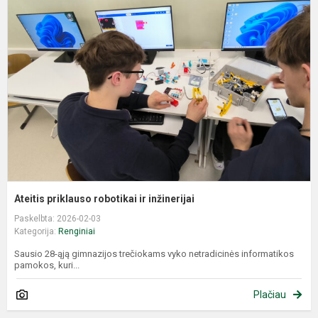
p
r
ir
i
Ateitis priklauso robotikai ir inžinerijai
Paskelbta: 2026-02-03
Kategorija:
Renginiai
Sausio 28-ąją gimnazijos trečiokams vyko netradicinės informatikos
pamokos, kuri...
Plačiau