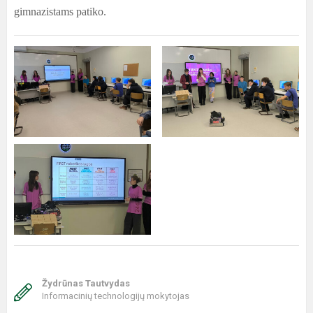
gimnazistams patiko.
Žydrūnas Tautvydas
Informacinių technologijų mokytojas