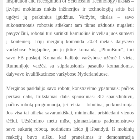
Inspiration and Recognition of Scienceand Technology) tikslas –
įkvėpti mokinius rinktis inžinerijos ir technologijų sritis bei
ugdyti jų praktinius įgūdžius. Varžybų tikslas – savo
sukonstruotais robotais atliekant tam tikras užduotis nugalėti:
pavyzdžiui, robotai turi surinkti kamuolius ir vėliau juos sumesti
į konteinerį. Trijų merginų komanda 2023 metais dalyvavo
varžybose Singapūre, po jų įkūrė komandą „PlumBum“, turi
savo FB puslapį. Komanda Italijoje varžybose užėmė 1 vietą,
Rumunijoje varžėsi su stipriausiomis pasaulio komandomis,
dalyvavo kvalifikacinėse varžybose Nyderlanduose.
Merginos pasidalijo savo robotų konstravimo ypatumais: pačios
perkasi dalis, trūkstamas dalis spausdinasi 3D spausdintuvu,
pačios robotą programuoja, jei reikia – tobulina, perkonstruoja.
Jos visa tai atlieka savarankiškai, minimaliai prisidedant vienos
tėčiui. Užsiėmimo metu mūsų gimnazistams pademonstravo
savo sukurtą robotą, norintiems leido jį išbandyti. Iš mokinių
reakcijų buvo aišku, kad pranešimas ir demonstracija