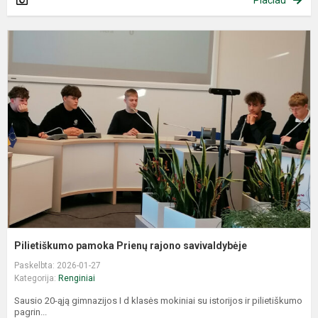
Plačiau
P
p
P
r
s
Pilietiškumo pamoka Prienų rajono savivaldybėje
Paskelbta: 2026-01-27
Kategorija:
Renginiai
Sausio 20-ąją gimnazijos I d klasės mokiniai su istorijos ir pilietiškumo
pagrin...