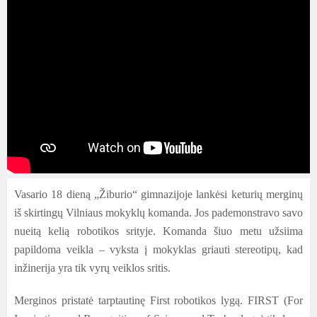
Vasario 18 dieną „Žiburio“ gimnazijoje lankėsi keturių merginų
iš skirtingų Vilniaus mokyklų komanda. Jos pademonstravo savo
nueitą kelią robotikos srityje. Komanda šiuo metu užsiima
papildoma veikla – vyksta į mokyklas griauti stereotipų, kad
inžinerija yra tik vyrų veiklos sritis.
Merginos pristatė tarptautinę First robotikos lygą. FIRST (For