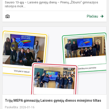
Sausio 13-ąją – Laisvės gynėjų dieną – Prienų „Žiburio“ gimnazijos
istorijos mok...
Plačiau
T
M
g
L
g
d
m
t
Trijų MEPA gimnazijų Laisvės gynėjų dienos minėjimo tiltas
Paskelbta: 2026-01-16