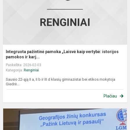
v
is
Integruota pažintinė pamoka „Laisvė kaip vertybė: istorijos
pamokos ir karj...
Paskelbta: 2026-02-03
Kategorija:
Renginiai
Sausio 22-ąją II a, II b ir III d klasių gimnazistai bei etikos mokytoja
Giedrė...
Plačiau
A
2
–