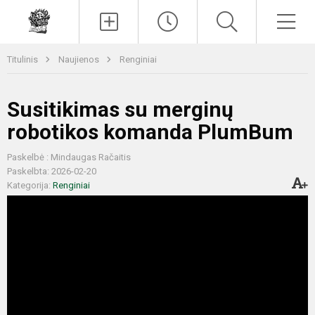
Paieška
Men
Titulinis
Naujienos
Renginiai
Susitikimas su merginų
robotikos komanda PlumBum
Paskelbė : Mindaugas Račaitis
Paskelbta: 2026-02-20
Kategorija:
Renginiai