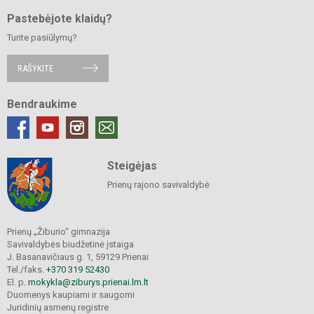
Pastebėjote klaidų?
Turite pasiūlymų?
RAŠYKITE
Bendraukime
Steigėjas
Prienų rajono savivaldybė
Prienų „Žiburio“ gimnazija
Savivaldybės biudžetinė įstaiga
J. Basanavičiaus g. 1, 59129 Prienai
Tel./faks.
+370 319 52430
El. p.
mokykla@ziburys.prienai.lm.lt
Duomenys kaupiami ir saugomi
Juridinių asmenų registre