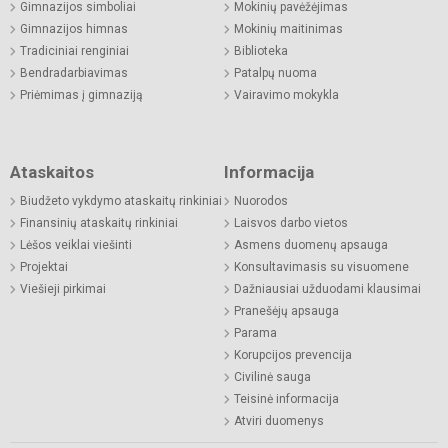
Gimnazijos simboliai
Mokinių pavėžėjimas
Gimnazijos himnas
Mokinių maitinimas
Tradiciniai renginiai
Biblioteka
Bendradarbiavimas
Patalpų nuoma
Priėmimas į gimnaziją
Vairavimo mokykla
Ataskaitos
Informacija
Biudžeto vykdymo ataskaitų rinkiniai
Nuorodos
Finansinių ataskaitų rinkiniai
Laisvos darbo vietos
Lėšos veiklai viešinti
Asmens duomenų apsauga
Projektai
Konsultavimasis su visuomene
Viešieji pirkimai
Dažniausiai užduodami klausimai
Pranešėjų apsauga
Parama
Korupcijos prevencija
Civilinė sauga
Teisinė informacija
Atviri duomenys