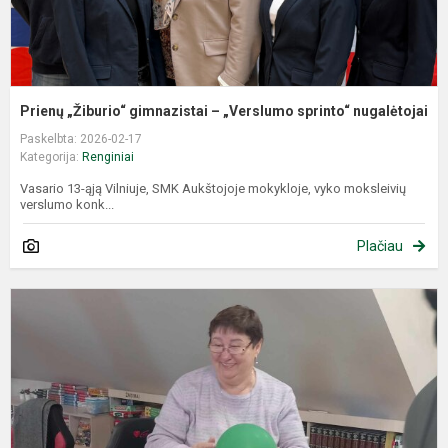
Prienų „Žiburio“ gimnazistai – „Verslumo sprinto“ nugalėtojai
Paskelbta: 2026-02-17
Kategorija:
Renginiai
Vasario 13-ąją Vilniuje, SMK Aukštojoje mokykloje, vyko moksleivių
verslumo konk...
Plačiau
„
D
G