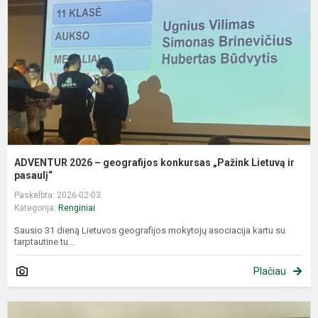
g
k
„
L
ir
pa
ADVENTUR 2026 – geografijos konkursas „Pažink Lietuvą ir
pasaulį“
Paskelbta: 2026-02-03
Kategorija:
Renginiai
Sausio 31 dieną Lietuvos geografijos mokytojų asociacija kartu su
tarptautine tu...
Plačiau
A