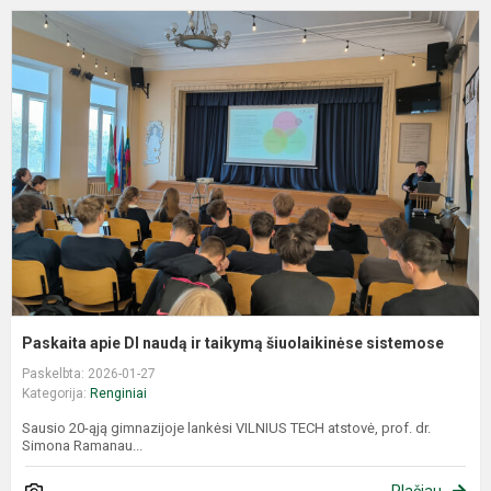
P
a
D
n
ir
t
š
s
Paskaita apie DI naudą ir taikymą šiuolaikinėse sistemose
Paskelbta: 2026-01-27
Kategorija:
Renginiai
Sausio 20-ąją gimnazijoje lankėsi VILNIUS TECH atstovė, prof. dr.
Simona Ramanau...