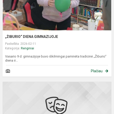
„ŽIBURIO“ DIENA GIMNAZIJOJE
Paskelbta: 2026-02-11
Kategorija:
Renginiai
Vasario 9 d. gimnazijoje buvo iškilmingai paminėta tradicinė „Žiburio“
diena ir...
Plačiau
I
p
p
„
k