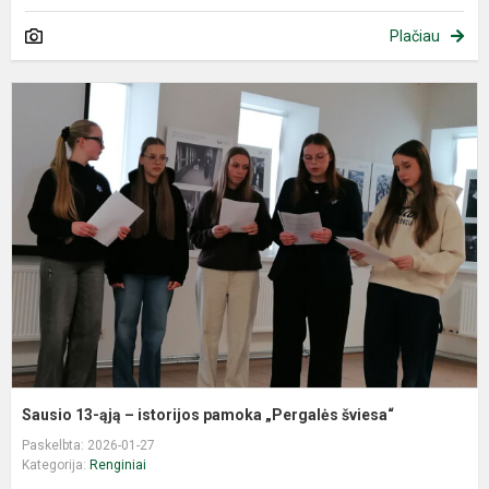
Plačiau
S
1
ą
–
i
p
„
š
Sausio 13-ąją – istorijos pamoka „Pergalės šviesa“
Paskelbta: 2026-01-27
Kategorija:
Renginiai