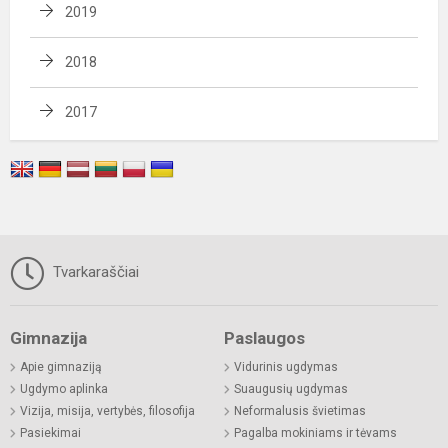
2019
2018
2017
Tvarkaraščiai
Gimnazija
Paslaugos
Apie gimnaziją
Vidurinis ugdymas
Ugdymo aplinka
Suaugusių ugdymas
Vizija, misija, vertybės, filosofija
Neformalusis švietimas
Pasiekimai
Pagalba mokiniams ir tėvams