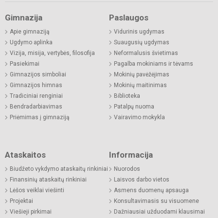
Gimnazija
Paslaugos
Apie gimnaziją
Vidurinis ugdymas
Ugdymo aplinka
Suaugusių ugdymas
Vizija, misija, vertybės, filosofija
Neformalusis švietimas
Pasiekimai
Pagalba mokiniams ir tėvams
Gimnazijos simboliai
Mokinių pavėžėjimas
Gimnazijos himnas
Mokinių maitinimas
Tradiciniai renginiai
Biblioteka
Bendradarbiavimas
Patalpų nuoma
Priėmimas į gimnaziją
Vairavimo mokykla
Ataskaitos
Informacija
Biudžeto vykdymo ataskaitų rinkiniai
Nuorodos
Finansinių ataskaitų rinkiniai
Laisvos darbo vietos
Lėšos veiklai viešinti
Asmens duomenų apsauga
Projektai
Konsultavimasis su visuomene
Viešieji pirkimai
Dažniausiai užduodami klausimai