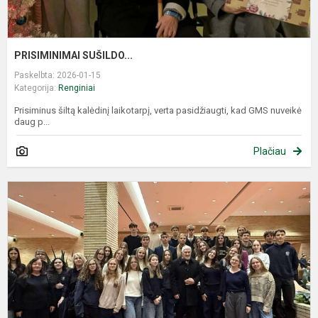
PRISIMINIMAI SUŠILDO...
Paskelbta: 2026-01-15
Kategorija:
Renginiai
Prisiminus šiltą kalėdinį laikotarpį, verta pasidžiaugti, kad GMS nuveikė
daug p...
Plačiau
M
l
k