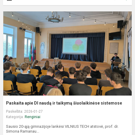
P
a
D
n
ir
t
š
s
Paskaita apie DI naudą ir taikymą šiuolaikinėse sistemose
Paskelbta: 2026-01-27
Kategorija:
Renginiai
Sausio 20-ąją gimnazijoje lankėsi VILNIUS TECH atstovė, prof. dr.
Simona Ramanau...