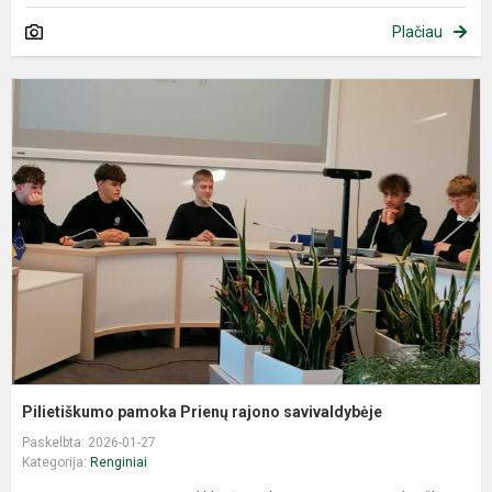
Plačiau
P
p
P
r
s
Pilietiškumo pamoka Prienų rajono savivaldybėje
Paskelbta: 2026-01-27
Kategorija:
Renginiai