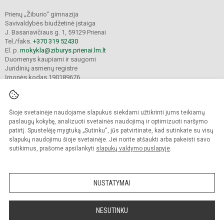
Prienų „Žiburio“ gimnazija
Savivaldybės biudžetinė įstaiga
J. Basanavičiaus g. 1, 59129 Prienai
Tel./faks.
+370 319 52430
El. p.
mokykla@ziburys.prienai.lm.lt
Duomenys kaupiami ir saugomi
Juridinių asmenų registre
Įmonės kodas 190189676
Šioje svetainėje naudojame slapukus siekdami užtikrinti jums teikiamų
© 2023 Prienų "Žiburio" gimnazija. Visos teisės saugomos.
Kopijuoti turinį be raštiško gimnazijos sutikimo griežtai draudžiama.
paslaugų kokybę, analizuoti svetainės naudojimą ir optimizuoti naršymo
patirtį. Spustelėję mygtuką „Sutinku“, jūs patvirtinate, kad sutinkate su visų
Versija neįgaliesiems
Slapukų politika
slapukų naudojimu šioje svetainėje. Jei norite atšaukti arba pakeisti savo
sutikimus, prašome apsilankyti
slapukų valdymo puslapyje
.
Sumanus būdas atnaujinti
mokyklos interneto
svetainę
NUSTATYMAI
NESUTINKU