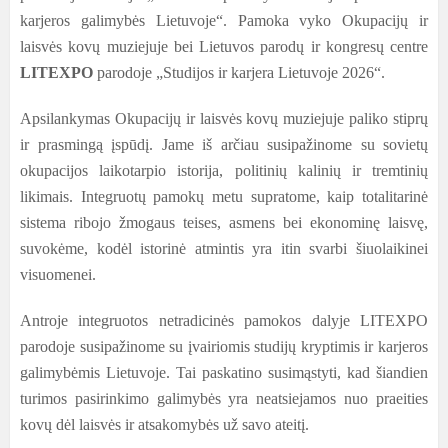
karjeros galimybės Lietuvoje“. Pamoka vyko Okupacijų ir
laisvės kovų muziejuje bei Lietuvos parodų ir kongresų centre
LITEXPO
parodoje „Studijos ir karjera Lietuvoje 2026“.
Apsilankymas Okupacijų ir laisvės kovų muziejuje paliko stiprų
ir prasmingą įspūdį. Jame iš arčiau susipažinome su sovietų
okupacijos laikotarpio istorija, politinių kalinių ir tremtinių
likimais. Integruotų pamokų metu supratome, kaip totalitarinė
sistema ribojo žmogaus teises, asmens bei ekonominę laisvę,
suvokėme, kodėl istorinė atmintis yra itin svarbi šiuolaikinei
visuomenei.
Antroje integruotos netradicinės pamokos dalyje LITEXPO
parodoje susipažinome su įvairiomis studijų kryptimis ir karjeros
galimybėmis Lietuvoje. Tai paskatino susimąstyti, kad šiandien
turimos pasirinkimo galimybės yra neatsiejamos nuo praeities
kovų dėl laisvės ir atsakomybės už savo ateitį.