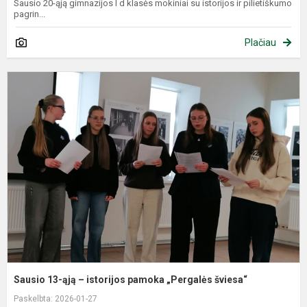
Sausio 20-ąją gimnazijos I d klasės mokiniai su istorijos ir pilietiškumo
pagrin...
Plačiau
S
1
ą
–
i
p
„
š
Sausio 13-ąją – istorijos pamoka „Pergalės šviesa“
Paskelbta: 2026-01-27