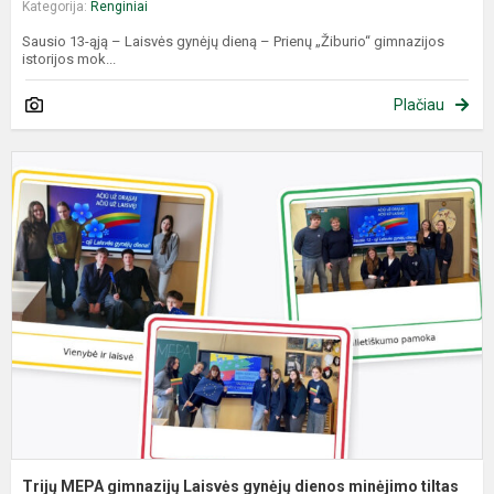
Kategorija:
Renginiai
Sausio 13-ąją – Laisvės gynėjų dieną – Prienų „Žiburio“ gimnazijos
istorijos mok...
Plačiau
T
M
g
L
g
d
m
t
Trijų MEPA gimnazijų Laisvės gynėjų dienos minėjimo tiltas