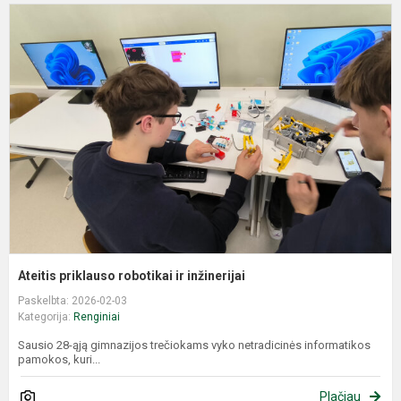
A
p
r
ir
i
Ateitis priklauso robotikai ir inžinerijai
Paskelbta: 2026-02-03
Kategorija:
Renginiai
Sausio 28-ąją gimnazijos trečiokams vyko netradicinės informatikos
pamokos, kuri...
Plačiau