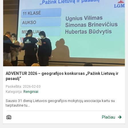
–
g
k
„
L
ir
pa
ADVENTUR 2026 – geografijos konkursas „Pažink Lietuvą ir
pasaulį“
Paskelbta: 2026-02-03
Kategorija:
Renginiai
Sausio 31 dieną Lietuvos geografijos mokytojų asociacija kartu su
tarptautine tu...
Plačiau