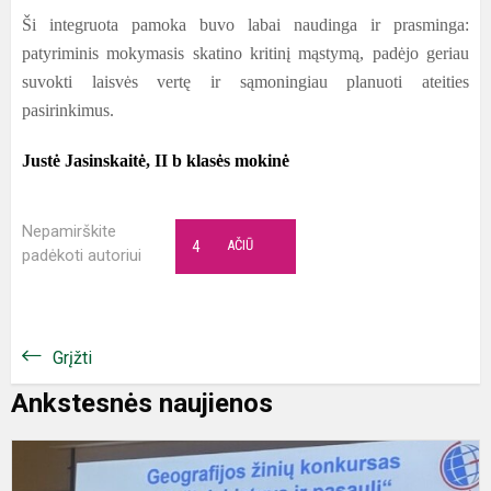
Ši integruota pamoka buvo labai naudinga ir prasminga:
patyriminis mokymasis skatino kritinį mąstymą, padėjo geriau
suvokti laisvės vertę ir sąmoningiau planuoti ateities
pasirinkimus.
Justė Jasinskaitė, II b klasės mokinė
Nepamirškite
4
AČIŪ
padėkoti autoriui
Grįžti
Ankstesnės naujienos
A
2