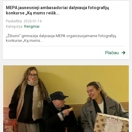
MEPA jaunesnieji ambasadoriai dalyvauja fotografijų
konkurse „Ką mums reišk...
Paskelbta: 2026-01-16
Kategorija:
Renginiai
„Žiburio“ gimnazija dalyvauja MEPA organizuojamame fotografijų
konkurse „Ką mums...
Plačiau
P
S