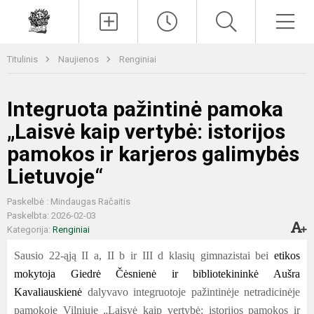
Paieška
Men
Titulinis
Naujienos
Renginiai
Integruota pažintinė pamoka
„Laisvė kaip vertybė: istorijos
pamokos ir karjeros galimybės
Lietuvoje“
Paskelbė : Mindaugas Račaitis
Paskelbta: 2026-02-03
Kategorija:
Renginiai
Sausio 22-ąją II a, II b ir III d klasių gimnazistai bei
etikos
mokytoja Giedrė Čėsnienė ir bibliotekininkė Aušra
Kavaliauskienė
dalyvavo integruotoje pažintinėje netradicinėje
pamokoje Vilniuje „Laisvė kaip vertybė: istorijos pamokos ir