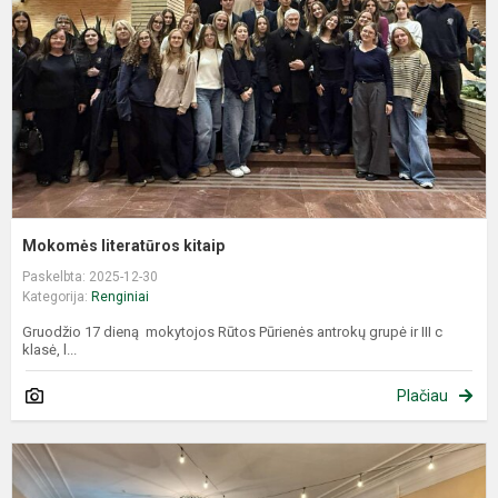
Mokomės literatūros kitaip
Paskelbta: 2025-12-30
Kategorija:
Renginiai
Gruodžio 17 dieną mokytojos Rūtos Pūrienės antrokų grupė ir III c
klasė, l...
Plačiau
K
p