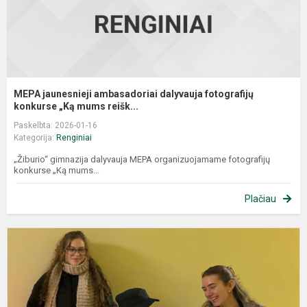
MEPA jaunesnieji ambasadoriai dalyvauja fotografijų
konkurse „Ką mums reišk...
Paskelbta: 2026-01-16
Kategorija:
Renginiai
„Žiburio“ gimnazija dalyvauja MEPA organizuojamame fotografijų
konkurse „Ką mums...
Plačiau
P
S