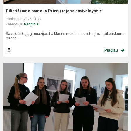
Pilietiškumo pamoka Prienų rajono savivaldybėje
Paskelbta: 2026-01-27
Kategorija:
Renginiai
Sausio 20-ąją gimnazijos I d klasės mokiniai su istorijos ir pilietiškumo
pagrin...
Plačiau
S
1
ą
–
i
p
„
š