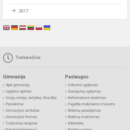
2017
Tvarkaraščiai
Gimnazija
Paslaugos
Apie gimnaziją
Vidurinis ugdymas
Ugdymo aplinka
Suaugusių ugdymas
Vizija, misija, vertybės, filosofija
Neformalusis švietimas
Pasiekimai
Pagalba mokiniams ir tėvams
Gimnazijos simboliai
Mokinių pavėžėjimas
Gimnazijos himnas
Mokinių maitinimas
Tradiciniai renginiai
Biblioteka
Bendradarbiavimas
Patalpų nuoma