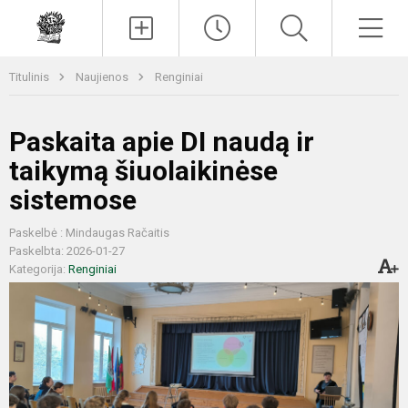
Paieška
Men
Titulinis
Naujienos
Renginiai
Paskaita apie DI naudą ir
taikymą šiuolaikinėse
sistemose
Paskelbė : Mindaugas Račaitis
Paskelbta: 2026-01-27
Kategorija:
Renginiai