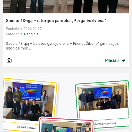
Sausio 13-ąją – istorijos pamoka „Pergalės šviesa“
Paskelbta: 2026-01-27
Kategorija:
Renginiai
Sausio 13-ąją – Laisvės gynėjų dieną – Prienų „Žiburio“ gimnazijos
istorijos mok...
Plačiau
T
M
g
L
g
d
m
t