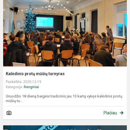
m
t
Kalėdinis protų mūšių turnyras
Paskelbta: 2025-12-19
Kategorija:
Renginiai
Gruodžio 18 dieną baigėsi tradicinis jau 13 kartą vykęs kalėdinis protų
mūšių tu...
Plačiau
G