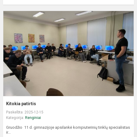
K
p
Kitokia patirtis
Paskelbta: 2025-12-15
Kategorija:
Renginiai
Gruodžio 11 d. gimnazijoje apsilankė kompiuterinių tinklų specialistas
ir...