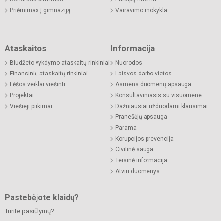
Priėmimas į gimnaziją
Vairavimo mokykla
Ataskaitos
Informacija
Biudžeto vykdymo ataskaitų rinkiniai
Nuorodos
Finansinių ataskaitų rinkiniai
Laisvos darbo vietos
Lėšos veiklai viešinti
Asmens duomenų apsauga
Projektai
Konsultavimasis su visuomene
Viešieji pirkimai
Dažniausiai užduodami klausimai
Pranešėjų apsauga
Parama
Korupcijos prevencija
Civilinė sauga
Teisinė informacija
Atviri duomenys
Pastebėjote klaidų?
Turite pasiūlymų?