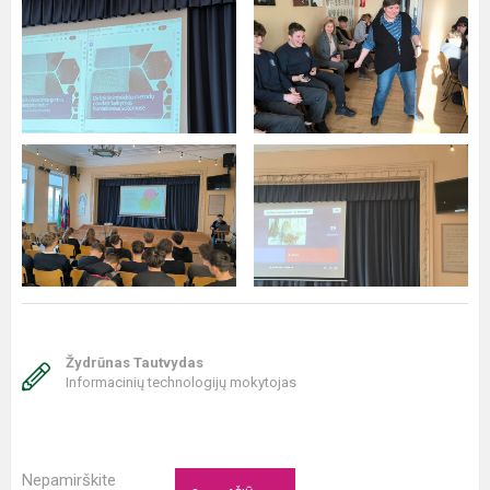
Žydrūnas Tautvydas
Informacinių technologijų mokytojas
Nepamirškite