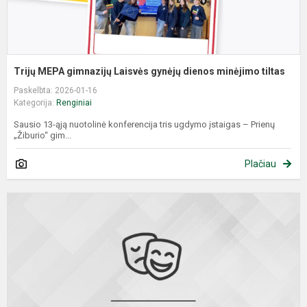
Trijų MEPA gimnazijų Laisvės gynėjų dienos minėjimo tiltas
Paskelbta: 2026-01-16
Kategorija:
Renginiai
Sausio 13-ąją nuotolinė konferencija tris ugdymo įstaigas – Prienų
„Žiburio“ gim...
Plačiau
M
j
a
d
f
k