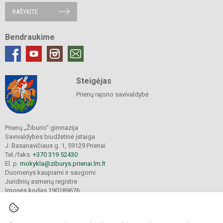
RAŠYKITE
Bendraukime
Steigėjas
Prienų rajono savivaldybė
Prienų „Žiburio“ gimnazija
Savivaldybės biudžetinė įstaiga
J. Basanavičiaus g. 1, 59129 Prienai
Tel./faks.
+370 319 52430
El. p.
mokykla@ziburys.prienai.lm.lt
Duomenys kaupiami ir saugomi
Juridinių asmenų registre
Įmonės kodas 190189676