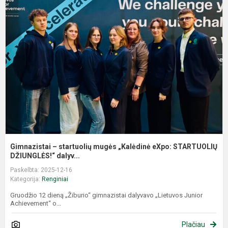
–
s
m
„
e
S
D.
Gimnazistai – startuolių mugės „Kalėdinė eXpo: STARTUOLIŲ
DŽIUNGLĖS!“ dalyv...
Paskelbta: 2025-12-16
Kategorija:
Renginiai
Gruodžio 12 dieną „Žiburio“ gimnazistai dalyvavo „Lietuvos Junior
Achievement“ o...
Plačiau