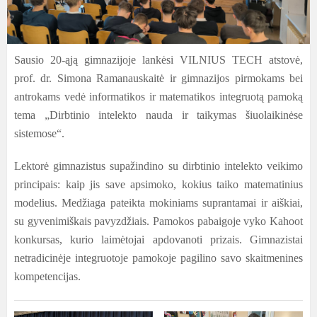
Sausio 20-ąją gimnazijoje lankėsi VILNIUS TECH atstovė,
prof. dr. Simona Ramanauskaitė ir gimnazijos pirmokams bei
antrokams vedė informatikos ir matematikos integruotą pamoką
tema „Dirbtinio intelekto nauda ir taikymas šiuolaikinėse
sistemose“.
Lektorė gimnazistus supažindino su dirbtinio intelekto veikimo
principais: kaip jis save apsimoko, kokius taiko matematinius
modelius. Medžiaga pateikta mokiniams suprantamai ir aiškiai,
su gyvenimiškais pavyzdžiais. Pamokos pabaigoje vyko Kahoot
konkursas, kurio laimėtojai apdovanoti prizais. Gimnazistai
netradicinėje integruotoje pamokoje pagilino savo skaitmenines
kompetencijas.