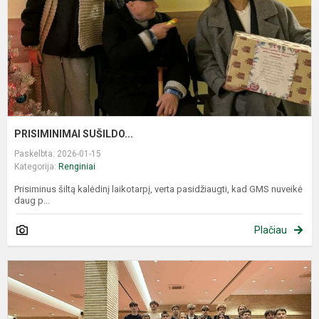
PRISIMINIMAI SUŠILDO...
Paskelbta: 2026-01-15
Kategorija:
Renginiai
Prisiminus šiltą kalėdinį laikotarpį, verta pasidžiaugti, kad GMS nuveikė
daug p...
Plačiau
M
l
k