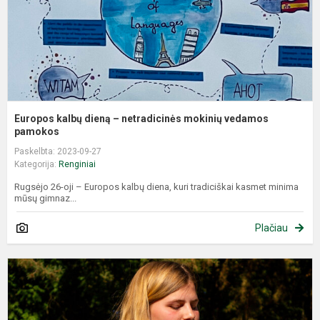
v
p
Europos kalbų dieną – netradicinės mokinių vedamos
pamokos
Paskelbta: 2023-09-27
Kategorija:
Renginiai
Rugsėjo 26-oji – Europos kalbų diena, kuri tradiciškai kasmet minima
mūsų gimnaz...
Plačiau
A
S
R
r