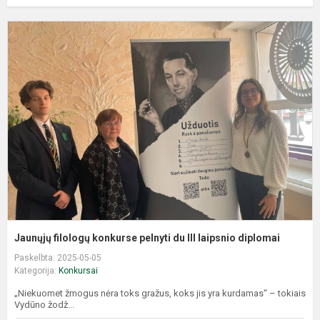
J
f
k
p
d
II
l
d
Jaunųjų filologų konkurse pelnyti du III laipsnio diplomai
Paskelbta: 2025-05-05
Kategorija:
Konkursai
„Niekuomet žmogus nėra toks gražus, koks jis yra kurdamas“ – tokiais
Vydūno žodž...