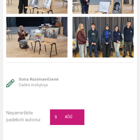
Ilona Rasimavičienė
Dailės mokytoja
Nepamirškite
9
AČIŪ
padėkoti autoriui