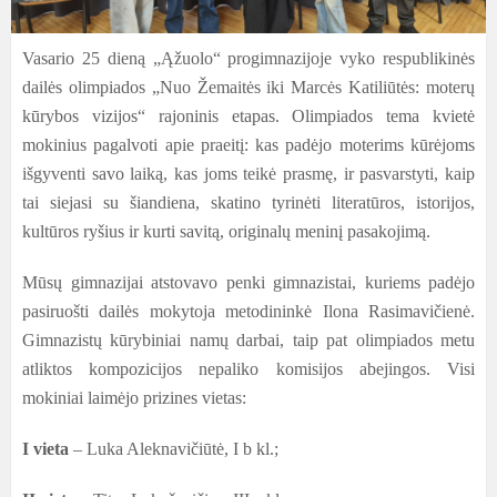
Vasario 25 dieną „Ąžuolo“ progimnazijoje vyko respublikinės
dailės olimpiados „Nuo Žemaitės iki Marcės Katiliūtės: moterų
kūrybos vizijos“ rajoninis etapas. Olimpiados tema kvietė
mokinius pagalvoti apie praeitį: kas padėjo moterims kūrėjoms
išgyventi savo laiką, kas joms teikė prasmę, ir pasvarstyti, kaip
tai siejasi su šiandiena, skatino tyrinėti literatūros, istorijos,
kultūros ryšius ir kurti savitą, originalų meninį pasakojimą.
Mūsų gimnazijai atstovavo penki gimnazistai, kuriems padėjo
pasiruošti dailės mokytoja metodininkė Ilona Rasimavičienė.
Gimnazistų kūrybiniai namų darbai, taip pat olimpiados metu
atliktos kompozicijos nepaliko komisijos abejingos. Visi
mokiniai laimėjo prizines vietas:
I vieta
–
Luka Aleknavičiūtė, I b kl.;