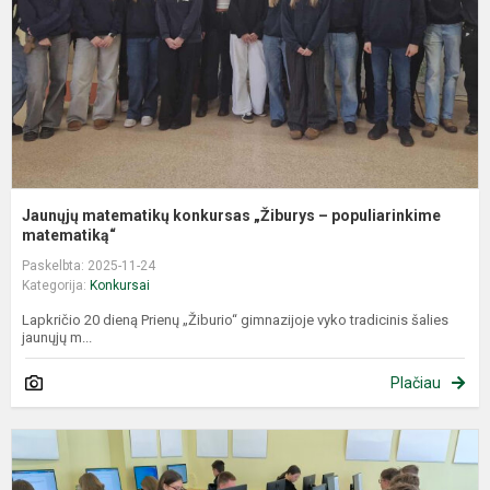
p
m
Jaunųjų matematikų konkursas „Žiburys – populiarinkime
matematiką“
Paskelbta: 2025-11-24
Kategorija:
Konkursai
Lapkričio 20 dieną Prienų „Žiburio“ gimnazijoje vyko tradicinis šalies
jaunųjų m...
Plačiau
L
k