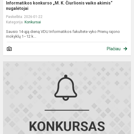
Informatikos konkurso „M. K. Čiurlionis vaiko akimis“
nugalėtojai
Paskelbta: 2026-01-22
Kategorija:
Konkursai
Sausio 14-ąją dieną VDU Informatikos fakultete vyko Prienų rajono
mokyklų 1–12 k...
Plačiau
R
1
k
(
II
g
kl
a
k
o