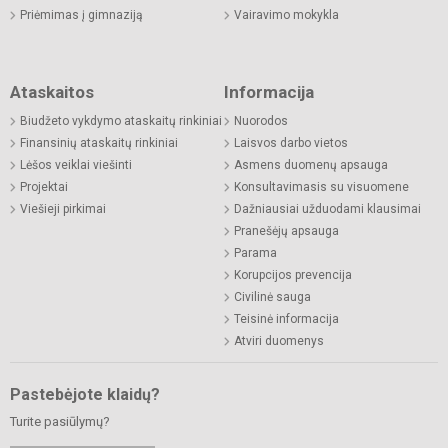
Priėmimas į gimnaziją
Vairavimo mokykla
Ataskaitos
Informacija
Biudžeto vykdymo ataskaitų rinkiniai
Nuorodos
Finansinių ataskaitų rinkiniai
Laisvos darbo vietos
Lėšos veiklai viešinti
Asmens duomenų apsauga
Projektai
Konsultavimasis su visuomene
Viešieji pirkimai
Dažniausiai užduodami klausimai
Pranešėjų apsauga
Parama
Korupcijos prevencija
Civilinė sauga
Teisinė informacija
Atviri duomenys
Pastebėjote klaidų?
Turite pasiūlymų?