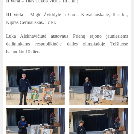
II vieta
–
Titas Lukoševičius, III a kl.;
III vieta
–
Miglė Žvirblytė ir Goda Kavaliauskaitė, II c kl.,
Kipras Černiauskas, I c kl.
Luka Aleknavičiūtė atstovaus Prienų rajono jauniesiems
dailininkams respublikinėje dailės olimpiadoje Telšiuose
balandžio 10 dieną.