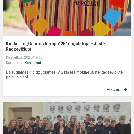
R
Konkurso „Gamtos herojai' 25“ nugalėtoja – Justė
Radzevičiūtė
Paskelbta: 2025-12-05
Kategorija:
Konkursai
Džiaugiamės ir didžiuojamės IV B klasės mokine Juste Radzevičiūte,
pelniusia apl...
Plačiau
J
m
k
„
–