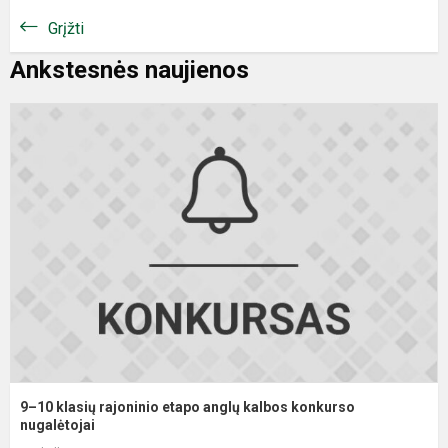
Grįžti
Ankstesnės naujienos
9
1
k
r
e
a
k
k
n
9–10 klasių rajoninio etapo anglų kalbos konkurso
nugalėtojai