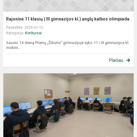
Rajoninė 11 klasių ( III gimnazijos kl.) anglų kalbos olimpiada
Paskelbta: 2026-01-15
Kategorija:
Konkursai
Sausio 14 dieną Prienų „Žiburio“ gimnazijoje vyko 11 / III gimnazijos kl.
mokini...
Plačiau
G
p
i
k
ir
i