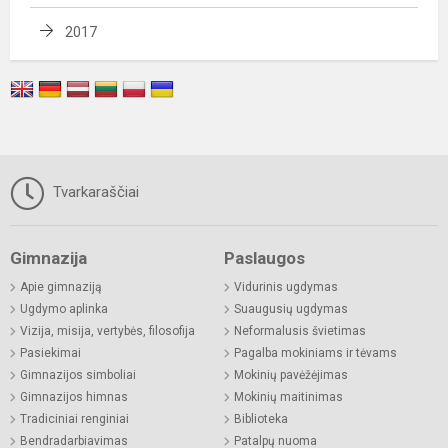
2017
Tvarkaraščiai
Gimnazija
Paslaugos
Apie gimnaziją
Vidurinis ugdymas
Ugdymo aplinka
Suaugusių ugdymas
Vizija, misija, vertybės, filosofija
Neformalusis švietimas
Pasiekimai
Pagalba mokiniams ir tėvams
Gimnazijos simboliai
Mokinių pavėžėjimas
Gimnazijos himnas
Mokinių maitinimas
Tradiciniai renginiai
Biblioteka
Bendradarbiavimas
Patalpų nuoma