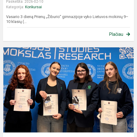
Paskelbta: 2026-02-10
Kategorija:
Konkursai
Vasario 3 dieną Prienų „Žiburio“ gimnazijoje vyko Lietuvos mokinių 9–
10 klasių (...
Plačiau
I
k
„
K
Č
v
a
n