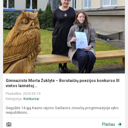
M
Ž
–
B
p
k
II
Gimnazistė Morta Žuklytė – Borutaičių poezijos konkurso III
vietos laimėtoj...
Paskelbta: 2025-05-19
Kategorija:
Konkursai
Gegužės 14-ąją Kauno rajono Garliavos Jonučių progimnazijoje vyko
respublikinio...
Plačiau