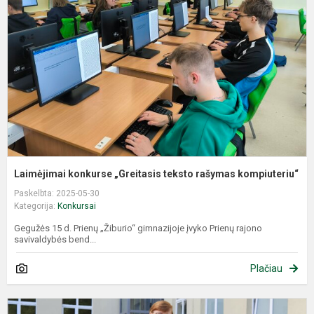
„
t
r
k
Laimėjimai konkurse „Greitasis teksto rašymas kompiuteriu“
Paskelbta: 2025-05-30
Kategorija:
Konkursai
Gegužės 15 d. Prienų „Žiburio“ gimnazijoje įvyko Prienų rajono
savivaldybės bend...
Plačiau
G