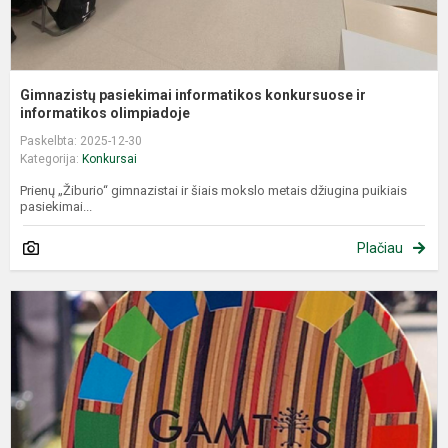
Gimnazistų pasiekimai informatikos konkursuose ir
informatikos olimpiadoje
Paskelbta: 2025-12-30
Kategorija:
Konkursai
Prienų „Žiburio“ gimnazistai ir šiais mokslo metais džiugina puikiais
pasiekimai...
Plačiau
K
„
h
2
n
–
J