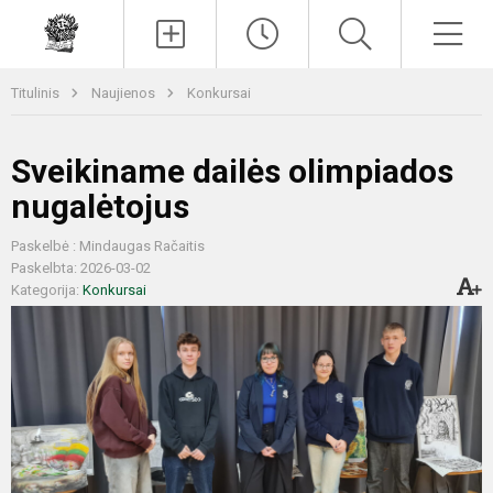
Paieška
Men
Titulinis
Naujienos
Konkursai
Sveikiname dailės olimpiados
nugalėtojus
Paskelbė : Mindaugas Račaitis
Paskelbta: 2026-03-02
Kategorija:
Konkursai