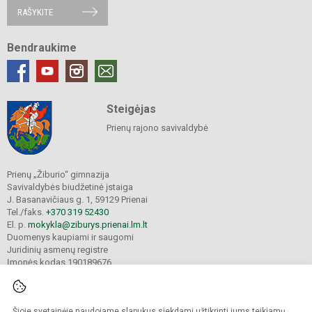
RAŠYKITE
Bendraukime
Steigėjas
Prienų rajono savivaldybė
Prienų „Žiburio“ gimnazija
Savivaldybės biudžetinė įstaiga
J. Basanavičiaus g. 1, 59129 Prienai
Tel./faks.
+370 319 52430
El. p.
mokykla@ziburys.prienai.lm.lt
Duomenys kaupiami ir saugomi
Juridinių asmenų registre
Įmonės kodas 190189676
Šioje svetainėje naudojame slapukus siekdami užtikrinti jums teikiamų
© 2023 Prienų "Žiburio" gimnazija. Visos teisės saugomos.