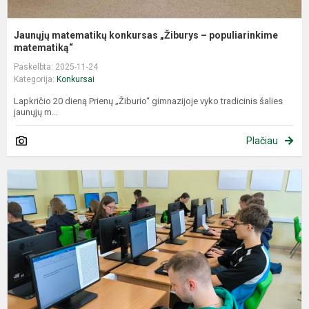
Jaunųjų matematikų konkursas „Žiburys – populiarinkime
matematiką“
Paskelbta: 2025-11-24
Kategorija:
Konkursai
Lapkričio 20 dieną Prienų „Žiburio“ gimnazijoje vyko tradicinis šalies
jaunųjų m...
Plačiau
L
k
„
t
r
k