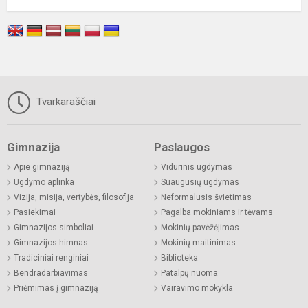
Tvarkaraščiai
Gimnazija
Paslaugos
Apie gimnaziją
Vidurinis ugdymas
Ugdymo aplinka
Suaugusių ugdymas
Vizija, misija, vertybės, filosofija
Neformalusis švietimas
Pasiekimai
Pagalba mokiniams ir tėvams
Gimnazijos simboliai
Mokinių pavėžėjimas
Gimnazijos himnas
Mokinių maitinimas
Tradiciniai renginiai
Biblioteka
Bendradarbiavimas
Patalpų nuoma
Priėmimas į gimnaziją
Vairavimo mokykla