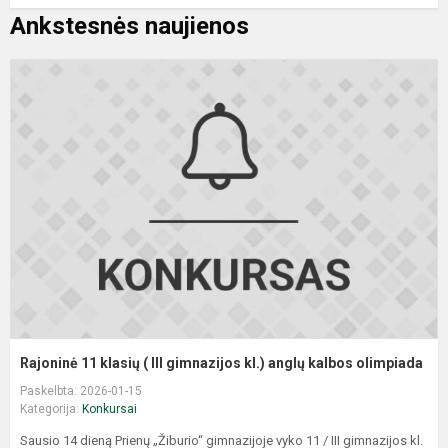
Ankstesnės naujienos
R
1
k
(
II
g
kl
a
k
o
Rajoninė 11 klasių ( III gimnazijos kl.) anglų kalbos olimpiada
Paskelbta: 2026-01-15
Kategorija:
Konkursai
Sausio 14 dieną Prienų „Žiburio“ gimnazijoje vyko 11 / III gimnazijos kl.