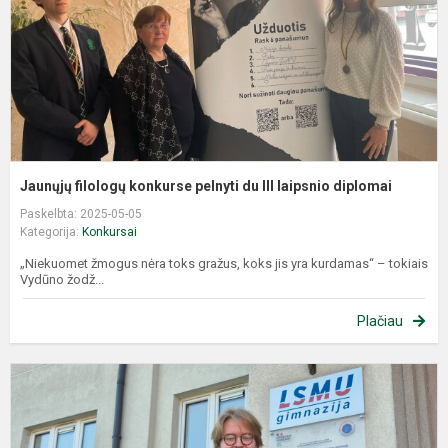
II
l
d
Jaunųjų filologų konkurse pelnyti du III laipsnio diplomai
Paskelbta: 2025-05-05
Kategorija:
Konkursai
„Niekuomet žmogus nėra toks gražus, koks jis yra kurdamas“ – tokiais
Vydūno žodž...
Plačiau
Į
v
ž
k