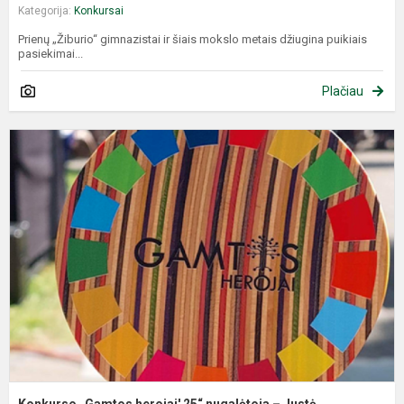
Kategorija:
Konkursai
Prienų „Žiburio“ gimnazistai ir šiais mokslo metais džiugina puikiais
pasiekimai...
Plačiau
K
„
h
2
n
–
J
R
Konkurso „Gamtos herojai' 25“ nugalėtoja – Justė