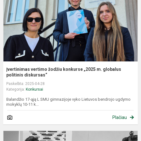
„
m
g
po
Įvertinimas vertimo žodžiu konkurse „2025 m. globalus
politinis diskursas“
Paskelbta: 2025-04-28
Kategorija:
Konkursai
Balandžio 17-ąją L SMU gimnazijoje vyko Lietuvos bendrojo ugdymo
mokyklų 10-11 k...
Plačiau
R