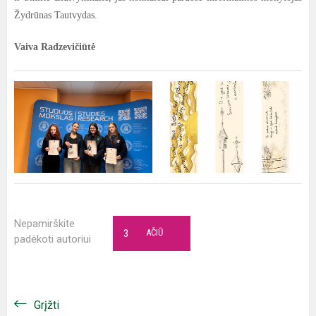
Žydrūnas Tautvydas.
Vaiva Radzevičiūtė
Nepamirškite
3
AČIŪ
padėkoti autoriui
Grįžti