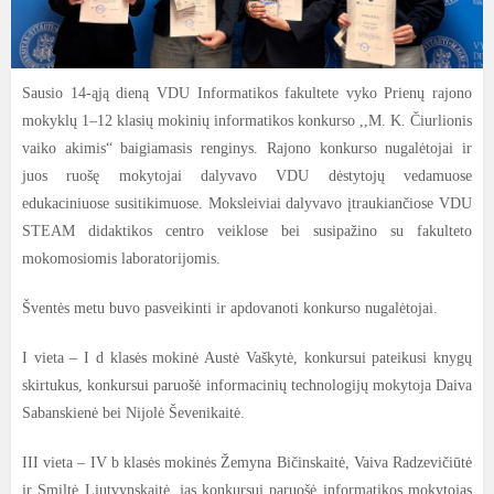
Sausio 14-ąją dieną VDU Informatikos fakultete vyko Prienų rajono
mokyklų 1–12 klasių mokinių informatikos konkurso ,,M. K. Čiurlionis
vaiko akimis“ baigiamasis renginys. Rajono konkurso nugalėtojai ir
juos ruošę mokytojai dalyvavo VDU dėstytojų vedamuose
edukaciniuose susitikimuose. Moksleiviai dalyvavo įtraukiančiose VDU
STEAM didaktikos centro veiklose bei susipažino su fakulteto
mokomosiomis laboratorijomis.
Šventės metu buvo pasveikinti ir apdovanoti konkurso nugalėtojai.
I vieta – I d klasės mokinė Austė Vaškytė, konkursui pateikusi knygų
skirtukus, konkursui paruošė informacinių technologijų mokytoja Daiva
Sabanskienė bei Nijolė Ševenikaitė.
III vieta – IV b klasės mokinės Žemyna Bičinskaitė, Vaiva Radzevičiūtė
ir Smiltė Liutvynskaitė, jas konkursui paruošė informatikos mokytojas