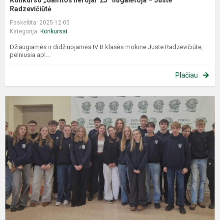
Radzevičiūtė
Paskelbta: 2025-12-05
Kategorija:
Konkursai
Džiaugiamės ir didžiuojamės IV B klasės mokine Juste Radzevičiūte,
pelniusia apl...
Plačiau
J
m
k
„
–
p
m