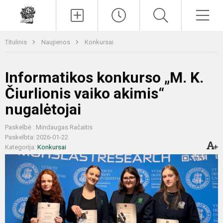
Paieška
Men
Titulinis
Naujienos
Konkursai
Informatikos konkurso „M. K.
Čiurlionis vaiko akimis“
nugalėtojai
Paskelbė : Mindaugas Račaitis
Paskelbta: 2026-01-22
Kategorija:
Konkursai