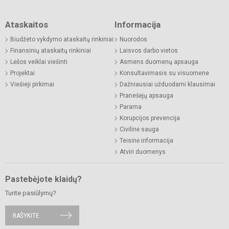
Ataskaitos
Informacija
Biudžeto vykdymo ataskaitų rinkiniai
Nuorodos
Finansinių ataskaitų rinkiniai
Laisvos darbo vietos
Lėšos veiklai viešinti
Asmens duomenų apsauga
Projektai
Konsultavimasis su visuomene
Viešieji pirkimai
Dažniausiai užduodami klausimai
Pranešėjų apsauga
Parama
Korupcijos prevencija
Civilinė sauga
Teisinė informacija
Atviri duomenys
Pastebėjote klaidų?
Turite pasiūlymų?
RAŠYKITE