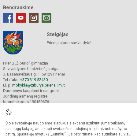
Bendraukime
Steigėjas
Prienų rajono savivaldybė
Prienų „Žiburio“ gimnazija
Savivaldybės biudžetinė įstaiga
J. Basanavičiaus g. 1, 59129 Prienai
Tel./faks.
+370 319 52430
El. p.
mokykla@ziburys.prienai.lm.lt
Duomenys kaupiami ir saugomi
Juridinių asmenų registre
Įmonės kodas 190189676
Šioje svetainėje naudojame slapukus siekdami užtikrinti jums teikiamų
© 2023 Prienų "Žiburio" gimnazija. Visos teisės saugomos.
Kopijuoti turinį be raštiško gimnazijos sutikimo griežtai draudžiama.
paslaugų kokybę, analizuoti svetainės naudojimą ir optimizuoti naršymo
patirtį. Spustelėję mygtuką „Sutinku“, jūs patvirtinate, kad sutinkate su visų
Versija neįgaliesiems
Slapukų politika