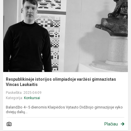
i
o
v
g
Vi
Respublikinėje istorijos olimpiadoje varžėsi gimnazistas
Vincas Laukaitis
Paskelbta: 2025-04-09
Kategorija:
Konkursai
Balandžio 4–5 dienomis Klaipėdos Vytauto Didžiojo gimnazijoje vyko
dviejų dalių...
Plačiau