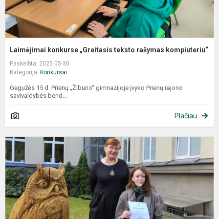
Laimėjimai konkurse „Greitasis teksto rašymas kompiuteriu“
Paskelbta: 2025-05-30
Kategorija:
Konkursai
Gegužės 15 d. Prienų „Žiburio“ gimnazijoje įvyko Prienų rajono
savivaldybės bend...
Plačiau
G
M
Ž
–
B
p
k