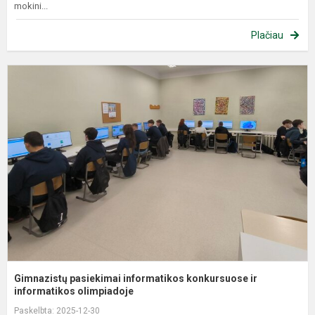
mokini...
Plačiau
G
p
i
k
ir
i
Gimnazistų pasiekimai informatikos konkursuose ir
informatikos olimpiadoje
Paskelbta: 2025-12-30