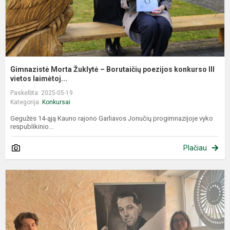
II
Gimnazistė Morta Žuklytė – Borutaičių poezijos konkurso III
vietos laimėtoj...
Paskelbta: 2025-05-19
Kategorija:
Konkursai
Gegužės 14-ąją Kauno rajono Garliavos Jonučių progimnazijoje vyko
respublikinio...
Plačiau
J
f
k
p
d